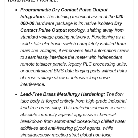
ECKERLE
Programmatic Dry Contact Pulse Output
Ecom-EX
Integration:
The defining technical asset of the
020-
000-09
hardware package is its native isolated
Dry
ECONEX
Contact Pulse Output
topology, shifting away from
Edward
standard voltage-pulsing networks. Functioning as a
solid-state electronic switch completely isolated from
EES
main line voltages, it empowers field automation crews
EGE Elektronik
to seamlessly interface the meter with independent
Eilersen Vietnam
remote totalizer panels, legacy PLC processing units,
or decentralized BMS data logging ports without risks
Ekstrom-Carlson
of cross-voltage skew or intrusive loop noise
Elands Cable Vietnam
interference.
Elap Vietnam
Lead-Free Brass Metallurgy Hardening:
The flow
tube body is forged entirely from high-grade industrial
Electro Adda
lead-free brass alloy. This material selection secures
Electro Industries
absolute immunity against aggressive chemical
Electronic Design System S.R.L Vietnam
breakdown from automated closed-loop chilled water
additives and anti-freezing glycol agents, while
Electronics Inc. Viet Nam
simultaneously meeting strict global non-toxic