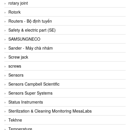
BRAUN Vietnam
rotary joint
Brinkmann Pumpen
Rotork
BRONKHORST
Routers - Bộ định tuyến
Brook Instrument
Safety & electric part (SE)
Brooks Instrument Vietnam
SAMSUNGNECO
Buhler
Sander - Máy chà nhám
BURLING INSTRUMENTS
Screw jack
Burster
screws
BUSCHJOST
Sensors
Calectro
Sensors Campbell Scientific
Campbell Scientific
Sensors Super Systems
Canneed Vietnam
Status Instruments
Cantoni
Sterilization & Cleaning Monitoring MesaLabs
CAPS
Tekhne
CAREL Parts
Temperature