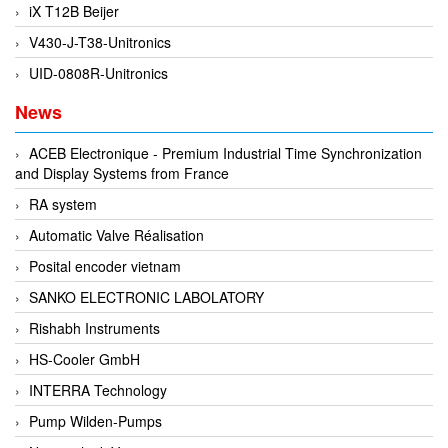
Gasensor
iX T12B Beijer
Gave
V430-J-T38-Unitronics
Gazex
UID-0808R-Unitronics
GD GODAI ENGINEERING
News
GE Panametrics
ACEB Electronique - Premium Industrial Time Synchronization
GEDORE
and Display Systems from France
GEFA PROCESSTECHNIK GMBH
RA system
Gefran
Automatic Valve Réalisation
Gems Sensor
Posital encoder vietnam
Gemu
SANKO ELECTRONIC LABOLATORY
GENEBRE
Rishabh Instruments
Genesislamp
HS-Cooler GmbH
Geokon Vietnam
INTERRA Technology
GESIPA
Pump Wilden-Pumps
Gessmann