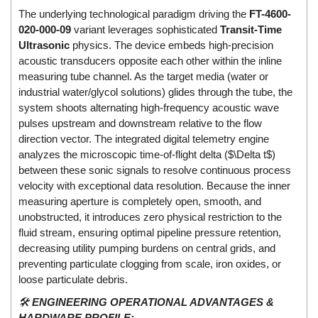
DSTI
The underlying technological paradigm driving the
FT-4600-
DUCATI
020-000-09
variant leverages sophisticated
Transit-Time
Duclean
Ultrasonic
physics. The device embeds high-precision
acoustic transducers opposite each other within the inline
Dukin Besko
measuring tube channel. As the target media (water or
Dunkermotoren
industrial water/glycol solutions) glides through the tube, the
system shoots alternating high-frequency acoustic wave
Durag
pulses upstream and downstream relative to the flow
Dwyer
direction vector. The integrated digital telemetry engine
analyzes the microscopic time-of-flight delta ($\Delta t$)
DYH
between these sonic signals to resolve continuous process
Dynisco
velocity with exceptional data resolution. Because the inner
E+E ELEKTRONIK
measuring aperture is completely open, smooth, and
unobstructed, it introduces zero physical restriction to the
E+H
fluid stream, ensuring optimal pipeline pressure retention,
E2S
decreasing utility pumping burdens on central grids, and
preventing particulate clogging from scale, iron oxides, or
Earthtech
loose particulate debris.
Eaton
🛠️
ENGINEERING OPERATIONAL ADVANTAGES &
EBMPAPST
HARDWARE PROFILE: