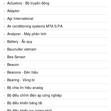
ABB Vietnam
Actuators - Bộ truyền động
AC Infinity Vietnam
Adaptor
AC&E Telecommunications
Agr International
AC&T Vietnam
Air conditioning systems MTA S.P.A
Accepta Vietnam
Analyzer - Máy phân tích
ACCUMAC Vietnam
Battery - Ắc quy
AccuWeb Vietnam
Baumuller vietnam
Acey
Bea Sensor
ACOEM Vietnam
Beacon
ADCA Vietnam
Beacons - Đèn hiệu
ADFweb Vietnam
Bearing - Vòng bi
Adler Vietnam
Bộ chia tín hiệu analog
Ados Vietnam
Bộ điều chỉnh điện áp công nghiệp
Advanced Energy Vietnam
Bộ điều khiển băng tải
Advantech Vietnam
Bộ điều khiển lưu lượng khối