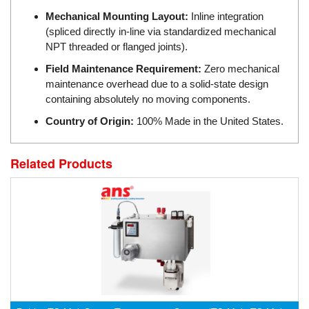
Mechanical Mounting Layout:
Inline integration
Evoqua
(spliced directly in-line via standardized mechanical
EXAIR
NPT threaded or flanged joints).
Exergen
Field Maintenance Requirement:
Zero mechanical
Exide Technologies Vietnam
maintenance overhead due to a solid-state design
containing absolutely no moving components.
EXOR
Country of Origin:
100% Made in the United States.
FAIRCHILD
FANUC
Related Products
FDM/ F.lli Della Marca Srl
FEIN
Felm
FESTO
FHF (EATON Crouse-Hinds)
Fife/ Maxcess
Fimet