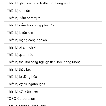
Chromalox
Thiết bị giám sát phanh điện từ thông minh
ChuanYi
Thiết bị khí nén
CIC
Thiết bị kiểm soát vị trí
Clage
Thiết bị kiểm tra không phá hủy
Clake Fololo
Thiết bị luyện kim
Clark Cooper
Thiết bị mạng công nghiệp
CMC Ventilazione
Thiết bị phân tích khí
Coax Valves Inc
Thiết bị quan trắc
Codel
Thiết bị thổi khí công nghiệp tiết kiệm năng lượng
Cofimco
Thiết bị thủy lực
Coltraco
Thiết bị tự động hóa
Comat Releco
Thiết bị vật tư ngành lạnh
Comax
Thiết bị xử lý tín hiệu
COMETECH VietNam
TORQ Corporation
COMFILE Technology
Torque Testing MesaLabs