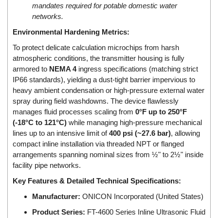
Electro-Sensors Vietnam
mandates required for potable domestic water
networks.
Elektrogas Vietnam
Environmental Hardening Metrics:
Elektrophysik Vietnam
elesa-ganter
To protect delicate calculation microchips from harsh
atmospheric conditions, the transmitter housing is fully
ELETTA
armored to
NEMA 4
ingress specifications (matching strict
Elettrotek Kabel
IP66 standards), yielding a dust-tight barrier impervious to
heavy ambient condensation or high-pressure external water
ELGO Electronic
spray during field washdowns. The device flawlessly
ELIS PLZEŇ
manages fluid processes scaling from
0°F up to 250°F
(-18°C to 121°C)
while managing high-pressure mechanical
ELMEKO
lines up to an intensive limit of
400 psi (~27.6 bar)
, allowing
ELMESS-Thermosystemtechnik
compact inline installation via threaded NPT or flanged
Eltex-Elektrostatik
arrangements spanning nominal sizes from ½" to 2½" inside
facility pipe networks.
Eltherm
Key Features & Detailed Technical Specifications:
ELTRA Encoder
Manufacturer:
ONICON Incorporated (United States)
ELVEM Vietnam
Product Series:
FT-4600 Series Inline Ultrasonic Fluid
Emaco