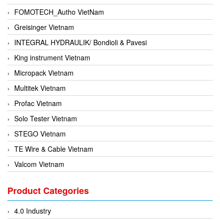
FOMOTECH_Autho VietNam
Greisinger Vietnam
INTEGRAL HYDRAULIK/ Bondioli & Pavesi
King instrument Vietnam
Micropack Vietnam
Multitek Vietnam
Profac Vietnam
Solo Tester Vietnam
STEGO Vietnam
TE Wire & Cable Vietnam
Valcom Vietnam
Woodward Vietnam
Product Categories
3CTEST Vietnam
4B VietNam Vietnam
4.0 Industry