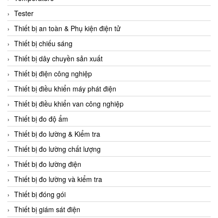
CCS
Tester
CD Automation
Thiết bị an toàn & Phụ kiện điện tử
CEAG Sicherheitst
Thiết bị chiếu sáng
CEIA Vietnam
Thiết bị dây chuyền sản xuất
Celduc Vietnam
Thiết bị điện công nghiệp
Cemb
Thiết bị điều khiển máy phát điện
Centec GmbH
Thiết bị điều khiển van công nghiệp
CEQUBE
Thiết bị đo độ ẩm
CHAUVIN ARNOUX
Thiết bị đo lường & Kiểm tra
Checkline
Thiết bị đo lường chất lượng
Chino
Thiết bị đo lường điện
Chiyoda Seiki
Thiết bị đo lường và kiểm tra
Chiyoda-Tsusho
Thiết bị đóng gói
Chongqing Huaneng
Thiết bị giám sát điện