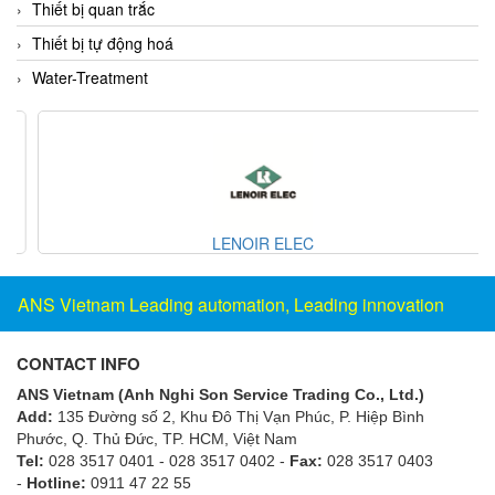
Grizzly Viet Nam
Thiết bị quan trắc
Grundfos
Thiết bị tự động hoá
GSEETECH
Water-Treatment
GURLEY
H&T Korea
Hach
HALS LUBE
LENOIR ELEC
Halstrup Walcher
HANMI
ANS Vietnam Leading automation, Leading innovation
HANMI TECHWIN
Hans Hennig
CONTACT INFO
Hanshin feeder
ANS Vietnam (Anh Nghi Son Service Trading Co., Ltd.)
Hans-Schmidt
Add:
135 Đường số 2, Khu Đô Thị Vạn Phúc, P. Hiệp Bình
Phước, Q. Thủ Đức, TP. HCM
, Việt Nam
Harold G. Schaevitz Industries Vietnam
Tel:
028 3517 0401 - 028 3517 0402 -
Fax:
028 3517 0403
Hawe
-
Hotline:
0911 47 22 55