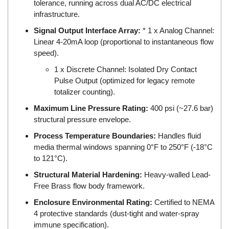
tolerance, running across dual AC/DC electrical
EPC
infrastructure.
EPE Process Filters & Accumulators
Signal Output Interface Array:
* 1 x Analog Channel:
Epro/Emerson
Linear 4-20mA loop (proportional to instantaneous flow
ERE WIRELESS
speed).
Erhardt-Leimer
1 x Discrete Channel: Isolated Dry Contact
Pulse Output (optimized for legacy remote
Erhardt-Leimer
totalizer counting).
Erhardt-leimer
Maximum Line Pressure Rating:
400 psi (~27.6 bar)
ERICHSEN
structural pressure envelope.
Erinda/Delta
Process Temperature Boundaries:
Handles fluid
ESA Automation Vietnam
media thermal windows spanning 0°F to 250°F (-18°C
to 121°C).
Esa Pyronics
Structural Material Hardening:
Heavy-walled Lead-
Euchner
Free Brass flow body framework.
EUCHNER GmbH + Co. KG VietNam
Enclosure Environmental Rating:
Certified to NEMA
Eurotherm Vietnam
4 protective standards (dust-tight and water-spray
immune specification).
Eurovent