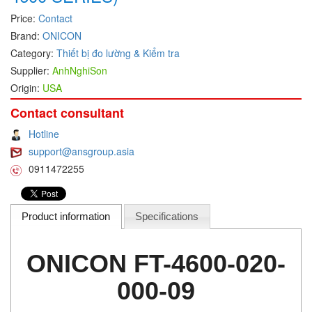
Price:
Contact
DEIF
Brand:
ONICON
Delmhorst VietNam
Category:
Thiết bị đo lường & Kiểm tra
DELTA
Supplier:
AnhNghiSon
Delta Ohm
Origin:
USA
Delta sensor
Contact consultant
Delta-mobrey
Hotline
DEMA Engineering/ Foam- IT
support@ansgroup.asia
0911472255
DESAX
DET-TRONICS
Deublin
Product information
Specifications
Diakont
ONICON FT-4600-020-
Dias Infrared
DINA Elektronik
000-09
Dinel