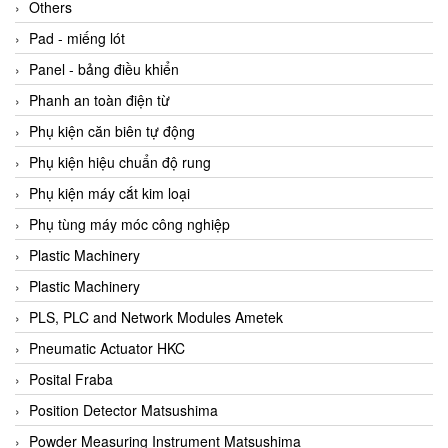
Beijer
Others
Beinlich-pumps
Pad - miếng lót
Beka
Panel - bảng điều khiển
BEKO
Phanh an toàn điện từ
Belimo
Phụ kiện căn biên tự động
Benetech Vietnam
Phụ kiện hiệu chuẩn độ rung
Bently Nevada
Phụ kiện máy cắt kim loại
Bentone Vietnam
Phụ tùng máy móc công nghiệp
Bernstein Vietnam
Plastic Machinery
Berthold
Plastic Machinery
Bestech
PLS, PLC and Network Modules Ametek
Bestech
Pneumatic Actuator HKC
BETA
Posital Fraba
Bifold
Position Detector Matsushima
Bihl+wiedemann
Powder Measuring Instrument Matsushima