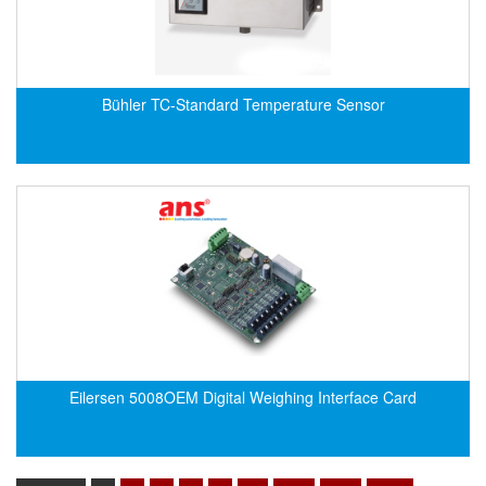
Flowline
Flow-Mon
Flowserve
Bühler TC-Standard Temperature Sensor
Fluke Process Instruments Vietnam
FMS Vietnam
FOKO / Wintriss
Fomotech Vietnam
Forbes Marshall
FORNEY
Fortex
Fortress
Eilersen 5008OEM Digital Weighing Interface Card
Fossil Power Systems
FPZ
Francia Srl Vietnam