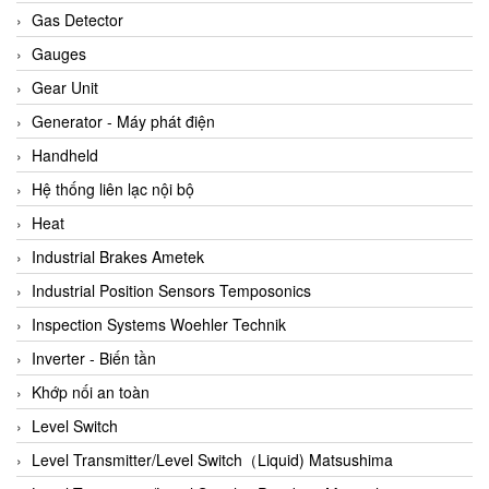
ARCA Regler
Gas Detector
Arcos Hydraulik
Gauges
Ardetem-Sfere-Vietnam
Gear Unit
Argal
Generator - Máy phát điện
AS ENERGI
Handheld
ASCO CO2
Hệ thống liên lạc nội bộ
Asker
Heat
AT2E
Industrial Brakes Ametek
ATC Pneumatic
Industrial Position Sensors Temposonics
ATEX System
Inspection Systems Woehler Technik
ATI - IA
Inverter - Biến tần
ATI (Analytical Technology Inc)
Khớp nối an toàn
Atos
Level Switch
Atrax
Level Transmitter/Level Switch（Liquid) Matsushima