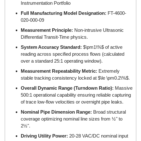
Instrumentation Portfolio
EMC PARTNER
Full Manufacturing Model Designation:
FT-4600-
EMCSOSIN
020-000-09
Emerson/Vertiv
Measurement Principle:
Non-intrusive Ultrasonic
EMG
Differential Transit-Time physics.
Emotron
System Accuracy Standard:
$\pm1\%$ of active
reading across specified process flows (calculated
ENCEL Vietnam
over a standard 25:1 operating window).
Endress+Hauser
Measurement Repeatability Metric:
Extremely
Enensys Vietnam
stable tracking consistency locked at $\le \pm0.2\%$.
Enerdoor
Overall Dynamic Range (Turndown Ratio):
Massive
Enerpac
500:1 operational capability ensuring reliable capturing
of trace low-flow velocities or overnight pipe leaks.
ENERSYS
Nominal Pipe Dimension Range:
Broad structural
Enolgas
coverage optimizing nominal line sizes from ½" to
Envada
2½".
Environmental Compliance Products
Driving Utility Power:
20-28 VAC/DC nominal input