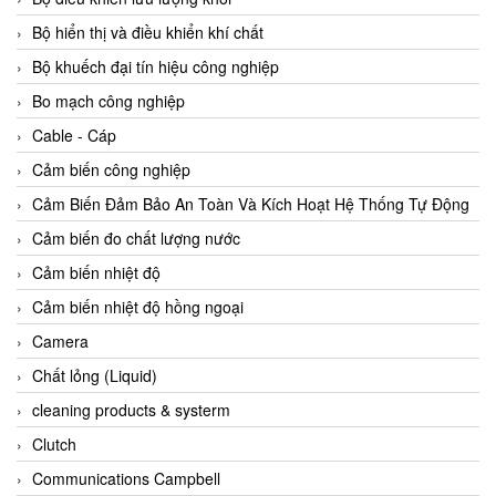
Agate Vietnam
Bộ hiển thị và điều khiển khí chất
AGR International Vietnam
Bộ khuếch đại tín hiệu công nghiệp
Aichi Tokei Denki Vietnam
Bo mạch công nghiệp
Aii Vietnam
Cable - Cáp
AIKOH
Cảm biến công nghiệp
AINUO Vietnam
Cảm Biến Đảm Bảo An Toàn Và Kích Hoạt Hệ Thống Tự Động
AIR MAJOR
Cảm biến đo chất lượng nước
Aira Euro Automation
Cảm biến nhiệt độ
Airtac Vietnam
Cảm biến nhiệt độ hồng ngoại
Airtec Vietnam
Camera
AI-Tek Vietnam
Chất lỏng (Liquid)
Akerstroms Viet Nam
cleaning products & systerm
AKO Armaturen & Separationstechnik
Clutch
AKO Armaturen & Separationstechnik Vietnam
Communications Campbell