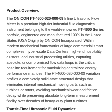
Di-Soric
Product Overview:
Di-Soric
The
ONICON FT-4600-020-000-09
Inline Ultrasonic Flow
Dixon Valve
Meter is a premium high-tier industrial fluid diagnostics
Doctor Led Vietnam
instrument belonging to the world-renowned
FT-4600 Series
DOLD - Autho ANS
portfolio, engineered and manufactured 100% in the United
States (USA Origin) by ONICON Incorporated. Within
Dold Vietnam
modern mechanical frameworks of large commercial smart
Dongdo Tech
complexes, hyper-scale Data Centers, high-end hospitality
clusters, and industrial processing utilities, capturing
Donghwa Valve
absolute, uncompromised flow data loops is the critical
Dongkun
baseline requirement for maximizing centralized energy
performance matrices. The FT-4600-020-000-09 variation
Dosing Pump
profiles a completely solid-state structural design that
DR. NEUMANN Peltier-Technik
eliminates internal mechanical moving parts such as
Driesen Kern
turbines or rotors, avoiding mechanical wear and friction
decay while preserving absolute long-term measurement
Dropsa Vietnam
fidelity over decades of heavy-duty plant runtimes.
Druck
Transit-Time Ultrasonic Fluid Dynamics: