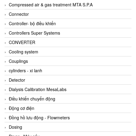
AKUSENSE
Compressed air & gas treatment MTA S.P.A
ALA OFFICINE SPA
Connector
Albrecht-Automatik Viet Nam
Controller- bộ điều khiển
Allen Bradley Vietnam
Controllers Super Systems
Alpha Moisture Vietnam
CONVERTER
Alpha-Achem Vietnam
Cooling system
Alphino
Couplings
ALRE-IT Vietnam
cylinders - xi lanh
Altech
Detector
Amarillo Gear
Dialysis Calibration MesaLabs
Ametek
Điều khiển chuyển động
AMPTRON Vietnam
Động cơ điện
AND Vietnam
Đồng hồ lưu động - Flowmeters
ANDERSON-NEGELE
Dosing
ANDILOG Technologies Vietnam