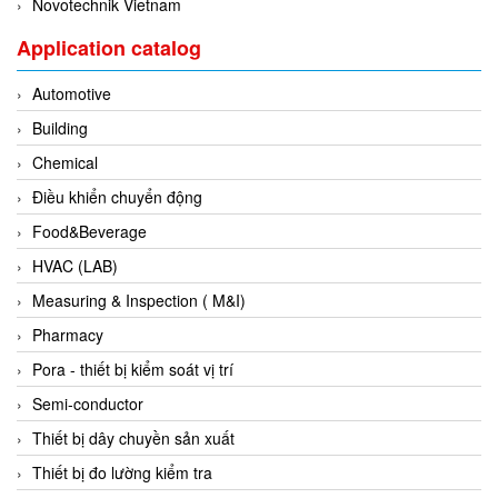
Novotechnik Vietnam
Gestra
Application catalog
GF
Ghisalba
Automotive
Gill Instruments
Building
Giovenzana Vietnam
Chemical
Glamox
Điều khiển chuyển động
Glavi
Food&Beverage
Global Encoder Vietnam
HVAC (LAB)
Glual
Measuring & Inspection ( M&I)
GPA Pump
Pharmacy
GRAVITY
Pora - thiết bị kiểm soát vị trí
Green instruments
Semi-conductor
GREYSTONE
Thiết bị dây chuyền sản xuất
GREYSTONE
Thiết bị đo lường kiểm tra