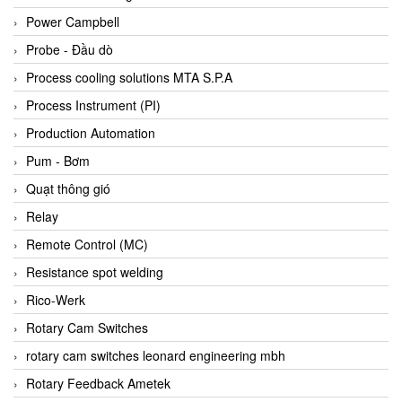
Bihl+wiedemann
Power Campbell
Bilz
Probe - Đầu dò
Binder Connector
Process cooling solutions MTA S.P.A
Biotech
Process Instrument (PI)
BirdX Vietnam
Production Automation
BK Vibro
Pum - Bơm
Black Box
Quạt thông gió
BlackBox Vietnam
Relay
BLAGDON PUMP
Remote Control (MC)
Bloom Engineering
Resistance spot welding
Boneng
Rico-Werk
Bopp & Reuther Messtechnik
Rotary Cam Switches
Bosch
rotary cam switches leonard engineering mbh
Boydcorp
Rotary Feedback Ametek