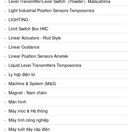
Auma
Level Transmitter/Level Switch（Powder）Matsushima
Autec
Light Industrial Position Sensors Temposonics
Auto Flow
LIGHTING
Automatic valve
Limit Switch Box HKC
Aventics
Linear Actuators - Rod Style
Avproglobal
Linear Guidance
Axiomtek
Linear Position Sensors Ametek
AZBIL
Liquid Level Transmitters Temposonics
B&C Electronics
Ly hợp điện từ
B&R
Machine & System (M&S)
Babcok wilcox
Magnet - Nam châm
Baelz Automatic Vietnam
Màn hình
Bahr Modultechnik Vietnam
Máy móc & Hệ thống
Balluff
Máy tính công nghiệp
BamBo Vietnam
Máy tuốt dây cáp điện