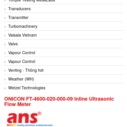
Conch
Transducers
Conductix/ WAMPFLER
Transmitter
Contrec
Turbomachinery
Contrinex
Vaisala Vietnam
Control Solution Minesota
Valve
Copeland
Vapour Control
Cortem
Vapour Control
Cosa Xentaur
Venting - Thông hơi
Cosil
Weather (WH)
Coulton
Wetzel Technologies
Crouzet
ONICON FT-4600-020-000-09 Inline Ultrasonic
Flow Meter
Crowcon
Crutec Dust Zero Vietnam
Crydom