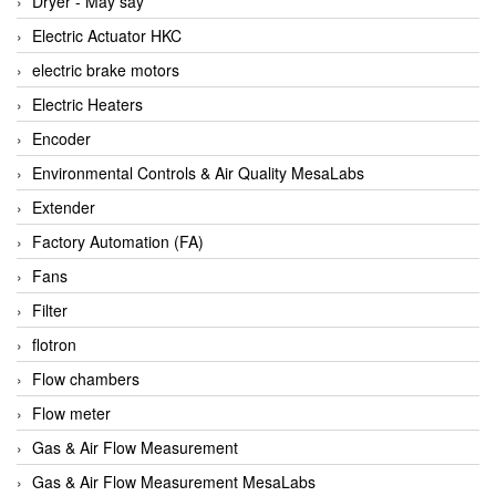
Dryer - Máy sấy
Anritsu
Electric Actuator HKC
ANTEC S.A
electric brake motors
Antico pumps
Electric Heaters
Anybus/ HMS
Encoder
AOBEN
Environmental Controls & Air Quality MesaLabs
Apex Dynamics Vietnam
Extender
Apex Dynamics Vietnam
Factory Automation (FA)
Apiste
Fans
APLISENS VietNam
Filter
Apollo Fire
flotron
Appleton
Flow chambers
AQ Matic
Flow meter
Aqualabo Vietnam
Gas & Air Flow Measurement
Aquametro
Gas & Air Flow Measurement MesaLabs