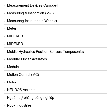
Barel Vietnam
Measurement Devices Campbell
Barksdale
Measuring & Inspection (M&I)
Bartec
Measuring Instruments Woehler
Basco
Meter
Baumer
MIDEKER
Baumuller Vietnam
MIDEKER
Baykee
Mobile Hydraulics Position Sensors Temposonics
BBC Bircher Smart Access
Modular Linear Actuators
BCS ITALY
Module
BEA SENSORS
Motion Control (MC)
Beacon Extender
Motor
Beckhoff
NEUROS Vietnam
Bedook
Nguồn dự phòng công nghiệp
Bei Sensor
Nook Industries