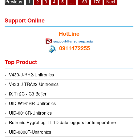
Previous
1
2
3
4
5
…
169
170
Next
Francis Vietnam
FRANKE
Support Online
Freezemod
HotLine
Fritsch Vietnam
support@ansgroup.asia
FS CABLE
0911472255
FS Inc Vietnam
Top Product
FTM Vietnam
Fuji
V430-J-RH2-Unitronics
Fujian LEAD
V430-J-TRA22-Unitronics
Fujikura
iX T12C - C3 Beijer
Fukuta
UID-W1616R-Unitronics
GAI-Tronics
UID-0016R-Unitronics
Gardasoft
Rotronic HygroLog TL-1D data loggers for temperature
GASDNA Vietnam
UID-0808T-Unitronics