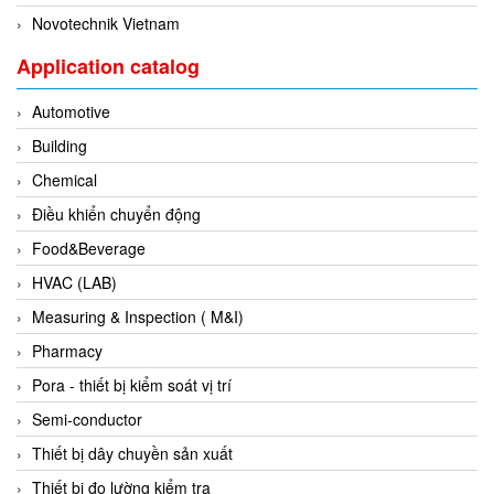
Novotechnik Vietnam
Evoqua
EXAIR
Application catalog
Exergen
Automotive
Exide Technologies Vietnam
Building
EXOR
Chemical
FAIRCHILD
Điều khiển chuyển động
FANUC
Food&Beverage
FDM/ F.lli Della Marca Srl
HVAC (LAB)
FEIN
Measuring & Inspection ( M&I)
Felm
Pharmacy
FESTO
Pora - thiết bị kiểm soát vị trí
FHF (EATON Crouse-Hinds)
Semi-conductor
Fife/ Maxcess
Thiết bị dây chuyền sản xuất
Fimet
Thiết bị đo lường kiểm tra