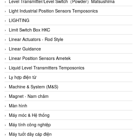
Auma
Level Transmitter/Level Switch（Powder）Matsushima
Autec
Light Industrial Position Sensors Temposonics
Auto Flow
LIGHTING
Automatic valve
Limit Switch Box HKC
Aventics
Linear Actuators - Rod Style
Avproglobal
Linear Guidance
Axiomtek
Linear Position Sensors Ametek
AZBIL
Liquid Level Transmitters Temposonics
B&C Electronics
Ly hợp điện từ
B&R
Machine & System (M&S)
Babcok wilcox
Magnet - Nam châm
Baelz Automatic Vietnam
Màn hình
Bahr Modultechnik Vietnam
Máy móc & Hệ thống
Balluff
Máy tính công nghiệp
BamBo Vietnam
Máy tuốt dây cáp điện