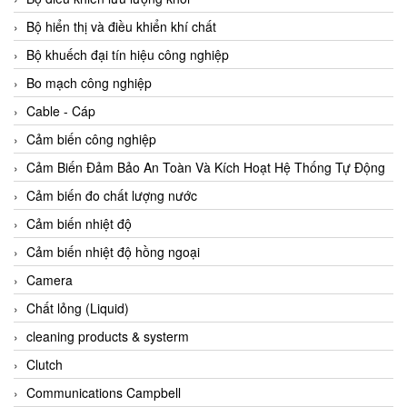
Agate Vietnam
Bộ hiển thị và điều khiển khí chất
AGR International Vietnam
Bộ khuếch đại tín hiệu công nghiệp
Aichi Tokei Denki Vietnam
Bo mạch công nghiệp
Aii Vietnam
Cable - Cáp
AIKOH
Cảm biến công nghiệp
AINUO Vietnam
Cảm Biến Đảm Bảo An Toàn Và Kích Hoạt Hệ Thống Tự Động
AIR MAJOR
Cảm biến đo chất lượng nước
Aira Euro Automation
Cảm biến nhiệt độ
Airtac Vietnam
Cảm biến nhiệt độ hồng ngoại
Airtec Vietnam
Camera
AI-Tek Vietnam
Chất lỏng (Liquid)
Akerstroms Viet Nam
cleaning products & systerm
AKO Armaturen & Separationstechnik
Clutch
AKO Armaturen & Separationstechnik Vietnam
Communications Campbell