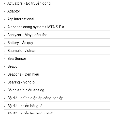
ABB Vietnam
Actuators - Bộ truyền động
AC Infinity Vietnam
Adaptor
AC&E Telecommunications
Agr International
AC&T Vietnam
Air conditioning systems MTA S.P.A
Accepta Vietnam
Analyzer - Máy phân tích
ACCUMAC Vietnam
Battery - Ắc quy
AccuWeb Vietnam
Baumuller vietnam
Acey
Bea Sensor
ACOEM Vietnam
Beacon
ADCA Vietnam
Beacons - Đèn hiệu
ADFweb Vietnam
Bearing - Vòng bi
Adler Vietnam
Bộ chia tín hiệu analog
Ados Vietnam
Bộ điều chỉnh điện áp công nghiệp
Advanced Energy Vietnam
Bộ điều khiển băng tải
Advantech Vietnam
Bộ điều khiển lưu lượng khối