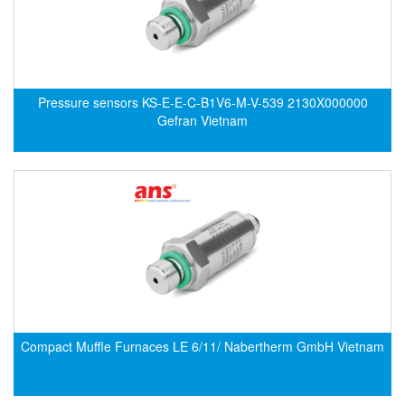
Electro-Sensors Vietnam
Elektrogas Vietnam
Elektrophysik Vietnam
elesa-ganter
Pressure sensors KS-E-E-C-B1V6-M-V-539 2130X000000
ELETTA
Gefran Vietnam
Elettrotek Kabel
ELGO Electronic
ELIS PLZEŇ
ELMEKO
ELMESS-Thermosystemtechnik
Eltex-Elektrostatik
Eltherm
ELTRA Encoder
Compact Muffle Furnaces LE 6/11/ Nabertherm GmbH Vietnam
ELVEM Vietnam
Emaco