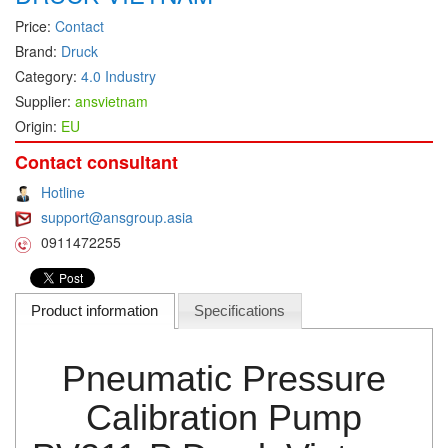
Price:
Contact
DEIF
Brand:
Druck
Delmhorst VietNam
Category:
4.0 Industry
DELTA
Supplier:
ansvietnam
Delta Ohm
Origin:
EU
Delta sensor
Contact consultant
Delta-mobrey
Hotline
DEMA Engineering/ Foam- IT
support@ansgroup.asia
0911472255
DESAX
DET-TRONICS
Deublin
Product information
Specifications
Diakont
Pneumatic Pressure
Dias Infrared
DINA Elektronik
Calibration Pump
Dinel