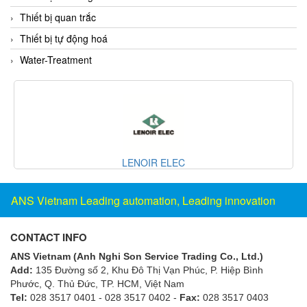
Fine Suntronix
Thiết bị quan trắc
FineTek
Thiết bị tự động hoá
Finna Sensors Vietnam
Water-Treatment
Fireye
Fischer
Fisher
FISO Vietnam
FLENDER
Cipriani PHE
Flexaust
Flexim
ANS Vietnam Leading automation, Leading innovation
FLIR
CONTACT INFO
FLOMAG
ANS Vietnam (Anh Nghi Son Service Trading Co., Ltd.)
flotron
Add:
135 Đường số 2, Khu Đô Thị Vạn Phúc, P. Hiệp Bình
Flow Force/ Super Green Power-Tech
Phước, Q. Thủ Đức, TP. HCM
, Việt Nam
Tel:
028 3517 0401 - 028 3517 0402 -
Fax:
028 3517 0403
Floweserve/PMV