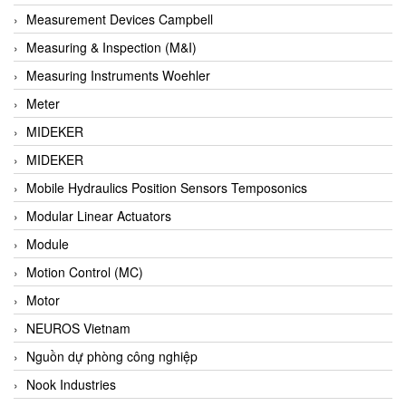
Barel Vietnam
Measurement Devices Campbell
Barksdale
Measuring & Inspection (M&I)
Bartec
Measuring Instruments Woehler
Basco
Meter
Baumer
MIDEKER
Baumuller Vietnam
MIDEKER
Baykee
Mobile Hydraulics Position Sensors Temposonics
BBC Bircher Smart Access
Modular Linear Actuators
BCS ITALY
Module
BEA SENSORS
Motion Control (MC)
Beacon Extender
Motor
Beckhoff
NEUROS Vietnam
Bedook
Nguồn dự phòng công nghiệp
Bei Sensor
Nook Industries