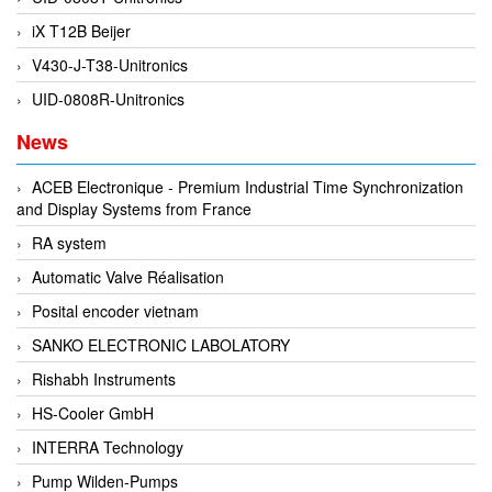
EPC
iX T12B Beijer
EPE Process Filters & Accumulators
V430-J-T38-Unitronics
Epro/Emerson
UID-0808R-Unitronics
ERE WIRELESS
News
Erhardt-Leimer
Erhardt-Leimer
ACEB Electronique - Premium Industrial Time Synchronization
and Display Systems from France
Erhardt-leimer
RA system
ERICHSEN
Automatic Valve Réalisation
Erinda/Delta
Posital encoder vietnam
ESA Automation Vietnam
SANKO ELECTRONIC LABOLATORY
Esa Pyronics
Rishabh Instruments
Euchner
HS-Cooler GmbH
EUCHNER GmbH + Co. KG VietNam
INTERRA Technology
Eurotherm Vietnam
Pump Wilden-Pumps
Eurovent