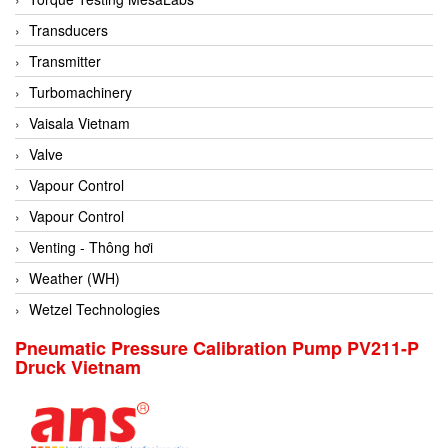
Conch
Transducers
Conductix/ WAMPFLER
Transmitter
Contrec
Turbomachinery
Contrinex
Vaisala Vietnam
Control Solution Minesota
Valve
Copeland
Vapour Control
Cortem
Vapour Control
Cosa Xentaur
Venting - Thông hơi
Cosil
Weather (WH)
Coulton
Wetzel Technologies
Crouzet
Pneumatic Pressure Calibration Pump PV211-P
Druck Vietnam
Crowcon
Crutec Dust Zero Vietnam
Crydom