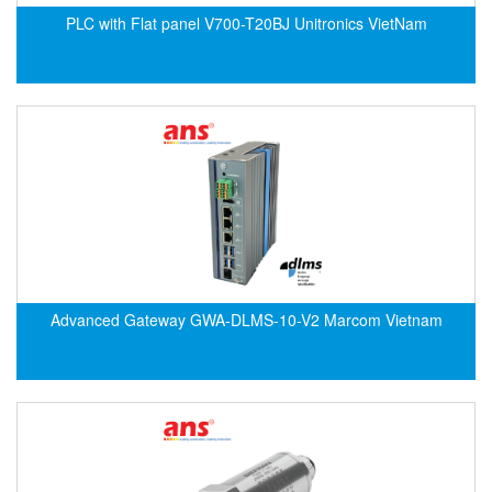
ECKERLE
PLC with Flat panel V700-T20BJ Unitronics VietNam
Ecom-EX
ECONEX
Edward
EES
EGE Elektronik
Eilersen Vietnam
Ekstrom-Carlson
Elands Cable Vietnam
Advanced Gateway GWA-DLMS-10-V2 Marcom Vietnam
Elap Vietnam
Electro Adda
Electro Industries
Electronic Design System S.R.L Vietnam
Electronics Inc. Viet Nam