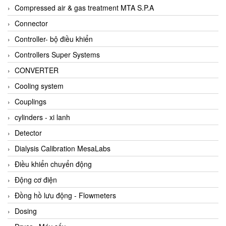
AKUSENSE
Compressed air & gas treatment MTA S.P.A
ALA OFFICINE SPA
Connector
Albrecht-Automatik Viet Nam
Controller- bộ điều khiển
Allen Bradley Vietnam
Controllers Super Systems
Alpha Moisture Vietnam
CONVERTER
Alpha-Achem Vietnam
Cooling system
Alphino
Couplings
ALRE-IT Vietnam
cylinders - xi lanh
Altech
Detector
Amarillo Gear
Dialysis Calibration MesaLabs
Ametek
Điều khiển chuyển động
AMPTRON Vietnam
Động cơ điện
AND Vietnam
Đồng hồ lưu động - Flowmeters
ANDERSON-NEGELE
Dosing
ANDILOG Technologies Vietnam