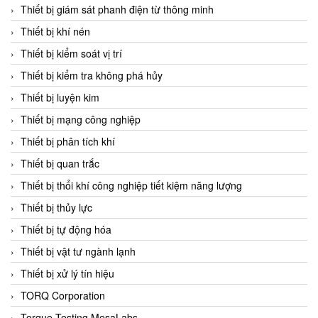
Chromalox
Thiết bị giám sát phanh điện từ thông minh
ChuanYi
Thiết bị khí nén
CIC
Thiết bị kiểm soát vị trí
Clage
Thiết bị kiểm tra không phá hủy
Clake Fololo
Thiết bị luyện kim
Clark Cooper
Thiết bị mạng công nghiệp
CMC Ventilazione
Thiết bị phân tích khí
Coax Valves Inc
Thiết bị quan trắc
Codel
Thiết bị thổi khí công nghiệp tiết kiệm năng lượng
Cofimco
Thiết bị thủy lực
Coltraco
Thiết bị tự động hóa
Comat Releco
Thiết bị vật tư ngành lạnh
Comax
Thiết bị xử lý tín hiệu
COMETECH VietNam
TORQ Corporation
COMFILE Technology
Torque Testing MesaLabs