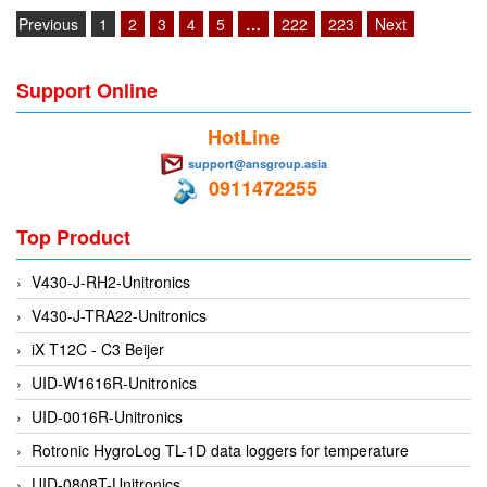
Previous
1
2
3
4
5
…
222
223
Next
EMC PARTNER
EMCSOSIN
Support Online
Emerson/Vertiv
EMG
HotLine
Emotron
support@ansgroup.asia
0911472255
ENCEL Vietnam
Endress+Hauser
Top Product
Enensys Vietnam
V430-J-RH2-Unitronics
Enerdoor
V430-J-TRA22-Unitronics
Enerpac
iX T12C - C3 Beijer
ENERSYS
UID-W1616R-Unitronics
Enolgas
UID-0016R-Unitronics
Envada
Rotronic HygroLog TL-1D data loggers for temperature
Environmental Compliance Products
UID-0808T-Unitronics