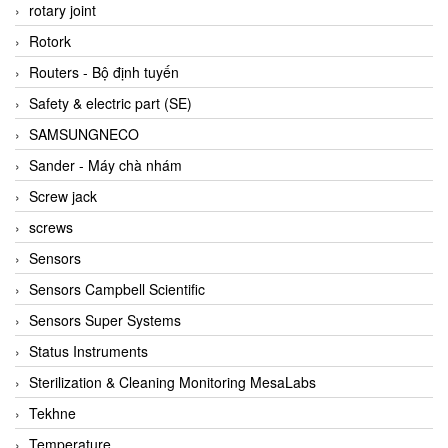
BRAUN Vietnam
rotary joint
Brinkmann Pumpen
Rotork
BRONKHORST
Routers - Bộ định tuyến
Brook Instrument
Safety & electric part (SE)
Brooks Instrument Vietnam
SAMSUNGNECO
Buhler
Sander - Máy chà nhám
BURLING INSTRUMENTS
Screw jack
Burster
screws
BUSCHJOST
Sensors
Calectro
Sensors Campbell Scientific
Campbell Scientific
Sensors Super Systems
Canneed Vietnam
Status Instruments
Cantoni
Sterilization & Cleaning Monitoring MesaLabs
CAPS
Tekhne
CAREL Parts
Temperature