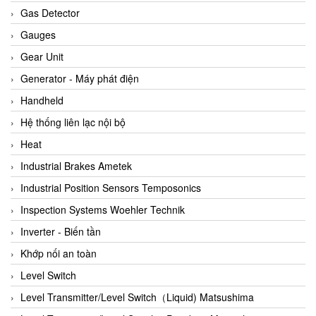
ARCA Regler
Gas Detector
Arcos Hydraulik
Gauges
Ardetem-Sfere-Vietnam
Gear Unit
Argal
Generator - Máy phát điện
AS ENERGI
Handheld
ASCO CO2
Hệ thống liên lạc nội bộ
Asker
Heat
AT2E
Industrial Brakes Ametek
ATC Pneumatic
Industrial Position Sensors Temposonics
ATEX System
Inspection Systems Woehler Technik
ATI - IA
Inverter - Biến tần
ATI (Analytical Technology Inc)
Khớp nối an toàn
Atos
Level Switch
Atrax
Level Transmitter/Level Switch（Liquid) Matsushima