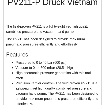
PV211-P Druck Vietnam
Di-Soric
Di-Soric
Dixon Valve
Doctor Led Vietnam
The field-proven PV211 is a lightweight yet high quality
combined pressure and vacuum hand pump.
DOLD - Autho ANS
The PV211 has been designed to provide maximum
Dold Vietnam
pneumatic pressures efficiently and effortlessly.
Dongdo Tech
Features
Donghwa Valve
Dongkun
Pressures to 0 to 40 bar (600 psi)
Vacuum to 0 to -900 mbar (28.5 inHg)
Dosing Pump
High pneumatic pressure generation with minimal
DR. NEUMANN Peltier-Technik
effort
Precision vernier control - The field proven PV211 is a
Driesen Kern
lightweight yet high quality combined pressure and
Dropsa Vietnam
vacuum hand pump. The PV211 has been designed to
Druck
provide maximum pneumatic pressures efficiently and
effortlessly.