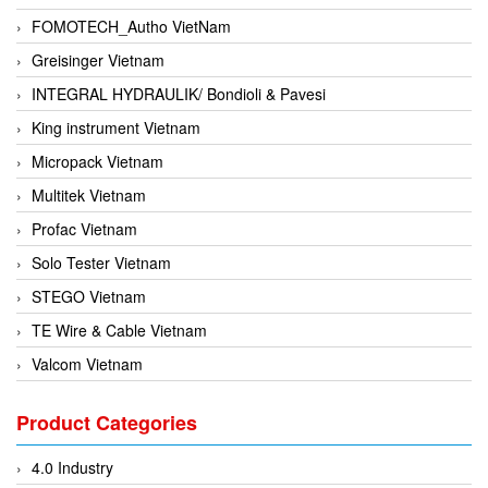
FOMOTECH_Autho VietNam
Greisinger Vietnam
INTEGRAL HYDRAULIK/ Bondioli & Pavesi
King instrument Vietnam
Micropack Vietnam
Multitek Vietnam
Profac Vietnam
Solo Tester Vietnam
STEGO Vietnam
TE Wire & Cable Vietnam
Valcom Vietnam
Woodward Vietnam
Product Categories
3CTEST Vietnam
4B VietNam Vietnam
4.0 Industry