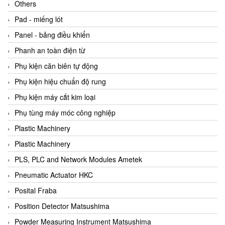
Beijer
Others
Beinlich-pumps
Pad - miếng lót
Beka
Panel - bảng điều khiển
BEKO
Phanh an toàn điện từ
Belimo
Phụ kiện căn biên tự động
Benetech Vietnam
Phụ kiện hiệu chuẩn độ rung
Bently Nevada
Phụ kiện máy cắt kim loại
Bentone Vietnam
Phụ tùng máy móc công nghiệp
Bernstein Vietnam
Plastic Machinery
Berthold
Plastic Machinery
Bestech
PLS, PLC and Network Modules Ametek
Bestech
Pneumatic Actuator HKC
BETA
Posital Fraba
Bifold
Position Detector Matsushima
Bihl+wiedemann
Powder Measuring Instrument Matsushima