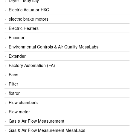
Dryer - Máy sấy
Anritsu
Electric Actuator HKC
ANTEC S.A
electric brake motors
Antico pumps
Electric Heaters
Anybus/ HMS
Encoder
AOBEN
Environmental Controls & Air Quality MesaLabs
Apex Dynamics Vietnam
Extender
Apex Dynamics Vietnam
Factory Automation (FA)
Apiste
Fans
APLISENS VietNam
Filter
Apollo Fire
flotron
Appleton
Flow chambers
AQ Matic
Flow meter
Aqualabo Vietnam
Gas & Air Flow Measurement
Aquametro
Gas & Air Flow Measurement MesaLabs