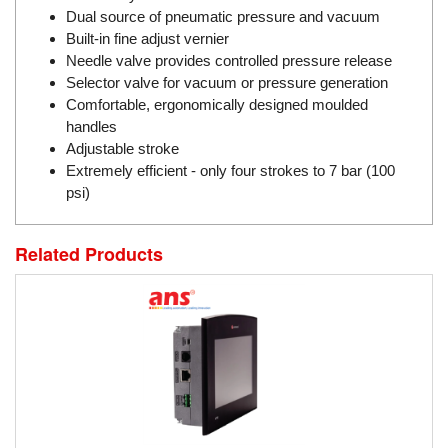
DSTI
Dual source of pneumatic pressure and vacuum
DUCATI
Built-in fine adjust vernier
Needle valve provides controlled pressure release
Duclean
Selector valve for vacuum or pressure generation
Dukin Besko
Comfortable, ergonomically designed moulded
Dunkermotoren
handles
Adjustable stroke
Durag
Extremely efficient - only four strokes to 7 bar (100
Dwyer
psi)
DYH
Dynisco
Related Products
E+E ELEKTRONIK
E+H
E2S
Earthtech
Eaton
EBMPAPST