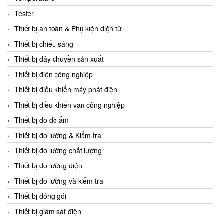
CCS
Tester
CD Automation
Thiết bị an toàn & Phụ kiện điện tử
CEAG Sicherheitst
Thiết bị chiếu sáng
CEIA Vietnam
Thiết bị dây chuyền sản xuất
Celduc Vietnam
Thiết bị điện công nghiệp
Cemb
Thiết bị điều khiển máy phát điện
Centec GmbH
Thiết bị điều khiển van công nghiệp
CEQUBE
Thiết bị đo độ ẩm
CHAUVIN ARNOUX
Thiết bị đo lường & Kiểm tra
Checkline
Thiết bị đo lường chất lượng
Chino
Thiết bị đo lường điện
Chiyoda Seiki
Thiết bị đo lường và kiểm tra
Chiyoda-Tsusho
Thiết bị đóng gói
Chongqing Huaneng
Thiết bị giám sát điện