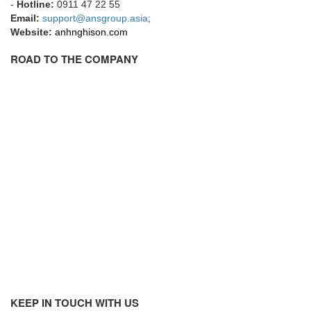
-
Hotline:
0911 47 22 55
Email:
support@ansgroup.asia
;
Flowline
Website:
anhnghison.com
Flow-Mon
ROAD TO THE COMPANY
Flowserve
Fluke Process Instruments Vietnam
FMS Vietnam
FOKO / Wintriss
Fomotech Vietnam
Forbes Marshall
FORNEY
Fortex
Fortress
Fossil Power Systems
FPZ
Francia Srl Vietnam
KEEP IN TOUCH WITH US