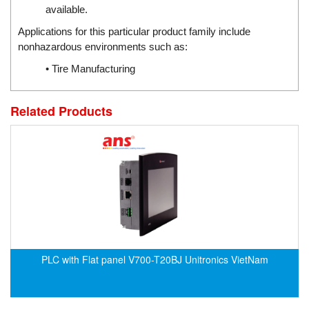
DSTI
available.
DUCATI
Applications for this particular product family include
Duclean
nonhazardous environments such as:
Dukin Besko
• Tire Manufacturing
Dunkermotoren
Durag
Related Products
Dwyer
DYH
Dynisco
E+E ELEKTRONIK
E+H
E2S
Earthtech
PLC with Flat panel V700-T20BJ Unitronics VietNam
Eaton
EBMPAPST