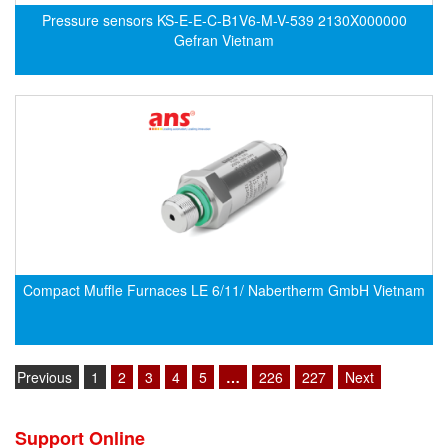
Electro-Sensors Vietnam
Pressure sensors KS-E-E-C-B1V6-M-V-539 2130X000000
Elektrogas Vietnam
Gefran Vietnam
Elektrophysik Vietnam
elesa-ganter
ELETTA
Elettrotek Kabel
ELGO Electronic
ELIS PLZEŇ
ELMEKO
ELMESS-Thermosystemtechnik
Compact Muffle Furnaces LE 6/11/ Nabertherm GmbH Vietnam
Eltex-Elektrostatik
Eltherm
Previous
1
2
3
4
5
…
226
227
Next
ELTRA Encoder
ELVEM Vietnam
Support Online
Emaco