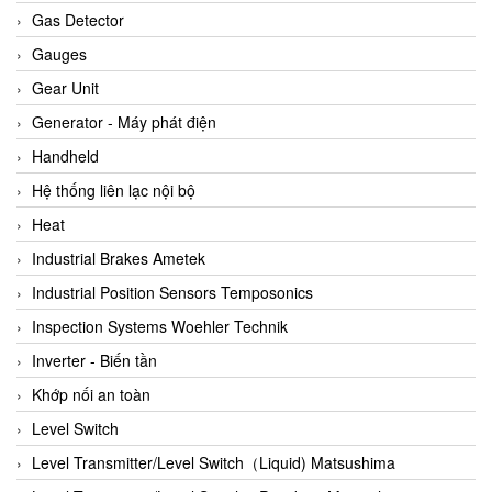
ARCA Regler
Gas Detector
Arcos Hydraulik
Gauges
Ardetem-Sfere-Vietnam
Gear Unit
Argal
Generator - Máy phát điện
AS ENERGI
Handheld
ASCO CO2
Hệ thống liên lạc nội bộ
Asker
Heat
AT2E
Industrial Brakes Ametek
ATC Pneumatic
Industrial Position Sensors Temposonics
ATEX System
Inspection Systems Woehler Technik
ATI - IA
Inverter - Biến tần
ATI (Analytical Technology Inc)
Khớp nối an toàn
Atos
Level Switch
Atrax
Level Transmitter/Level Switch（Liquid) Matsushima