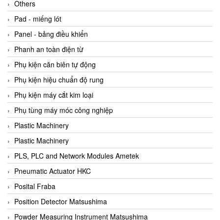
Beijer
Others
Beinlich-pumps
Pad - miếng lót
Beka
Panel - bảng điều khiển
BEKO
Phanh an toàn điện từ
Belimo
Phụ kiện căn biên tự động
Benetech Vietnam
Phụ kiện hiệu chuẩn độ rung
Bently Nevada
Phụ kiện máy cắt kim loại
Bentone Vietnam
Phụ tùng máy móc công nghiệp
Bernstein Vietnam
Plastic Machinery
Berthold
Plastic Machinery
Bestech
PLS, PLC and Network Modules Ametek
Bestech
Pneumatic Actuator HKC
BETA
Posital Fraba
Bifold
Position Detector Matsushima
Bihl+wiedemann
Powder Measuring Instrument Matsushima