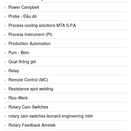
Bihl+wiedemann
Power Campbell
Bilz
Probe - Đầu dò
Binder Connector
Process cooling solutions MTA S.P.A
Biotech
Process Instrument (PI)
BirdX Vietnam
Production Automation
BK Vibro
Pum - Bơm
Black Box
Quạt thông gió
BlackBox Vietnam
Relay
BLAGDON PUMP
Remote Control (MC)
Bloom Engineering
Resistance spot welding
Boneng
Rico-Werk
Bopp & Reuther Messtechnik
Rotary Cam Switches
Bosch
rotary cam switches leonard engineering mbh
Boydcorp
Rotary Feedback Ametek