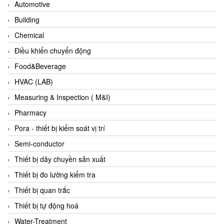
Automotive
Evoqua
Building
EXAIR
Chemical
Exergen
Điều khiển chuyển động
Exide Technologies Vietnam
Food&Beverage
EXOR
HVAC (LAB)
FAIRCHILD
Measuring & Inspection ( M&I)
FANUC
Pharmacy
FDM/ F.lli Della Marca Srl
Pora - thiết bị kiểm soát vị trí
FEIN
Semi-conductor
Felm
Thiết bị dây chuyền sản xuất
FESTO
Thiết bị đo lường kiểm tra
FHF (EATON Crouse-Hinds)
Thiết bị quan trắc
Fife/ Maxcess
Thiết bị tự động hoá
Fimet
Water-Treatment