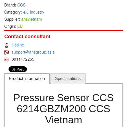
Brand:
CCS
DEIF
Category:
4.0 Industry
Delmhorst VietNam
Supplier:
ansvietnam
Origin:
EU
DELTA
Delta Ohm
Contact consultant
Delta sensor
Hotline
support@ansgroup.asia
Delta-mobrey
0911472255
DEMA Engineering/ Foam- IT
DESAX
Product information
Specifications
DET-TRONICS
Deublin
Pressure Sensor CCS
Diakont
Dias Infrared
6214GBZM200 CCS
DINA Elektronik
Vietnam
Dinel