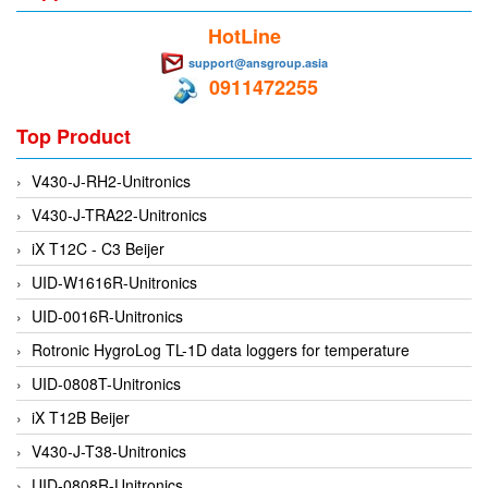
EMC PARTNER
HotLine
EMCSOSIN
support@ansgroup.asia
0911472255
Emerson/Vertiv
EMG
Top Product
Emotron
V430-J-RH2-Unitronics
ENCEL Vietnam
V430-J-TRA22-Unitronics
Endress+Hauser
iX T12C - C3 Beijer
Enensys Vietnam
UID-W1616R-Unitronics
Enerdoor
UID-0016R-Unitronics
Enerpac
Rotronic HygroLog TL-1D data loggers for temperature
ENERSYS
UID-0808T-Unitronics
Enolgas
iX T12B Beijer
Envada
V430-J-T38-Unitronics
Environmental Compliance Products
UID-0808R-Unitronics