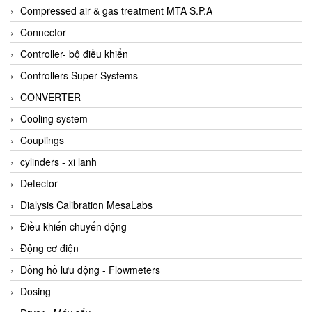
AKUSENSE
Compressed air & gas treatment MTA S.P.A
ALA OFFICINE SPA
Connector
Albrecht-Automatik Viet Nam
Controller- bộ điều khiển
Allen Bradley Vietnam
Controllers Super Systems
Alpha Moisture Vietnam
CONVERTER
Alpha-Achem Vietnam
Cooling system
Alphino
Couplings
ALRE-IT Vietnam
cylinders - xi lanh
Altech
Detector
Amarillo Gear
Dialysis Calibration MesaLabs
Ametek
Điều khiển chuyển động
AMPTRON Vietnam
Động cơ điện
AND Vietnam
Đồng hồ lưu động - Flowmeters
ANDERSON-NEGELE
Dosing
ANDILOG Technologies Vietnam