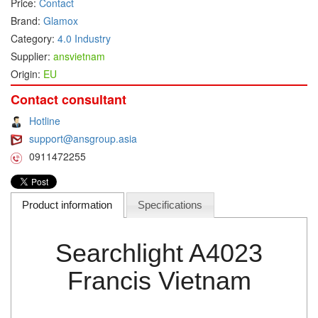
Price:
Contact
Brand:
Glamox
DEIF
Category:
4.0 Industry
Delmhorst VietNam
Supplier:
ansvietnam
DELTA
Origin:
EU
Delta Ohm
Contact consultant
Delta sensor
Hotline
Delta-mobrey
support@ansgroup.asia
DEMA Engineering/ Foam- IT
0911472255
DESAX
DET-TRONICS
Product information
Specifications
Deublin
Diakont
Searchlight A4023
Dias Infrared
Francis Vietnam
DINA Elektronik
Dinel