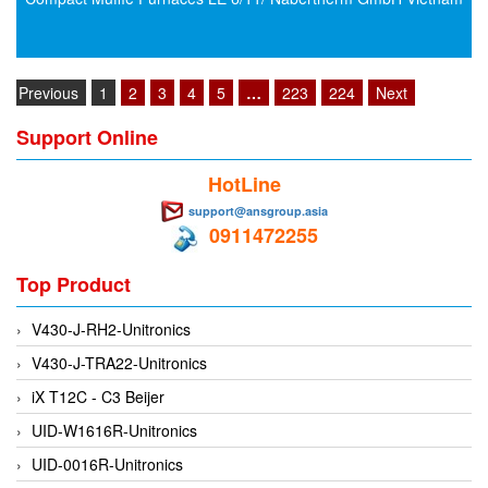
EMC PARTNER
EMCSOSIN
Emerson/Vertiv
Previous
1
2
3
4
5
…
223
224
Next
EMG
Support Online
Emotron
HotLine
ENCEL Vietnam
support@ansgroup.asia
Endress+Hauser
0911472255
Enensys Vietnam
Top Product
Enerdoor
Enerpac
V430-J-RH2-Unitronics
ENERSYS
V430-J-TRA22-Unitronics
Enolgas
iX T12C - C3 Beijer
Envada
UID-W1616R-Unitronics
Environmental Compliance Products
UID-0016R-Unitronics