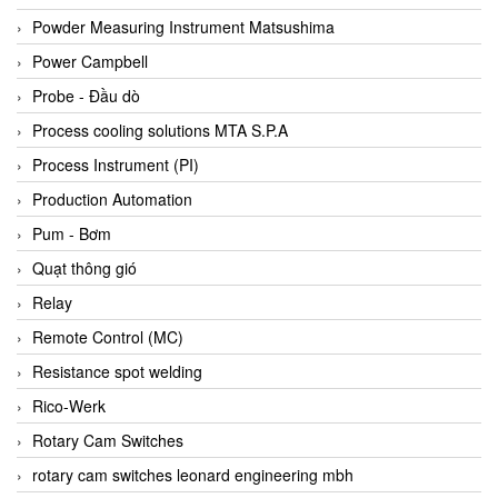
Bihl+wiedemann
Powder Measuring Instrument Matsushima
Bilz
Power Campbell
Binder Connector
Probe - Đầu dò
Biotech
Process cooling solutions MTA S.P.A
BirdX Vietnam
Process Instrument (PI)
BK Vibro
Production Automation
Black Box
Pum - Bơm
BlackBox Vietnam
Quạt thông gió
BLAGDON PUMP
Relay
Bloom Engineering
Remote Control (MC)
Boneng
Resistance spot welding
Bopp & Reuther Messtechnik
Rico-Werk
Bosch
Rotary Cam Switches
Boydcorp
rotary cam switches leonard engineering mbh