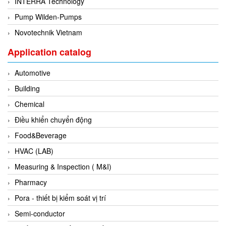
INTERRA Technology
Evoqua
Pump Wilden-Pumps
EXAIR
Novotechnik Vietnam
Exergen
Application catalog
Exide Technologies Vietnam
Automotive
EXOR
Building
FAIRCHILD
Chemical
FANUC
Điều khiển chuyển động
FDM/ F.lli Della Marca Srl
Food&Beverage
FEIN
HVAC (LAB)
Felm
Measuring & Inspection ( M&I)
FESTO
Pharmacy
FHF (EATON Crouse-Hinds)
Pora - thiết bị kiểm soát vị trí
Fife/ Maxcess
Semi-conductor
Fimet