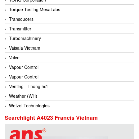
Conch
Torque Testing MesaLabs
Conductix/ WAMPFLER
Transducers
Contrec
Transmitter
Contrinex
Turbomachinery
Control Solution Minesota
Vaisala Vietnam
Copeland
Valve
Cortem
Vapour Control
Cosa Xentaur
Vapour Control
Cosil
Venting - Thông hơi
Coulton
Weather (WH)
Crouzet
Wetzel Technologies
Crowcon
Searchlight A4023 Francis Vietnam
Crutec Dust Zero Vietnam
Crydom