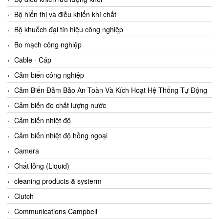
Agate Vietnam
Bộ hiển thị và điều khiển khí chất
AGR International Vietnam
Bộ khuếch đại tín hiệu công nghiệp
Aichi Tokei Denki Vietnam
Bo mạch công nghiệp
Aii Vietnam
Cable - Cáp
AIKOH
Cảm biến công nghiệp
AINUO Vietnam
Cảm Biến Đảm Bảo An Toàn Và Kích Hoạt Hệ Thống Tự Động
AIR MAJOR
Cảm biến đo chất lượng nước
Aira Euro Automation
Cảm biến nhiệt độ
Airtac Vietnam
Cảm biến nhiệt độ hồng ngoại
Airtec Vietnam
Camera
AI-Tek Vietnam
Chất lỏng (Liquid)
Akerstroms Viet Nam
cleaning products & systerm
AKO Armaturen & Separationstechnik
Clutch
AKO Armaturen & Separationstechnik Vietnam
Communications Campbell