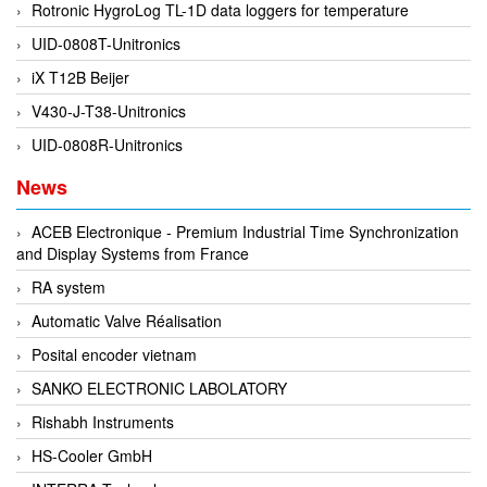
EPC
Rotronic HygroLog TL-1D data loggers for temperature
EPE Process Filters & Accumulators
UID-0808T-Unitronics
Epro/Emerson
iX T12B Beijer
ERE WIRELESS
V430-J-T38-Unitronics
Erhardt-Leimer
UID-0808R-Unitronics
Erhardt-Leimer
News
Erhardt-leimer
ACEB Electronique - Premium Industrial Time Synchronization
ERICHSEN
and Display Systems from France
Erinda/Delta
RA system
ESA Automation Vietnam
Automatic Valve Réalisation
Esa Pyronics
Posital encoder vietnam
Euchner
SANKO ELECTRONIC LABOLATORY
EUCHNER GmbH + Co. KG VietNam
Rishabh Instruments
Eurotherm Vietnam
HS-Cooler GmbH
Eurovent