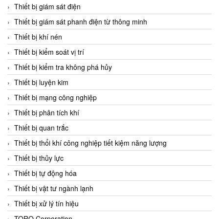
Chromalox
Thiết bị giám sát điện
ChuanYi
Thiết bị giám sát phanh điện từ thông minh
CIC
Thiết bị khí nén
Clage
Thiết bị kiểm soát vị trí
Clake Fololo
Thiết bị kiểm tra không phá hủy
Clark Cooper
Thiết bị luyện kim
CMC Ventilazione
Thiết bị mạng công nghiệp
Coax Valves Inc
Thiết bị phân tích khí
Codel
Thiết bị quan trắc
Cofimco
Thiết bị thổi khí công nghiệp tiết kiệm năng lượng
Coltraco
Thiết bị thủy lực
Comat Releco
Thiết bị tự động hóa
Comax
Thiết bị vật tư ngành lạnh
COMETECH VietNam
Thiết bị xử lý tín hiệu
COMFILE Technology
TORQ Corporation