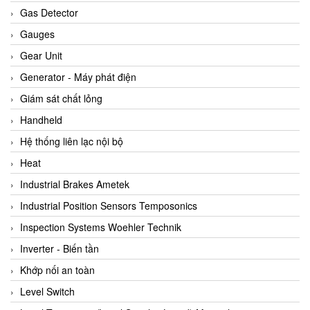
ARCA Regler
Gas Detector
Arcos Hydraulik
Gauges
Ardetem-Sfere-Vietnam
Gear Unit
Argal
Generator - Máy phát điện
AS ENERGI
Giám sát chất lỏng
ASCO CO2
Handheld
Asker
Hệ thống liên lạc nội bộ
AT2E
Heat
ATC Pneumatic
Industrial Brakes Ametek
ATEX System
Industrial Position Sensors Temposonics
ATI - IA
Inspection Systems Woehler Technik
ATI (Analytical Technology Inc)
Inverter - Biến tần
Atos
Khớp nối an toàn
Atrax
Level Switch