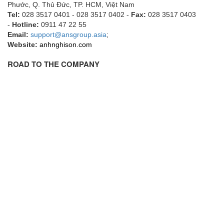
Phước, Q. Thủ Đức, TP. HCM
, Việt Nam
Flowline
Tel:
028 3517 0401 - 028 3517 0402 -
Fax:
028 3517 0403
-
Hotline:
0911 47 22 55
Flow-Mon
Email:
support@ansgroup.asia
;
Flowserve
Website:
anhnghison.com
Fluke Process Instruments Vietnam
ROAD TO THE COMPANY
FMS Vietnam
FOKO / Wintriss
Fomotech Vietnam
Forbes Marshall
FORNEY
Fortex
Fortress
Fossil Power Systems
FPZ
Francia Srl Vietnam