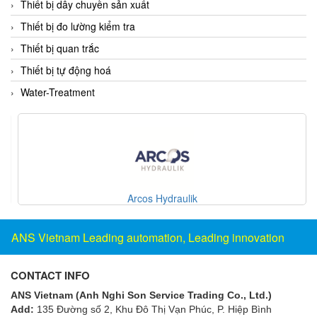
Thiết bị dây chuyền sản xuất
Fine Suntronix
Thiết bị đo lường kiểm tra
FineTek
Thiết bị quan trắc
Finna Sensors Vietnam
Thiết bị tự động hoá
Fireye
Water-Treatment
Fischer
Fisher
FISO Vietnam
FLENDER
Flexaust
Arcos Hydraulik
Flexim
FLIR
ANS Vietnam Leading automation, Leading innovation
FLOMAG
flotron
CONTACT INFO
Flow Force/ Super Green Power-Tech
ANS Vietnam (Anh Nghi Son Service Trading Co., Ltd.)
Add:
135 Đường số 2, Khu Đô Thị Vạn Phúc, P. Hiệp Bình
Floweserve/PMV