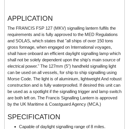
Di-Soric
Di-Soric
APPLICATION
Dixon Valve
The FRANCIS FSP 127 (MKV) signalling lantern fulfils the
Doctor Led Vietnam
requirements and is fully approved to the MED Regulations
DOLD - Autho ANS
and SOLAS, which states that "all ships of over 150 tons
gross fonnage, when engaged on International voyages,
Dold Vietnam
shall have onboard an efficient daylight signalling lamp which
Dongdo Tech
shall not be solely dependent upon the ship's main source of
electrical power." The 127mm (5") handheld signalling light
Donghwa Valve
can be used on all vessels, for ship to ship signalling using
Dongkun
Morse Code. The light is of aluminium, lightweight And robust
Dosing Pump
construction and is fully waterproofed. If desired this unit can
be used as a spotlight if the signalling trigger and lamp switch
DR. NEUMANN Peltier-Technik
are both left on. The Francis Signalling Lantern is approved
Driesen Kern
by the UK Maritime & Coastguard Agency (MCA.)
Dropsa Vietnam
SPECIFICATION
Druck
Capable of daylight signalling range of 8 miles.