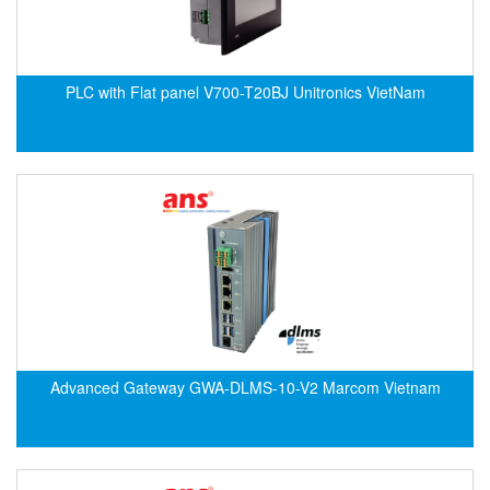
ECKERLE
Ecom-EX
ECONEX
PLC with Flat panel V700-T20BJ Unitronics VietNam
Edward
EES
EGE Elektronik
Eilersen Vietnam
Ekstrom-Carlson
Elands Cable Vietnam
Elap Vietnam
Electro Adda
Advanced Gateway GWA-DLMS-10-V2 Marcom Vietnam
Electro Industries
Electronic Design System S.R.L Vietnam
Electronics Inc. Viet Nam