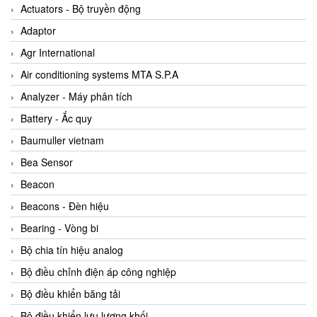
ABB Vietnam
Actuators - Bộ truyền động
AC Infinity Vietnam
Adaptor
AC&E Telecommunications
Agr International
AC&T Vietnam
Air conditioning systems MTA S.P.A
Accepta Vietnam
Analyzer - Máy phân tích
ACCUMAC Vietnam
Battery - Ắc quy
AccuWeb Vietnam
Baumuller vietnam
Acey
Bea Sensor
ACOEM Vietnam
Beacon
ADCA Vietnam
Beacons - Đèn hiệu
ADFweb Vietnam
Bearing - Vòng bi
Adler Vietnam
Bộ chia tín hiệu analog
Ados Vietnam
Bộ điều chỉnh điện áp công nghiệp
Advanced Energy Vietnam
Bộ điều khiển băng tải
Advantech Vietnam
Bộ điều khiển lưu lượng khối