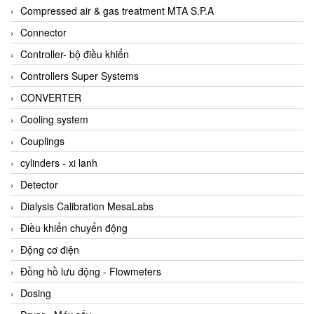
AKUSENSE
Compressed air & gas treatment MTA S.P.A
ALA OFFICINE SPA
Connector
Albrecht-Automatik Viet Nam
Controller- bộ điều khiển
Allen Bradley Vietnam
Controllers Super Systems
Alpha Moisture Vietnam
CONVERTER
Alpha-Achem Vietnam
Cooling system
Alphino
Couplings
ALRE-IT Vietnam
cylinders - xi lanh
Altech
Detector
Amarillo Gear
Dialysis Calibration MesaLabs
Ametek
Điều khiển chuyển động
AMPTRON Vietnam
Động cơ điện
AND Vietnam
Đồng hồ lưu động - Flowmeters
ANDERSON-NEGELE
Dosing
ANDILOG Technologies Vietnam