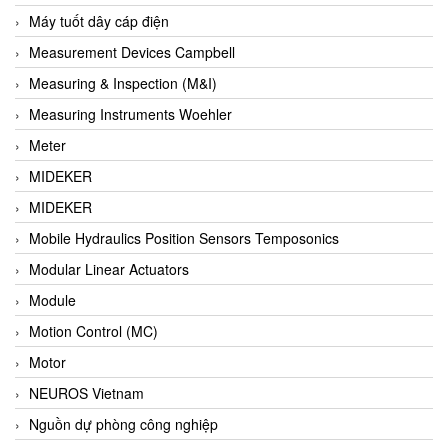
Barel Vietnam
Máy tuốt dây cáp điện
Barksdale
Measurement Devices Campbell
Bartec
Measuring & Inspection (M&I)
Basco
Measuring Instruments Woehler
Baumer
Meter
Baumuller Vietnam
MIDEKER
Baykee
MIDEKER
BBC Bircher Smart Access
Mobile Hydraulics Position Sensors Temposonics
BCS ITALY
Modular Linear Actuators
BEA SENSORS
Module
Beacon Extender
Motion Control (MC)
Beckhoff
Motor
Bedook
NEUROS Vietnam
Bei Sensor
Nguồn dự phòng công nghiệp