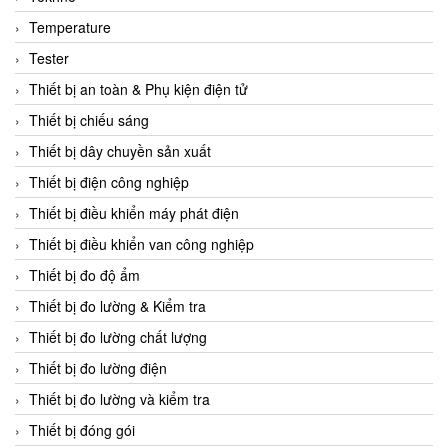
CCS
Temperature
CD Automation
Tester
CEAG Sicherheitst
Thiết bị an toàn & Phụ kiện điện tử
CEIA Vietnam
Thiết bị chiếu sáng
Celduc Vietnam
Thiết bị dây chuyền sản xuất
Cemb
Thiết bị điện công nghiệp
Centec GmbH
Thiết bị điều khiển máy phát điện
CEQUBE
Thiết bị điều khiển van công nghiệp
CHAUVIN ARNOUX
Thiết bị đo độ ẩm
Checkline
Thiết bị đo lường & Kiểm tra
Chino
Thiết bị đo lường chất lượng
Chiyoda Seiki
Thiết bị đo lường điện
Chiyoda-Tsusho
Thiết bị đo lường và kiểm tra
Chongqing Huaneng
Thiết bị đóng gói