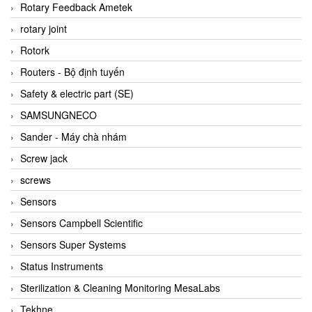
BRAUN Vietnam
Rotary Feedback Ametek
Brinkmann Pumpen
rotary joint
BRONKHORST
Rotork
Brook Instrument
Routers - Bộ định tuyến
Brooks Instrument Vietnam
Safety & electric part (SE)
Buhler
SAMSUNGNECO
BURLING INSTRUMENTS
Sander - Máy chà nhám
Burster
Screw jack
BUSCHJOST
screws
Calectro
Sensors
Campbell Scientific
Sensors Campbell Scientific
Canneed Vietnam
Sensors Super Systems
Cantoni
Status Instruments
CAPS
Sterilization & Cleaning Monitoring MesaLabs
CAREL Parts
Tekhne