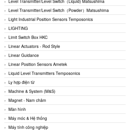
Auma
Level Transmitter/Level Switch（Liquid) Matsushima
Autec
Level Transmitter/Level Switch（Powder）Matsushima
Auto Flow
Light Industrial Position Sensors Temposonics
Automatic valve
LIGHTING
Aventics
Limit Switch Box HKC
Avproglobal
Linear Actuators - Rod Style
Axiomtek
Linear Guidance
AZBIL
Linear Position Sensors Ametek
B&C Electronics
Liquid Level Transmitters Temposonics
B&R
Ly hợp điện từ
Babcok wilcox
Machine & System (M&S)
Baelz Automatic Vietnam
Magnet - Nam châm
Bahr Modultechnik Vietnam
Màn hình
Balluff
Máy móc & Hệ thống
BamBo Vietnam
Máy tính công nghiệp