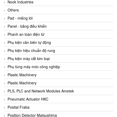
Beijer
Nook Industries
Beinlich-pumps
Others
Beka
Pad - miếng lót
BEKO
Panel - bảng điều khiển
Belimo
Phanh an toàn điện từ
Benetech Vietnam
Phụ kiện căn biên tự động
Bently Nevada
Phụ kiện hiệu chuẩn độ rung
Bentone Vietnam
Phụ kiện máy cắt kim loại
Bernstein Vietnam
Phụ tùng máy móc công nghiệp
Berthold
Plastic Machinery
Bestech
Plastic Machinery
Bestech
PLS, PLC and Network Modules Ametek
BETA
Pneumatic Actuator HKC
Bifold
Posital Fraba
Bihl+wiedemann
Position Detector Matsushima