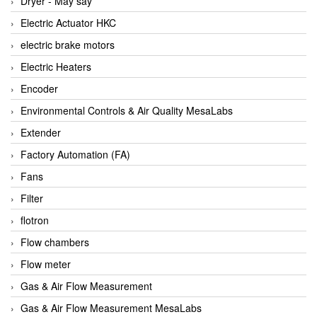
Dryer - Máy sấy
Anritsu
Electric Actuator HKC
ANTEC S.A
electric brake motors
Antico pumps
Electric Heaters
Anybus/ HMS
Encoder
AOBEN
Environmental Controls & Air Quality MesaLabs
Apex Dynamics Vietnam
Extender
Apex Dynamics Vietnam
Factory Automation (FA)
Apiste
Fans
APLISENS VietNam
Filter
Apollo Fire
flotron
Appleton
Flow chambers
AQ Matic
Flow meter
Aqualabo Vietnam
Gas & Air Flow Measurement
Aquametro
Gas & Air Flow Measurement MesaLabs