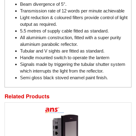
DSTI
Beam divergence of 5°.
DUCATI
Transmission rate of 12 words per minute achievable
Light reduction & coloured filters provide control of light
Duclean
output as required.
Dukin Besko
5.5 metres of supply cable fitted as standard.
All aluminium construction, fitted with a super purity
Dunkermotoren
aluminium parabolic reflector.
Durag
Tubular and V sights are fitted as standard.
Dwyer
Handle mounted switch to operate the lantern
Signals made by triggering the tubular shutter system
DYH
which interrupts the light from the reflector.
Dynisco
Semi gloss black stoved enamel paint finish.
E+E ELEKTRONIK
E+H
Related Products
E2S
Earthtech
Eaton
EBMPAPST