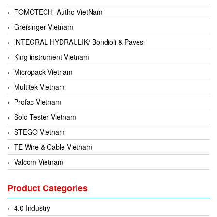
FOMOTECH_Autho VietNam
Greisinger Vietnam
INTEGRAL HYDRAULIK/ Bondioli & Pavesi
King instrument Vietnam
Micropack Vietnam
Multitek Vietnam
Profac Vietnam
Solo Tester Vietnam
STEGO Vietnam
TE Wire & Cable Vietnam
Valcom Vietnam
Woodward Vietnam
Product Categories
3CTEST Vietnam
4B VietNam Vietnam
4.0 Industry