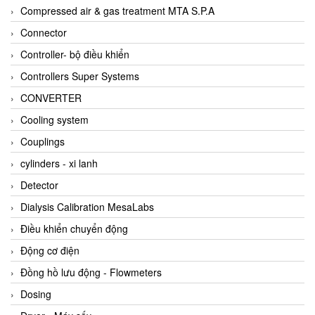
AKUSENSE
Compressed air & gas treatment MTA S.P.A
ALA OFFICINE SPA
Connector
Albrecht-Automatik Viet Nam
Controller- bộ điều khiển
Allen Bradley Vietnam
Controllers Super Systems
Alpha Moisture Vietnam
CONVERTER
Alpha-Achem Vietnam
Cooling system
Alphino
Couplings
ALRE-IT Vietnam
cylinders - xi lanh
Altech
Detector
Amarillo Gear
Dialysis Calibration MesaLabs
Ametek
Điều khiển chuyển động
AMPTRON Vietnam
Động cơ điện
AND Vietnam
Đồng hồ lưu động - Flowmeters
ANDERSON-NEGELE
Dosing
ANDILOG Technologies Vietnam