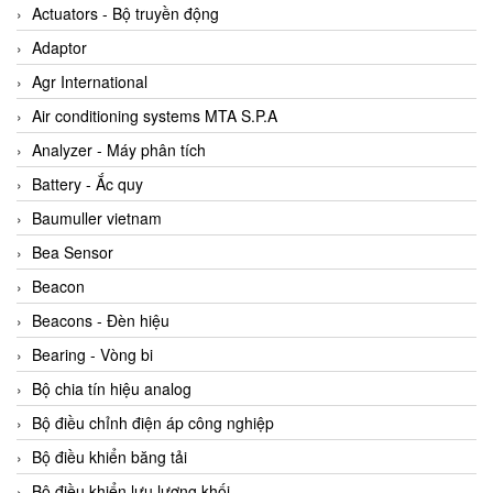
ABB Vietnam
Actuators - Bộ truyền động
AC Infinity Vietnam
Adaptor
AC&E Telecommunications
Agr International
AC&T Vietnam
Air conditioning systems MTA S.P.A
Accepta Vietnam
Analyzer - Máy phân tích
ACCUMAC Vietnam
Battery - Ắc quy
AccuWeb Vietnam
Baumuller vietnam
Acey
Bea Sensor
ACOEM Vietnam
Beacon
ADCA Vietnam
Beacons - Đèn hiệu
ADFweb Vietnam
Bearing - Vòng bi
Adler Vietnam
Bộ chia tín hiệu analog
Ados Vietnam
Bộ điều chỉnh điện áp công nghiệp
Advanced Energy Vietnam
Bộ điều khiển băng tải
Advantech Vietnam
Bộ điều khiển lưu lượng khối