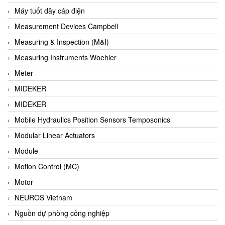
Barel Vietnam
Máy tuốt dây cáp điện
Barksdale
Measurement Devices Campbell
Bartec
Measuring & Inspection (M&I)
Basco
Measuring Instruments Woehler
Baumer
Meter
Baumuller Vietnam
MIDEKER
Baykee
MIDEKER
BBC Bircher Smart Access
Mobile Hydraulics Position Sensors Temposonics
BCS ITALY
Modular Linear Actuators
BEA SENSORS
Module
Beacon Extender
Motion Control (MC)
Beckhoff
Motor
Bedook
NEUROS Vietnam
Bei Sensor
Nguồn dự phòng công nghiệp