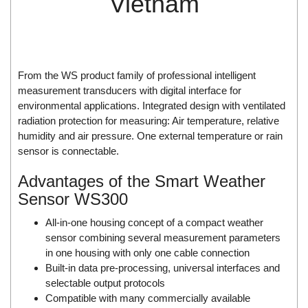
Vietnam
Di-Soric
Di-Soric
Dixon Valve
Doctor Led Vietnam
From the WS product family of professional intelligent
measurement transducers with digital interface for
DOLD - Autho ANS
environmental applications. Integrated design with ventilated
Dold Vietnam
radiation protection for measuring: Air temperature, relative
humidity and air pressure. One external temperature or rain
Dongdo Tech
sensor is connectable.
Donghwa Valve
Advantages of the Smart Weather
Dongkun
Sensor WS300
Dosing Pump
All-in-one housing concept of a compact weather
DR. NEUMANN Peltier-Technik
sensor combining several measurement parameters
Driesen Kern
in one housing with only one cable connection
Dropsa Vietnam
Built-in data pre-processing, universal interfaces and
selectable output protocols
Druck
Compatible with many commercially available