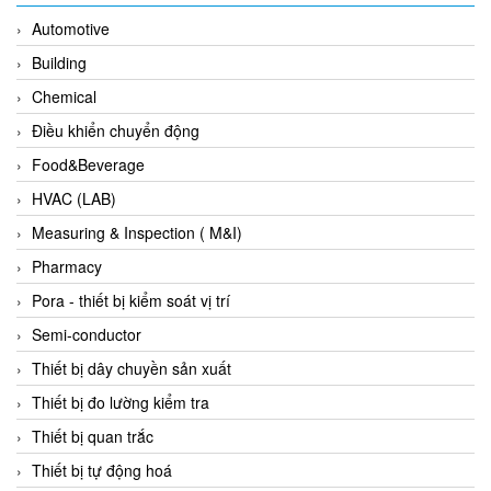
Evoqua
Automotive
EXAIR
Building
Exergen
Chemical
Exide Technologies Vietnam
Điều khiển chuyển động
EXOR
Food&Beverage
FAIRCHILD
HVAC (LAB)
FANUC
Measuring & Inspection ( M&I)
FDM/ F.lli Della Marca Srl
Pharmacy
FEIN
Pora - thiết bị kiểm soát vị trí
Felm
Semi-conductor
FESTO
Thiết bị dây chuyền sản xuất
FHF (EATON Crouse-Hinds)
Thiết bị đo lường kiểm tra
Fife/ Maxcess
Thiết bị quan trắc
Fimet
Thiết bị tự động hoá