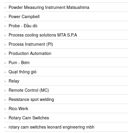
Bihl+wiedemann
Powder Measuring Instrument Matsushima
Bilz
Power Campbell
Binder Connector
Probe - Đầu dò
Biotech
Process cooling solutions MTA S.P.A
BirdX Vietnam
Process Instrument (PI)
BK Vibro
Production Automation
Black Box
Pum - Bơm
BlackBox Vietnam
Quạt thông gió
BLAGDON PUMP
Relay
Bloom Engineering
Remote Control (MC)
Boneng
Resistance spot welding
Bopp & Reuther Messtechnik
Rico-Werk
Bosch
Rotary Cam Switches
Boydcorp
rotary cam switches leonard engineering mbh