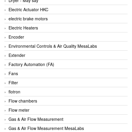
Dryer - Máy sấy
Anritsu
Electric Actuator HKC
ANTEC S.A
electric brake motors
Antico pumps
Electric Heaters
Anybus/ HMS
Encoder
AOBEN
Environmental Controls & Air Quality MesaLabs
Apex Dynamics Vietnam
Extender
Apex Dynamics Vietnam
Factory Automation (FA)
Apiste
Fans
APLISENS VietNam
Filter
Apollo Fire
flotron
Appleton
Flow chambers
AQ Matic
Flow meter
Aqualabo Vietnam
Gas & Air Flow Measurement
Aquametro
Gas & Air Flow Measurement MesaLabs