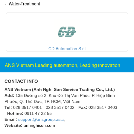
Fine Suntronix
Water-Treatment
FineTek
Finna Sensors Vietnam
Fireye
Fischer
CD Automation S.r.l
Fisher
FISO Vietnam
ANS Vietnam Leading automation, Leading innovation
FLENDER
Flexaust
CONTACT INFO
Flexim
ANS Vietnam (Anh Nghi Son Service Trading Co., Ltd.)
Add:
135 Đường số 2, Khu Đô Thị Vạn Phúc, P. Hiệp Bình
FLIR
Phước, Q. Thủ Đức, TP. HCM
, Việt Nam
FLOMAG
Tel:
028 3517 0401 - 028 3517 0402 -
Fax:
028 3517 0403
-
Hotline:
0911 47 22 55
flotron
Email:
support@ansgroup.asia
;
Flow Force/ Super Green Power-Tech
Website:
anhnghison.com
Floweserve/PMV