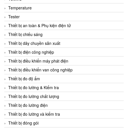
CCS
Temperature
CD Automation
Tester
CEAG Sicherheitst
Thiết bị an toàn & Phụ kiện điện tử
CEIA Vietnam
Thiết bị chiếu sáng
Celduc Vietnam
Thiết bị dây chuyền sản xuất
Cemb
Thiết bị điện công nghiệp
Centec GmbH
Thiết bị điều khiển máy phát điện
CEQUBE
Thiết bị điều khiển van công nghiệp
CHAUVIN ARNOUX
Thiết bị đo độ ẩm
Checkline
Thiết bị đo lường & Kiểm tra
Chino
Thiết bị đo lường chất lượng
Chiyoda Seiki
Thiết bị đo lường điện
Chiyoda-Tsusho
Thiết bị đo lường và kiểm tra
Chongqing Huaneng
Thiết bị đóng gói