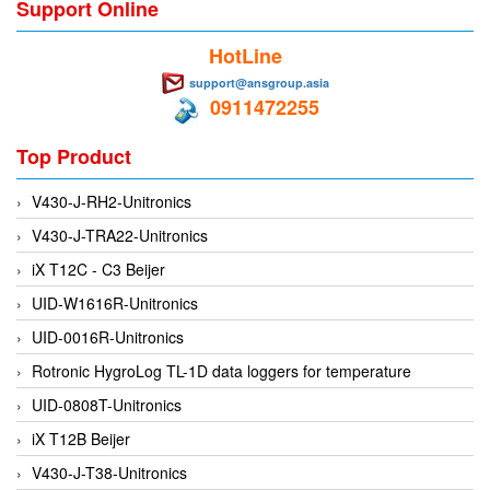
Support Online
EMC PARTNER
HotLine
EMCSOSIN
support@ansgroup.asia
Emerson/Vertiv
0911472255
EMG
Top Product
Emotron
ENCEL Vietnam
V430-J-RH2-Unitronics
Endress+Hauser
V430-J-TRA22-Unitronics
Enensys Vietnam
iX T12C - C3 Beijer
Enerdoor
UID-W1616R-Unitronics
Enerpac
UID-0016R-Unitronics
ENERSYS
Rotronic HygroLog TL-1D data loggers for temperature
Enolgas
UID-0808T-Unitronics
Envada
iX T12B Beijer
Environmental Compliance Products
V430-J-T38-Unitronics