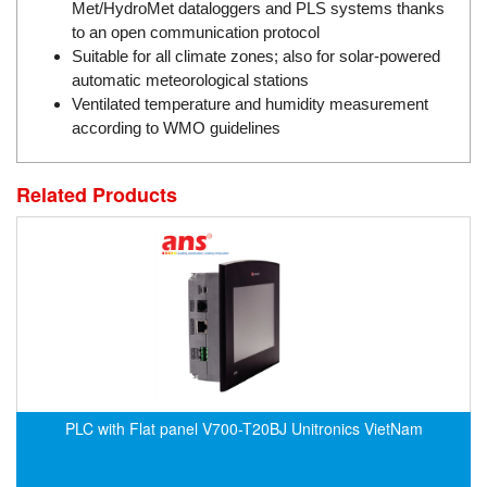
DSTI
Met/HydroMet dataloggers and PLS systems thanks
to an open communication protocol
DUCATI
Suitable for all climate zones; also for solar-powered
Duclean
automatic meteorological stations
Dukin Besko
Ventilated temperature and humidity measurement
according to WMO guidelines
Dunkermotoren
Durag
Related Products
Dwyer
DYH
Dynisco
E+E ELEKTRONIK
E+H
E2S
Earthtech
PLC with Flat panel V700-T20BJ Unitronics VietNam
Eaton
EBMPAPST