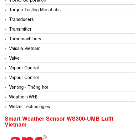
Conch
Torque Testing MesaLabs
Conductix/ WAMPFLER
Transducers
Contrec
Transmitter
Contrinex
Turbomachinery
Control Solution Minesota
Vaisala Vietnam
Copeland
Valve
Cortem
Vapour Control
Cosa Xentaur
Vapour Control
Cosil
Venting - Thông hơi
Coulton
Weather (WH)
Crouzet
Wetzel Technologies
Crowcon
Smart Weather Sensor WS300-UMB Lufft
Vietnam
Crutec Dust Zero Vietnam
Crydom