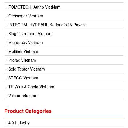
FOMOTECH_Autho VietNam
Greisinger Vietnam
INTEGRAL HYDRAULIK/ Bondioli & Pavesi
King instrument Vietnam
Micropack Vietnam
Multitek Vietnam
Profac Vietnam
Solo Tester Vietnam
STEGO Vietnam
TE Wire & Cable Vietnam
Valcom Vietnam
Woodward Vietnam
Product Categories
3CTEST Vietnam
4B VietNam Vietnam
4.0 Industry