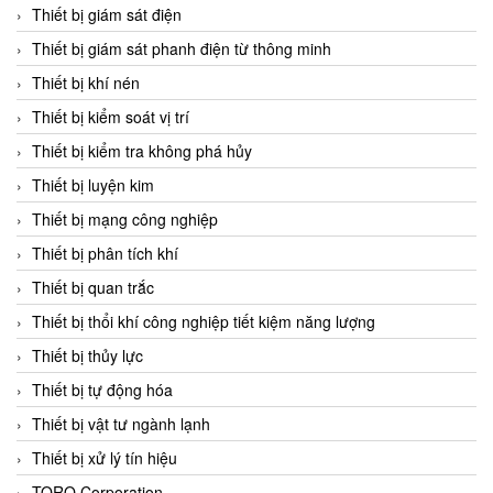
Chromalox
Thiết bị giám sát điện
ChuanYi
Thiết bị giám sát phanh điện từ thông minh
CIC
Thiết bị khí nén
Clage
Thiết bị kiểm soát vị trí
Clake Fololo
Thiết bị kiểm tra không phá hủy
Clark Cooper
Thiết bị luyện kim
CMC Ventilazione
Thiết bị mạng công nghiệp
Coax Valves Inc
Thiết bị phân tích khí
Codel
Thiết bị quan trắc
Cofimco
Thiết bị thổi khí công nghiệp tiết kiệm năng lượng
Coltraco
Thiết bị thủy lực
Comat Releco
Thiết bị tự động hóa
Comax
Thiết bị vật tư ngành lạnh
COMETECH VietNam
Thiết bị xử lý tín hiệu
COMFILE Technology
TORQ Corporation