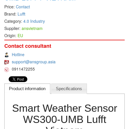
Price:
Contact
DEIF
Brand:
Lufft
Delmhorst VietNam
Category:
4.0 Industry
DELTA
Supplier:
ansvietnam
Origin:
EU
Delta Ohm
Delta sensor
Contact consultant
Delta-mobrey
Hotline
support@ansgroup.asia
DEMA Engineering/ Foam- IT
0911472255
DESAX
DET-TRONICS
Product information
Specifications
Deublin
Diakont
Smart Weather Sensor
Dias Infrared
DINA Elektronik
WS300-UMB Lufft
Dinel