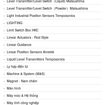
Auma
Level Transmitter/Level Switch（Liquid) Matsushima
Autec
Level Transmitter/Level Switch（Powder）Matsushima
Auto Flow
Light Industrial Position Sensors Temposonics
Automatic valve
LIGHTING
Aventics
Limit Switch Box HKC
Avproglobal
Linear Actuators - Rod Style
Axiomtek
Linear Guidance
AZBIL
Linear Position Sensors Ametek
B&C Electronics
Liquid Level Transmitters Temposonics
B&R
Ly hợp điện từ
Babcok wilcox
Machine & System (M&S)
Baelz Automatic Vietnam
Magnet - Nam châm
Bahr Modultechnik Vietnam
Màn hình
Balluff
Máy móc & Hệ thống
BamBo Vietnam
Máy tính công nghiệp