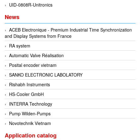
EPC
UID-0808R-Unitronics
EPE Process Filters & Accumulators
News
Epro/Emerson
ACEB Electronique - Premium Industrial Time Synchronization
ERE WIRELESS
and Display Systems from France
Erhardt-Leimer
RA system
Erhardt-Leimer
Automatic Valve Réalisation
Erhardt-leimer
Posital encoder vietnam
ERICHSEN
SANKO ELECTRONIC LABOLATORY
Erinda/Delta
Rishabh Instruments
ESA Automation Vietnam
HS-Cooler GmbH
Esa Pyronics
INTERRA Technology
Euchner
Pump Wilden-Pumps
EUCHNER GmbH + Co. KG VietNam
Novotechnik Vietnam
Eurotherm Vietnam
Application catalog
Eurovent