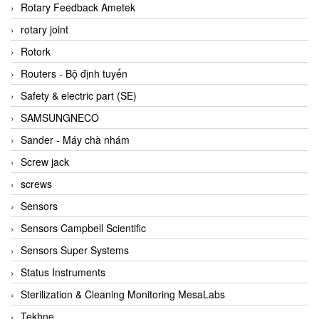
BRAUN Vietnam
Rotary Feedback Ametek
Brinkmann Pumpen
rotary joint
BRONKHORST
Rotork
Brook Instrument
Routers - Bộ định tuyến
Brooks Instrument Vietnam
Safety & electric part (SE)
Buhler
SAMSUNGNECO
BURLING INSTRUMENTS
Sander - Máy chà nhám
Burster
Screw jack
BUSCHJOST
screws
Calectro
Sensors
Campbell Scientific
Sensors Campbell Scientific
Canneed Vietnam
Sensors Super Systems
Cantoni
Status Instruments
CAPS
Sterilization & Cleaning Monitoring MesaLabs
CAREL Parts
Tekhne