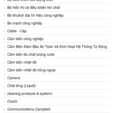
Agate Vietnam
Bộ hiển thị và điều khiển khí chất
AGR International Vietnam
Bộ khuếch đại tín hiệu công nghiệp
Aichi Tokei Denki Vietnam
Bo mạch công nghiệp
Aii Vietnam
Cable - Cáp
AIKOH
Cảm biến công nghiệp
AINUO Vietnam
Cảm Biến Đảm Bảo An Toàn Và Kích Hoạt Hệ Thống Tự Động
AIR MAJOR
Cảm biến đo chất lượng nước
Aira Euro Automation
Cảm biến nhiệt độ
Airtac Vietnam
Cảm biến nhiệt độ hồng ngoại
Airtec Vietnam
Camera
AI-Tek Vietnam
Chất lỏng (Liquid)
Akerstroms Viet Nam
cleaning products & systerm
AKO Armaturen & Separationstechnik
Clutch
AKO Armaturen & Separationstechnik Vietnam
Communications Campbell