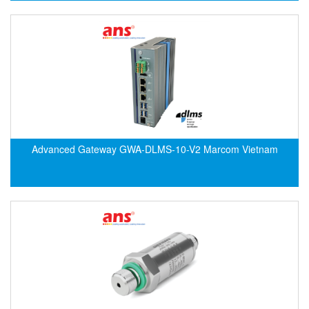
ECKERLE
Ecom-EX
ECONEX
Edward
EES
EGE Elektronik
Eilersen Vietnam
Advanced Gateway GWA-DLMS-10-V2 Marcom Vietnam
Ekstrom-Carlson
Elands Cable Vietnam
Elap Vietnam
Electro Adda
Electro Industries
Electronic Design System S.R.L Vietnam
Electronics Inc. Viet Nam