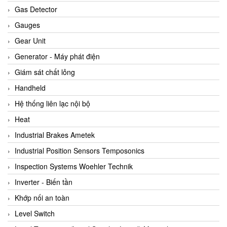
ARCA Regler
Gas Detector
Arcos Hydraulik
Gauges
Ardetem-Sfere-Vietnam
Gear Unit
Argal
Generator - Máy phát điện
AS ENERGI
Giám sát chất lỏng
ASCO CO2
Handheld
Asker
Hệ thống liên lạc nội bộ
AT2E
Heat
ATC Pneumatic
Industrial Brakes Ametek
ATEX System
Industrial Position Sensors Temposonics
ATI - IA
Inspection Systems Woehler Technik
ATI (Analytical Technology Inc)
Inverter - Biến tần
Atos
Khớp nối an toàn
Atrax
Level Switch