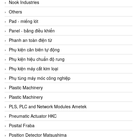
Beijer
Nook Industries
Beinlich-pumps
Others
Beka
Pad - miếng lót
BEKO
Panel - bảng điều khiển
Belimo
Phanh an toàn điện từ
Benetech Vietnam
Phụ kiện căn biên tự động
Bently Nevada
Phụ kiện hiệu chuẩn độ rung
Bentone Vietnam
Phụ kiện máy cắt kim loại
Bernstein Vietnam
Phụ tùng máy móc công nghiệp
Berthold
Plastic Machinery
Bestech
Plastic Machinery
Bestech
PLS, PLC and Network Modules Ametek
BETA
Pneumatic Actuator HKC
Bifold
Posital Fraba
Bihl+wiedemann
Position Detector Matsushima