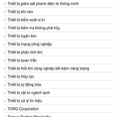
Chromalox
Thiết bị giám sát phanh điện từ thông minh
ChuanYi
Thiết bị khí nén
CIC
Thiết bị kiểm soát vị trí
Clage
Thiết bị kiểm tra không phá hủy
Clake Fololo
Thiết bị luyện kim
Clark Cooper
Thiết bị mạng công nghiệp
CMC Ventilazione
Thiết bị phân tích khí
Coax Valves Inc
Thiết bị quan trắc
Codel
Thiết bị thổi khí công nghiệp tiết kiệm năng lượng
Cofimco
Thiết bị thủy lực
Coltraco
Thiết bị tự động hóa
Comat Releco
Thiết bị vật tư ngành lạnh
Comax
Thiết bị xử lý tín hiệu
COMETECH VietNam
TORQ Corporation
COMFILE Technology
Torque Testing MesaLabs