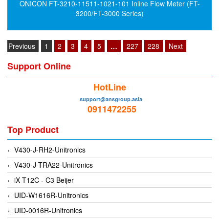
ONICON FT-3210-11511-1021-101 Inline Flow Meter (FT-
EMC PARTNER
3200/FT-3000 Series)
EMCSOSIN
Emerson/Vertiv
Previous
1
2
3
4
5
…
227
228
Next
EMG
Support Online
Emotron
HotLine
ENCEL Vietnam
support@ansgroup.asia
Endress+Hauser
0911472255
Enensys Vietnam
Top Product
Enerdoor
Enerpac
V430-J-RH2-Unitronics
ENERSYS
V430-J-TRA22-Unitronics
Enolgas
iX T12C - C3 Beijer
Envada
UID-W1616R-Unitronics
Environmental Compliance Products
UID-0016R-Unitronics