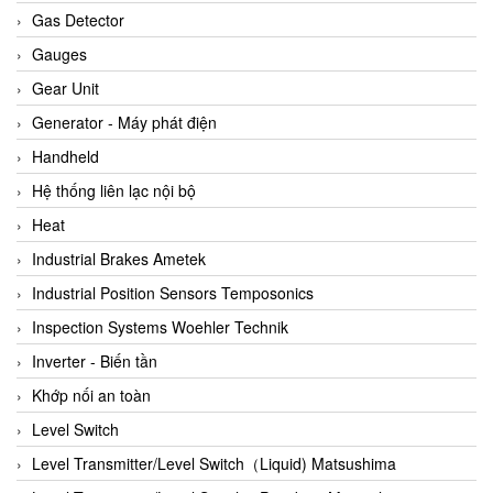
ARCA Regler
Gas Detector
Arcos Hydraulik
Gauges
Ardetem-Sfere-Vietnam
Gear Unit
Argal
Generator - Máy phát điện
AS ENERGI
Handheld
ASCO CO2
Hệ thống liên lạc nội bộ
Asker
Heat
AT2E
Industrial Brakes Ametek
ATC Pneumatic
Industrial Position Sensors Temposonics
ATEX System
Inspection Systems Woehler Technik
ATI - IA
Inverter - Biến tần
ATI (Analytical Technology Inc)
Khớp nối an toàn
Atos
Level Switch
Atrax
Level Transmitter/Level Switch（Liquid) Matsushima