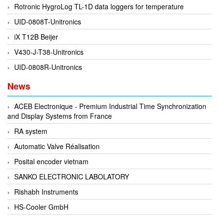
EPC
Rotronic HygroLog TL-1D data loggers for temperature
EPE Process Filters & Accumulators
UID-0808T-Unitronics
Epro/Emerson
iX T12B Beijer
ERE WIRELESS
V430-J-T38-Unitronics
Erhardt-Leimer
UID-0808R-Unitronics
Erhardt-Leimer
News
Erhardt-leimer
ACEB Electronique - Premium Industrial Time Synchronization
ERICHSEN
and Display Systems from France
Erinda/Delta
RA system
ESA Automation Vietnam
Automatic Valve Réalisation
Esa Pyronics
Posital encoder vietnam
Euchner
SANKO ELECTRONIC LABOLATORY
EUCHNER GmbH + Co. KG VietNam
Rishabh Instruments
Eurotherm Vietnam
HS-Cooler GmbH
Eurovent