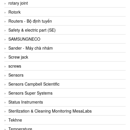
BRAUN Vietnam
rotary joint
Brinkmann Pumpen
Rotork
BRONKHORST
Routers - Bộ định tuyến
Brook Instrument
Safety & electric part (SE)
Brooks Instrument Vietnam
SAMSUNGNECO
Buhler
Sander - Máy chà nhám
BURLING INSTRUMENTS
Screw jack
Burster
screws
BUSCHJOST
Sensors
Calectro
Sensors Campbell Scientific
Campbell Scientific
Sensors Super Systems
Canneed Vietnam
Status Instruments
Cantoni
Sterilization & Cleaning Monitoring MesaLabs
CAPS
Tekhne
CAREL Parts
Temperature