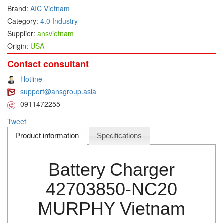
Brand:
AIC Vietnam
DEIF
Category:
4.0 Industry
Delmhorst VietNam
Supplier:
ansvietnam
Origin:
USA
DELTA
Delta Ohm
Contact consultant
Delta sensor
Hotline
support@ansgroup.asia
Delta-mobrey
0911472255
DEMA Engineering/ Foam- IT
Tweet
DESAX
Product information
Specifications
DET-TRONICS
Deublin
Battery Charger
Diakont
42703850-NC20
Dias Infrared
DINA Elektronik
MURPHY Vietnam
Dinel