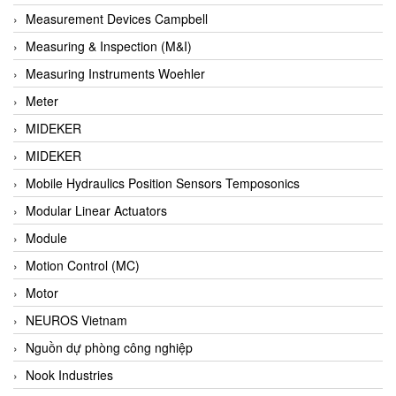
Barel Vietnam
Measurement Devices Campbell
Barksdale
Measuring & Inspection (M&I)
Bartec
Measuring Instruments Woehler
Basco
Meter
Baumer
MIDEKER
Baumuller Vietnam
MIDEKER
Baykee
Mobile Hydraulics Position Sensors Temposonics
BBC Bircher Smart Access
Modular Linear Actuators
BCS ITALY
Module
BEA SENSORS
Motion Control (MC)
Beacon Extender
Motor
Beckhoff
NEUROS Vietnam
Bedook
Nguồn dự phòng công nghiệp
Bei Sensor
Nook Industries