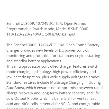
Di-Soric
Di-Soric
Dixon Valve
Sentinel UL300P, 12/24VDC, 10A, Open Frame,
Doctor Led Vietnam
Programmable Switch Mode, Model # SNTL300P
110/120/220/240VAC (50Hz/60Hz) input
DOLD - Autho ANS
Dold Vietnam
The Sentinel 300P, 12/24VDC, 10A Open Frame Battery
Dongdo Tech
Charger provides new levels of DC power control,
monitoring and protection for stationary engine starting
Donghwa Valve
and standby battery applications.
Dongkun
This microprocessor controlled charger features switch
mode charging technology, high power efficiency and
Dosing Pump
low heat dissipation, plus wide supply voltage tolerance.
DR. NEUMANN Peltier-Technik
Standard features include Multistage Charging, including
Driesen Kern
AutoBoost, which ensures no compromise between rapid
charge recovery and long-term battery capacity and life;
Dropsa Vietnam
Low Output Ripple, which is beneficial for vented lead
Druck
acid and NiCd cells, essential for VRLA, and configurable
as a stand-alone DC power supply; Temperature