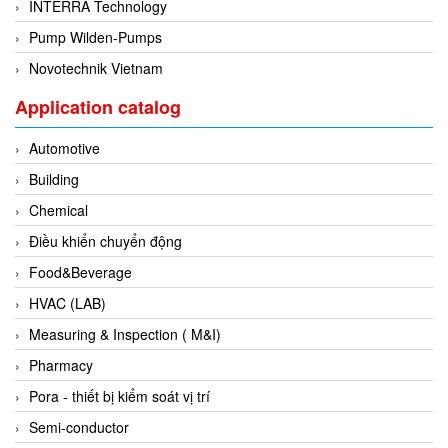
INTERRA Technology
Evoqua
Pump Wilden-Pumps
EXAIR
Novotechnik Vietnam
Exergen
Application catalog
Exide Technologies Vietnam
Automotive
EXOR
Building
FAIRCHILD
Chemical
FANUC
Điều khiển chuyển động
FDM/ F.lli Della Marca Srl
Food&Beverage
FEIN
HVAC (LAB)
Felm
Measuring & Inspection ( M&I)
FESTO
Pharmacy
FHF (EATON Crouse-Hinds)
Pora - thiết bị kiểm soát vị trí
Fife/ Maxcess
Semi-conductor
Fimet