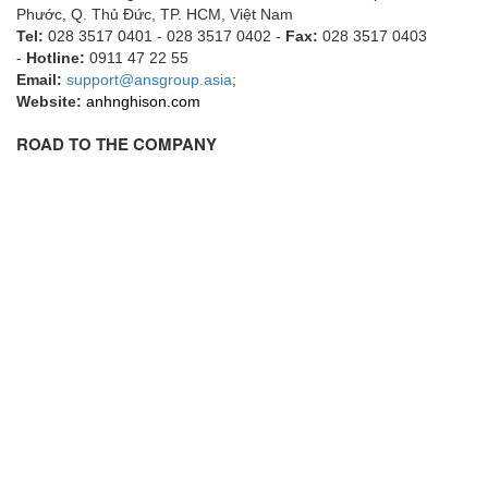
Phước, Q. Thủ Đức, TP. HCM
, Việt Nam
Flowline
Tel:
028 3517 0401 - 028 3517 0402 -
Fax:
028 3517 0403
-
Hotline:
0911 47 22 55
Flow-Mon
Email:
support@ansgroup.asia
;
Flowserve
Website:
anhnghison.com
Fluke Process Instruments Vietnam
ROAD TO THE COMPANY
FMS Vietnam
FOKO / Wintriss
Fomotech Vietnam
Forbes Marshall
FORNEY
Fortex
Fortress
Fossil Power Systems
FPZ
Francia Srl Vietnam