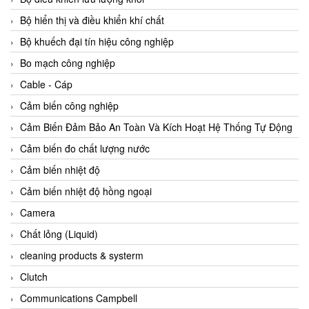
Agate Vietnam
Bộ hiển thị và điều khiển khí chất
AGR International Vietnam
Bộ khuếch đại tín hiệu công nghiệp
Aichi Tokei Denki Vietnam
Bo mạch công nghiệp
Aii Vietnam
Cable - Cáp
AIKOH
Cảm biến công nghiệp
AINUO Vietnam
Cảm Biến Đảm Bảo An Toàn Và Kích Hoạt Hệ Thống Tự Động
AIR MAJOR
Cảm biến đo chất lượng nước
Aira Euro Automation
Cảm biến nhiệt độ
Airtac Vietnam
Cảm biến nhiệt độ hồng ngoại
Airtec Vietnam
Camera
AI-Tek Vietnam
Chất lỏng (Liquid)
Akerstroms Viet Nam
cleaning products & systerm
AKO Armaturen & Separationstechnik
Clutch
AKO Armaturen & Separationstechnik Vietnam
Communications Campbell