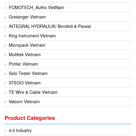
FOMOTECH_Autho VietNam
Greisinger Vietnam
INTEGRAL HYDRAULIK/ Bondioli & Pavesi
King instrument Vietnam
Micropack Vietnam
Multitek Vietnam
Profac Vietnam
Solo Tester Vietnam
STEGO Vietnam
TE Wire & Cable Vietnam
Valcom Vietnam
Woodward Vietnam
Product Categories
3CTEST Vietnam
4B VietNam Vietnam
4.0 Industry