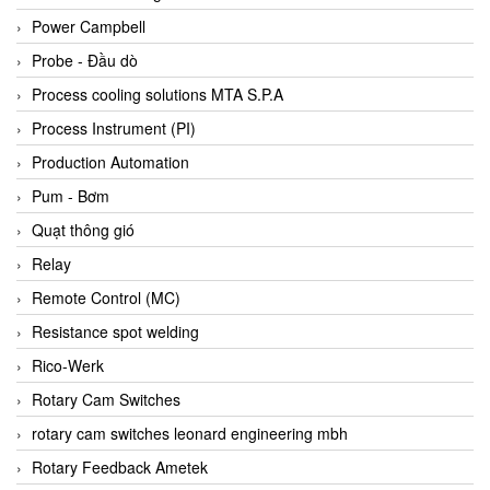
Bihl+wiedemann
Power Campbell
Bilz
Probe - Đầu dò
Binder Connector
Process cooling solutions MTA S.P.A
Biotech
Process Instrument (PI)
BirdX Vietnam
Production Automation
BK Vibro
Pum - Bơm
Black Box
Quạt thông gió
BlackBox Vietnam
Relay
BLAGDON PUMP
Remote Control (MC)
Bloom Engineering
Resistance spot welding
Boneng
Rico-Werk
Bopp & Reuther Messtechnik
Rotary Cam Switches
Bosch
rotary cam switches leonard engineering mbh
Boydcorp
Rotary Feedback Ametek