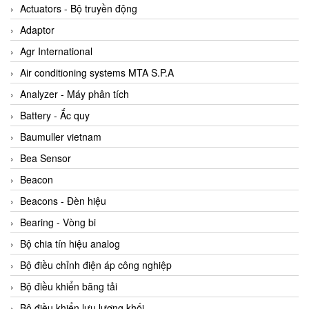
ABB Vietnam
Actuators - Bộ truyền động
AC Infinity Vietnam
Adaptor
AC&E Telecommunications
Agr International
AC&T Vietnam
Air conditioning systems MTA S.P.A
Accepta Vietnam
Analyzer - Máy phân tích
ACCUMAC Vietnam
Battery - Ắc quy
AccuWeb Vietnam
Baumuller vietnam
Acey
Bea Sensor
ACOEM Vietnam
Beacon
ADCA Vietnam
Beacons - Đèn hiệu
ADFweb Vietnam
Bearing - Vòng bi
Adler Vietnam
Bộ chia tín hiệu analog
Ados Vietnam
Bộ điều chỉnh điện áp công nghiệp
Advanced Energy Vietnam
Bộ điều khiển băng tải
Advantech Vietnam
Bộ điều khiển lưu lượng khối