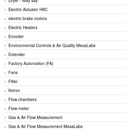
Dryer - Máy sấy
Anritsu
Electric Actuator HKC
ANTEC S.A
electric brake motors
Antico pumps
Electric Heaters
Anybus/ HMS
Encoder
AOBEN
Environmental Controls & Air Quality MesaLabs
Apex Dynamics Vietnam
Extender
Apex Dynamics Vietnam
Factory Automation (FA)
Apiste
Fans
APLISENS VietNam
Filter
Apollo Fire
flotron
Appleton
Flow chambers
AQ Matic
Flow meter
Aqualabo Vietnam
Gas & Air Flow Measurement
Aquametro
Gas & Air Flow Measurement MesaLabs