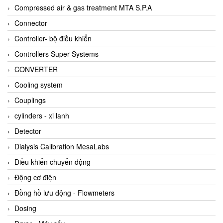
AKUSENSE
Compressed air & gas treatment MTA S.P.A
ALA OFFICINE SPA
Connector
Albrecht-Automatik Viet Nam
Controller- bộ điều khiển
Allen Bradley Vietnam
Controllers Super Systems
Alpha Moisture Vietnam
CONVERTER
Alpha-Achem Vietnam
Cooling system
Alphino
Couplings
ALRE-IT Vietnam
cylinders - xi lanh
Altech
Detector
Amarillo Gear
Dialysis Calibration MesaLabs
Ametek
Điều khiển chuyển động
AMPTRON Vietnam
Động cơ điện
AND Vietnam
Đồng hồ lưu động - Flowmeters
ANDERSON-NEGELE
Dosing
ANDILOG Technologies Vietnam