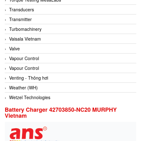
Conch
Transducers
Conductix/ WAMPFLER
Transmitter
Contrec
Turbomachinery
Contrinex
Vaisala Vietnam
Control Solution Minesota
Valve
Copeland
Vapour Control
Cortem
Vapour Control
Cosa Xentaur
Venting - Thông hơi
Cosil
Weather (WH)
Coulton
Wetzel Technologies
Crouzet
Battery Charger 42703850-NC20 MURPHY
Vietnam
Crowcon
Crutec Dust Zero Vietnam
Crydom