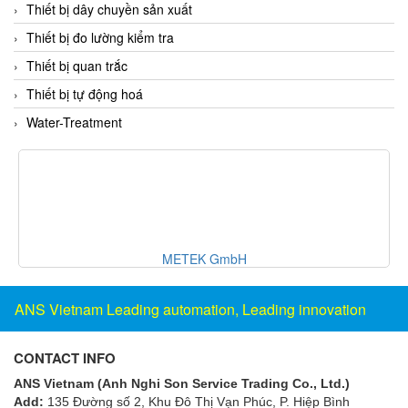
Thiết bị dây chuyền sản xuất
Fine Suntronix
Thiết bị đo lường kiểm tra
FineTek
Thiết bị quan trắc
Finna Sensors Vietnam
Thiết bị tự động hoá
Fireye
Water-Treatment
Fischer
Fisher
FISO Vietnam
FLENDER
Flexaust
Inline Industries
Flexim
FLIR
ANS Vietnam Leading automation, Leading innovation
FLOMAG
flotron
CONTACT INFO
Flow Force/ Super Green Power-Tech
ANS Vietnam (Anh Nghi Son Service Trading Co., Ltd.)
Add:
135 Đường số 2, Khu Đô Thị Vạn Phúc, P. Hiệp Bình
Floweserve/PMV