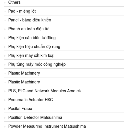
Beijer
Others
Beinlich-pumps
Pad - miếng lót
Beka
Panel - bảng điều khiển
BEKO
Phanh an toàn điện từ
Belimo
Phụ kiện căn biên tự động
Benetech Vietnam
Phụ kiện hiệu chuẩn độ rung
Bently Nevada
Phụ kiện máy cắt kim loại
Bentone Vietnam
Phụ tùng máy móc công nghiệp
Bernstein Vietnam
Plastic Machinery
Berthold
Plastic Machinery
Bestech
PLS, PLC and Network Modules Ametek
Bestech
Pneumatic Actuator HKC
BETA
Posital Fraba
Bifold
Position Detector Matsushima
Bihl+wiedemann
Powder Measuring Instrument Matsushima