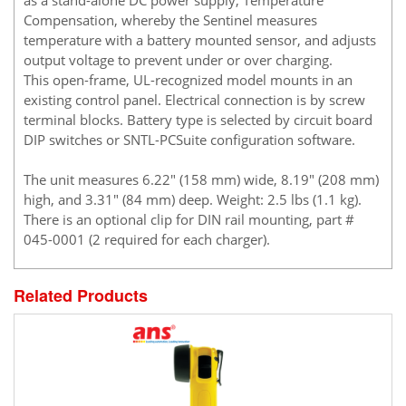
DSTI
Compensation, whereby the Sentinel measures
DUCATI
temperature with a battery mounted sensor, and adjusts
Duclean
output voltage to prevent under or over charging.
This open-frame, UL-recognized model mounts in an
Dukin Besko
existing control panel. Electrical connection is by screw
Dunkermotoren
terminal blocks. Battery type is selected by circuit board
DIP switches or SNTL-PCSuite configuration software.
Durag
Dwyer
The unit measures 6.22" (158 mm) wide, 8.19" (208 mm)
DYH
high, and 3.31" (84 mm) deep. Weight: 2.5 lbs (1.1 kg).
There is an optional clip for DIN rail mounting, part #
Dynisco
045-0001 (2 required for each charger).
E+E ELEKTRONIK
E+H
Related Products
E2S
Earthtech
Eaton
EBMPAPST