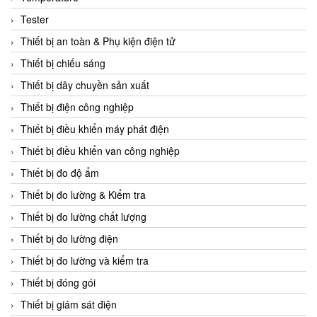
CCS
Tester
CD Automation
Thiết bị an toàn & Phụ kiện điện tử
CEAG Sicherheitst
Thiết bị chiếu sáng
CEIA Vietnam
Thiết bị dây chuyền sản xuất
Celduc Vietnam
Thiết bị điện công nghiệp
Cemb
Thiết bị điều khiển máy phát điện
Centec GmbH
Thiết bị điều khiển van công nghiệp
CEQUBE
Thiết bị đo độ ẩm
CHAUVIN ARNOUX
Thiết bị đo lường & Kiểm tra
Checkline
Thiết bị đo lường chất lượng
Chino
Thiết bị đo lường điện
Chiyoda Seiki
Thiết bị đo lường và kiểm tra
Chiyoda-Tsusho
Thiết bị đóng gói
Chongqing Huaneng
Thiết bị giám sát điện