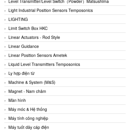
Auma
Level Transmitter/Level Switch（Powder）Matsushima
Autec
Light Industrial Position Sensors Temposonics
Auto Flow
LIGHTING
Automatic valve
Limit Switch Box HKC
Aventics
Linear Actuators - Rod Style
Avproglobal
Linear Guidance
Axiomtek
Linear Position Sensors Ametek
AZBIL
Liquid Level Transmitters Temposonics
B&C Electronics
Ly hợp điện từ
B&R
Machine & System (M&S)
Babcok wilcox
Magnet - Nam châm
Baelz Automatic Vietnam
Màn hình
Bahr Modultechnik Vietnam
Máy móc & Hệ thống
Balluff
Máy tính công nghiệp
BamBo Vietnam
Máy tuốt dây cáp điện