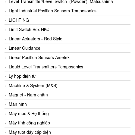
Auma
Level Transmitter/Level Switch（Powder）Matsushima
Autec
Light Industrial Position Sensors Temposonics
Auto Flow
LIGHTING
Automatic valve
Limit Switch Box HKC
Aventics
Linear Actuators - Rod Style
Avproglobal
Linear Guidance
Axiomtek
Linear Position Sensors Ametek
AZBIL
Liquid Level Transmitters Temposonics
B&C Electronics
Ly hợp điện từ
B&R
Machine & System (M&S)
Babcok wilcox
Magnet - Nam châm
Baelz Automatic Vietnam
Màn hình
Bahr Modultechnik Vietnam
Máy móc & Hệ thống
Balluff
Máy tính công nghiệp
BamBo Vietnam
Máy tuốt dây cáp điện