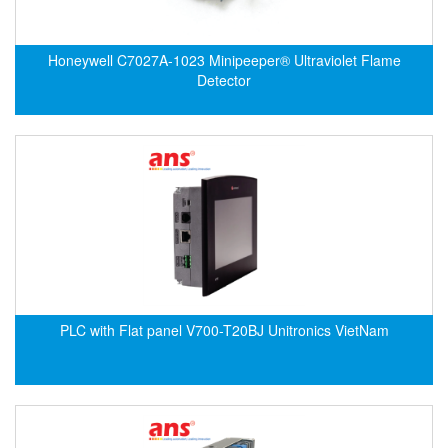
ECKERLE
Ecom-EX
Honeywell C7027A-1023 Minipeeper® Ultraviolet Flame
Detector
ECONEX
Edward
EES
EGE Elektronik
Eilersen Vietnam
Ekstrom-Carlson
Elands Cable Vietnam
Elap Vietnam
Electro Adda
PLC with Flat panel V700-T20BJ Unitronics VietNam
Electro Industries
Electronic Design System S.R.L Vietnam
Electronics Inc. Viet Nam