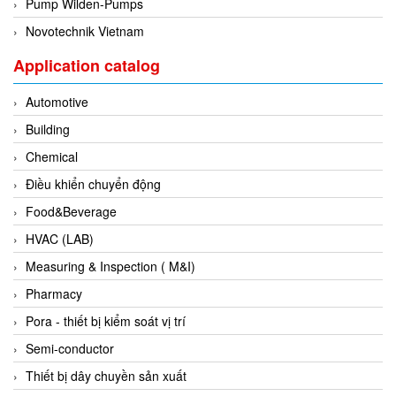
Pump Wilden-Pumps
Evoqua
Novotechnik Vietnam
EXAIR
Application catalog
Exergen
Automotive
Exide Technologies Vietnam
Building
EXOR
Chemical
FAIRCHILD
Điều khiển chuyển động
FANUC
Food&Beverage
FDM/ F.lli Della Marca Srl
HVAC (LAB)
FEIN
Measuring & Inspection ( M&I)
Felm
Pharmacy
FESTO
Pora - thiết bị kiểm soát vị trí
FHF (EATON Crouse-Hinds)
Semi-conductor
Fife/ Maxcess
Thiết bị dây chuyền sản xuất
Fimet