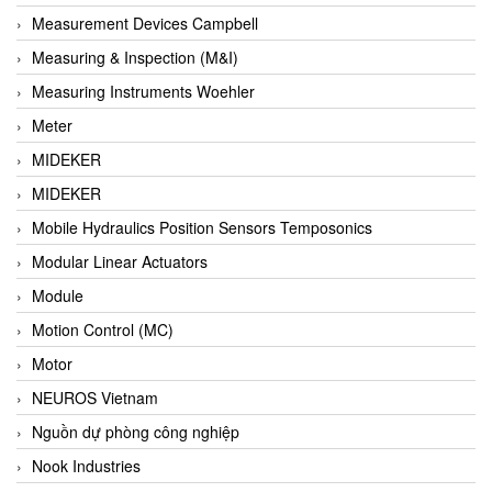
Barel Vietnam
Measurement Devices Campbell
Barksdale
Measuring & Inspection (M&I)
Bartec
Measuring Instruments Woehler
Basco
Meter
Baumer
MIDEKER
Baumuller Vietnam
MIDEKER
Baykee
Mobile Hydraulics Position Sensors Temposonics
BBC Bircher Smart Access
Modular Linear Actuators
BCS ITALY
Module
BEA SENSORS
Motion Control (MC)
Beacon Extender
Motor
Beckhoff
NEUROS Vietnam
Bedook
Nguồn dự phòng công nghiệp
Bei Sensor
Nook Industries