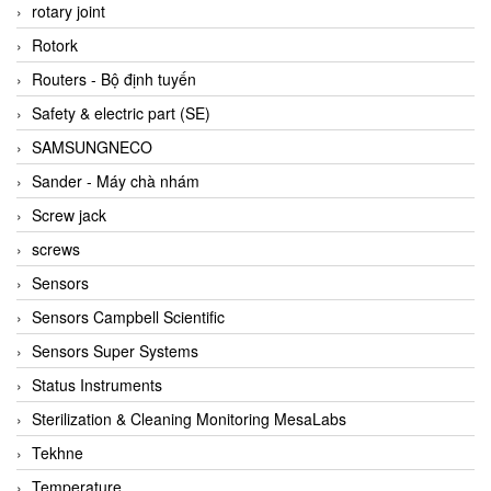
BRAUN Vietnam
rotary joint
Brinkmann Pumpen
Rotork
BRONKHORST
Routers - Bộ định tuyến
Brook Instrument
Safety & electric part (SE)
Brooks Instrument Vietnam
SAMSUNGNECO
Buhler
Sander - Máy chà nhám
BURLING INSTRUMENTS
Screw jack
Burster
screws
BUSCHJOST
Sensors
Calectro
Sensors Campbell Scientific
Campbell Scientific
Sensors Super Systems
Canneed Vietnam
Status Instruments
Cantoni
Sterilization & Cleaning Monitoring MesaLabs
CAPS
Tekhne
CAREL Parts
Temperature