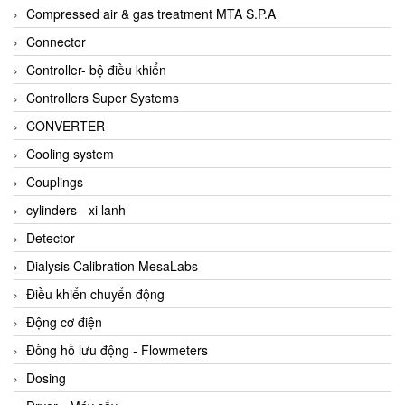
AKUSENSE
Compressed air & gas treatment MTA S.P.A
ALA OFFICINE SPA
Connector
Albrecht-Automatik Viet Nam
Controller- bộ điều khiển
Allen Bradley Vietnam
Controllers Super Systems
Alpha Moisture Vietnam
CONVERTER
Alpha-Achem Vietnam
Cooling system
Alphino
Couplings
ALRE-IT Vietnam
cylinders - xi lanh
Altech
Detector
Amarillo Gear
Dialysis Calibration MesaLabs
Ametek
Điều khiển chuyển động
AMPTRON Vietnam
Động cơ điện
AND Vietnam
Đồng hồ lưu động - Flowmeters
ANDERSON-NEGELE
Dosing
ANDILOG Technologies Vietnam