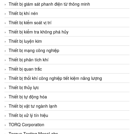
Chromalox
Thiết bị giám sát phanh điện từ thông minh
ChuanYi
Thiết bị khí nén
CIC
Thiết bị kiểm soát vị trí
Clage
Thiết bị kiểm tra không phá hủy
Clake Fololo
Thiết bị luyện kim
Clark Cooper
Thiết bị mạng công nghiệp
CMC Ventilazione
Thiết bị phân tích khí
Coax Valves Inc
Thiết bị quan trắc
Codel
Thiết bị thổi khí công nghiệp tiết kiệm năng lượng
Cofimco
Thiết bị thủy lực
Coltraco
Thiết bị tự động hóa
Comat Releco
Thiết bị vật tư ngành lạnh
Comax
Thiết bị xử lý tín hiệu
COMETECH VietNam
TORQ Corporation
COMFILE Technology
Torque Testing MesaLabs