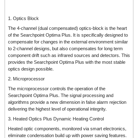
Di-Soric
Di-Soric
1. Optics Block
Dixon Valve
The 4-channel (dual compensated) optics-block is the heart
Doctor Led Vietnam
of the Searchpoint Optima Plus. It is specifically designed to
compensate for changes in the external environment similar
DOLD - Autho ANS
to 2-channel designs, but also compensates for long term
Dold Vietnam
component drift such as infrared sources and detectors. This
Dongdo Tech
provides the Searchpoint Optima Plus with the most stable
optics design possible.
Donghwa Valve
2. Microprocessor
Dongkun
The microprocessor controls the operation of the
Dosing Pump
Searchpoint Optima Plus. The signal processing and
DR. NEUMANN Peltier-Technik
algorithms provide a new dimension in false alarm rejection
delivering the highest level of operational integrity.
Driesen Kern
3. Heated Optics Plus Dynamic Heating Control
Dropsa Vietnam
Heated optic components, monitored via smart electronics,
Druck
eliminate condensation build up with power saving features.