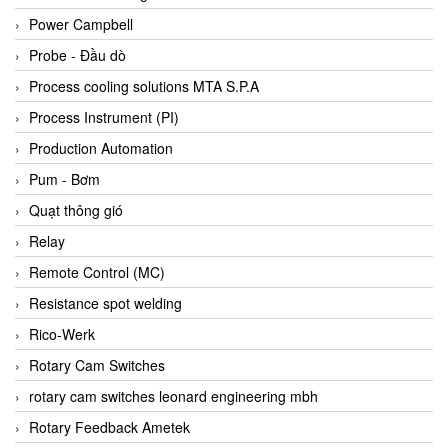
Bihl+wiedemann
Power Campbell
Bilz
Probe - Đầu dò
Binder Connector
Process cooling solutions MTA S.P.A
Biotech
Process Instrument (PI)
BirdX Vietnam
Production Automation
BK Vibro
Pum - Bơm
Black Box
Quạt thông gió
BlackBox Vietnam
Relay
BLAGDON PUMP
Remote Control (MC)
Bloom Engineering
Resistance spot welding
Boneng
Rico-Werk
Bopp & Reuther Messtechnik
Rotary Cam Switches
Bosch
rotary cam switches leonard engineering mbh
Boydcorp
Rotary Feedback Ametek