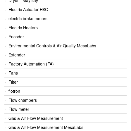
Dryer - Máy sấy
Anritsu
Electric Actuator HKC
ANTEC S.A
electric brake motors
Antico pumps
Electric Heaters
Anybus/ HMS
Encoder
AOBEN
Environmental Controls & Air Quality MesaLabs
Apex Dynamics Vietnam
Extender
Apex Dynamics Vietnam
Factory Automation (FA)
Apiste
Fans
APLISENS VietNam
Filter
Apollo Fire
flotron
Appleton
Flow chambers
AQ Matic
Flow meter
Aqualabo Vietnam
Gas & Air Flow Measurement
Aquametro
Gas & Air Flow Measurement MesaLabs