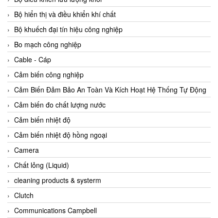
Agate Vietnam
Bộ hiển thị và điều khiển khí chất
AGR International Vietnam
Bộ khuếch đại tín hiệu công nghiệp
Aichi Tokei Denki Vietnam
Bo mạch công nghiệp
Aii Vietnam
Cable - Cáp
AIKOH
Cảm biến công nghiệp
AINUO Vietnam
Cảm Biến Đảm Bảo An Toàn Và Kích Hoạt Hệ Thống Tự Động
AIR MAJOR
Cảm biến đo chất lượng nước
Aira Euro Automation
Cảm biến nhiệt độ
Airtac Vietnam
Cảm biến nhiệt độ hồng ngoại
Airtec Vietnam
Camera
AI-Tek Vietnam
Chất lỏng (Liquid)
Akerstroms Viet Nam
cleaning products & systerm
AKO Armaturen & Separationstechnik
Clutch
AKO Armaturen & Separationstechnik Vietnam
Communications Campbell