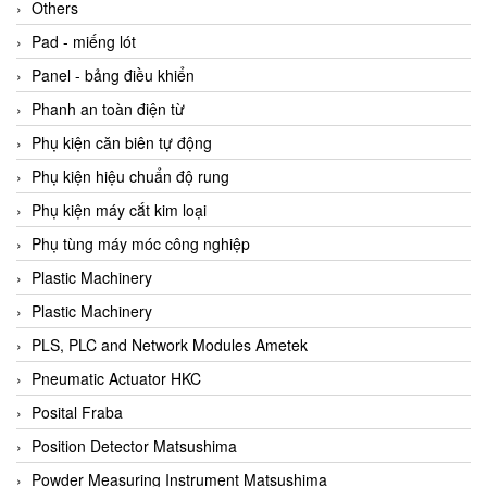
Beijer
Others
Beinlich-pumps
Pad - miếng lót
Beka
Panel - bảng điều khiển
BEKO
Phanh an toàn điện từ
Belimo
Phụ kiện căn biên tự động
Benetech Vietnam
Phụ kiện hiệu chuẩn độ rung
Bently Nevada
Phụ kiện máy cắt kim loại
Bentone Vietnam
Phụ tùng máy móc công nghiệp
Bernstein Vietnam
Plastic Machinery
Berthold
Plastic Machinery
Bestech
PLS, PLC and Network Modules Ametek
Bestech
Pneumatic Actuator HKC
BETA
Posital Fraba
Bifold
Position Detector Matsushima
Bihl+wiedemann
Powder Measuring Instrument Matsushima