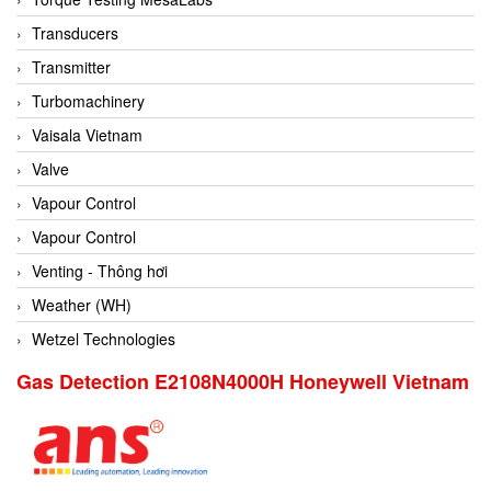
Conch
Transducers
Conductix/ WAMPFLER
Transmitter
Contrec
Turbomachinery
Contrinex
Vaisala Vietnam
Control Solution Minesota
Valve
Copeland
Vapour Control
Cortem
Vapour Control
Cosa Xentaur
Venting - Thông hơi
Cosil
Weather (WH)
Coulton
Wetzel Technologies
Crouzet
Gas Detection E2108N4000H Honeywell Vietnam
Crowcon
Crutec Dust Zero Vietnam
Crydom