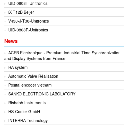
EPC
UID-0808T-Unitronics
EPE Process Filters & Accumulators
iX T12B Beijer
Epro/Emerson
V430-J-T38-Unitronics
ERE WIRELESS
UID-0808R-Unitronics
Erhardt-Leimer
News
Erhardt-Leimer
ACEB Electronique - Premium Industrial Time Synchronization
Erhardt-leimer
and Display Systems from France
ERICHSEN
RA system
Erinda/Delta
Automatic Valve Réalisation
ESA Automation Vietnam
Posital encoder vietnam
Esa Pyronics
SANKO ELECTRONIC LABOLATORY
Euchner
Rishabh Instruments
EUCHNER GmbH + Co. KG VietNam
HS-Cooler GmbH
Eurotherm Vietnam
INTERRA Technology
Eurovent