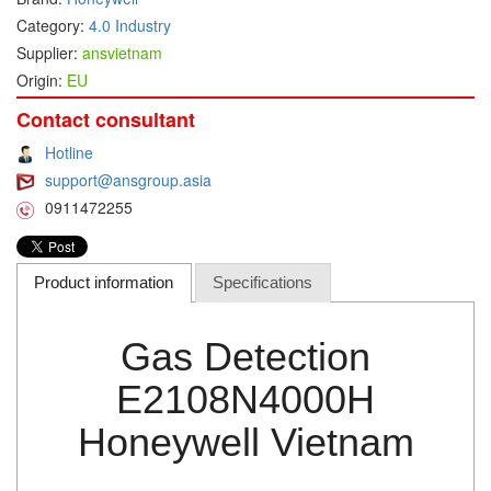
Category:
4.0 Industry
DEIF
Supplier:
ansvietnam
Delmhorst VietNam
Origin:
EU
DELTA
Contact consultant
Delta Ohm
Hotline
Delta sensor
support@ansgroup.asia
Delta-mobrey
0911472255
DEMA Engineering/ Foam- IT
DESAX
Product information
Specifications
DET-TRONICS
Deublin
Gas Detection
Diakont
E2108N4000H
Dias Infrared
Honeywell Vietnam
DINA Elektronik
Dinel