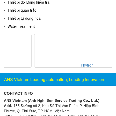
Thiết bị đo lường kiểm tra
Fine Suntronix
Thiết bị quan trắc
FineTek
Thiết bị tự động hoá
Finna Sensors Vietnam
Water-Treatment
Fireye
Fischer
Fisher
FISO Vietnam
FLENDER
Phytron
Flexaust
Flexim
ANS Vietnam Leading automation, Leading innovation
FLIR
FLOMAG
CONTACT INFO
flotron
ANS Vietnam (Anh Nghi Son Service Trading Co., Ltd.)
Add:
135 Đường số 2, Khu Đô Thị Vạn Phúc, P. Hiệp Bình
Flow Force/ Super Green Power-Tech
Phước, Q. Thủ Đức, TP. HCM
, Việt Nam
Floweserve/PMV
Tel:
028 3517 0401 - 028 3517 0402 -
Fax:
028 3517 0403