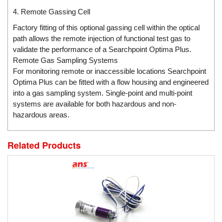
DSTI
4. Remote Gassing Cell
DUCATI
Factory fitting of this optional gassing cell within the optical
Duclean
path allows the remote injection of functional test gas to
Dukin Besko
validate the performance of a Searchpoint Optima Plus.
Remote Gas Sampling Systems
Dunkermotoren
For monitoring remote or inaccessible locations Searchpoint
Durag
Optima Plus can be fitted with a flow housing and engineered
Dwyer
into a gas sampling system. Single-point and multi-point
systems are available for both hazardous and non-
DYH
hazardous areas.
Dynisco
E+E ELEKTRONIK
Related Products
E+H
E2S
Earthtech
Eaton
EBMPAPST