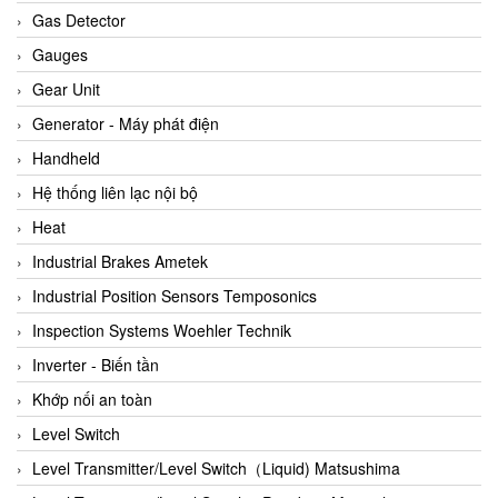
ARCA Regler
Gas Detector
Arcos Hydraulik
Gauges
Ardetem-Sfere-Vietnam
Gear Unit
Argal
Generator - Máy phát điện
AS ENERGI
Handheld
ASCO CO2
Hệ thống liên lạc nội bộ
Asker
Heat
AT2E
Industrial Brakes Ametek
ATC Pneumatic
Industrial Position Sensors Temposonics
ATEX System
Inspection Systems Woehler Technik
ATI - IA
Inverter - Biến tần
ATI (Analytical Technology Inc)
Khớp nối an toàn
Atos
Level Switch
Atrax
Level Transmitter/Level Switch（Liquid) Matsushima