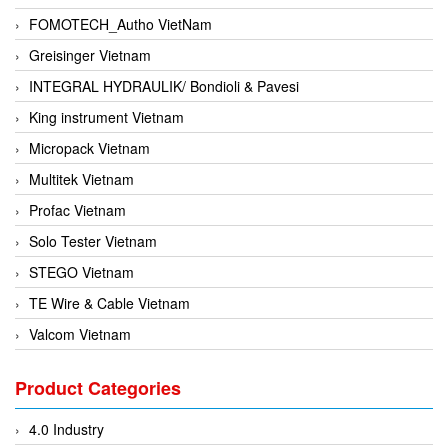
FOMOTECH_Autho VietNam
Greisinger Vietnam
INTEGRAL HYDRAULIK/ Bondioli & Pavesi
King instrument Vietnam
Micropack Vietnam
Multitek Vietnam
Profac Vietnam
Solo Tester Vietnam
STEGO Vietnam
TE Wire & Cable Vietnam
Valcom Vietnam
Woodward Vietnam
Product Categories
3CTEST Vietnam
4B VietNam Vietnam
4.0 Industry