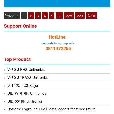
EMC PARTNER
EMCSOSIN
Previous
1
2
3
4
5
…
228
229
Next
Emerson/Vertiv
Support Online
EMG
HotLine
Emotron
support@ansgroup.asia
ENCEL Vietnam
0911472255
Endress+Hauser
Top Product
Enensys Vietnam
Enerdoor
V430-J-RH2-Unitronics
Enerpac
V430-J-TRA22-Unitronics
ENERSYS
iX T12C - C3 Beijer
Enolgas
UID-W1616R-Unitronics
Envada
UID-0016R-Unitronics
Environmental Compliance Products
Rotronic HygroLog TL-1D data loggers for temperature