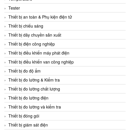
CCS
Tester
CD Automation
Thiết bị an toàn & Phụ kiện điện tử
CEAG Sicherheitst
Thiết bị chiếu sáng
CEIA Vietnam
Thiết bị dây chuyền sản xuất
Celduc Vietnam
Thiết bị điện công nghiệp
Cemb
Thiết bị điều khiển máy phát điện
Centec GmbH
Thiết bị điều khiển van công nghiệp
CEQUBE
Thiết bị đo độ ẩm
CHAUVIN ARNOUX
Thiết bị đo lường & Kiểm tra
Checkline
Thiết bị đo lường chất lượng
Chino
Thiết bị đo lường điện
Chiyoda Seiki
Thiết bị đo lường và kiểm tra
Chiyoda-Tsusho
Thiết bị đóng gói
Chongqing Huaneng
Thiết bị giám sát điện