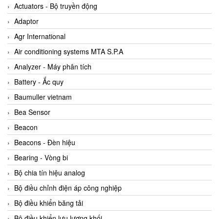
ABB Vietnam
Actuators - Bộ truyền động
AC Infinity Vietnam
Adaptor
AC&E Telecommunications
Agr International
AC&T Vietnam
Air conditioning systems MTA S.P.A
Accepta Vietnam
Analyzer - Máy phân tích
ACCUMAC Vietnam
Battery - Ắc quy
AccuWeb Vietnam
Baumuller vietnam
Acey
Bea Sensor
ACOEM Vietnam
Beacon
ADCA Vietnam
Beacons - Đèn hiệu
ADFweb Vietnam
Bearing - Vòng bi
Adler Vietnam
Bộ chia tín hiệu analog
Ados Vietnam
Bộ điều chỉnh điện áp công nghiệp
Advanced Energy Vietnam
Bộ điều khiển băng tải
Advantech Vietnam
Bộ điều khiển lưu lượng khối