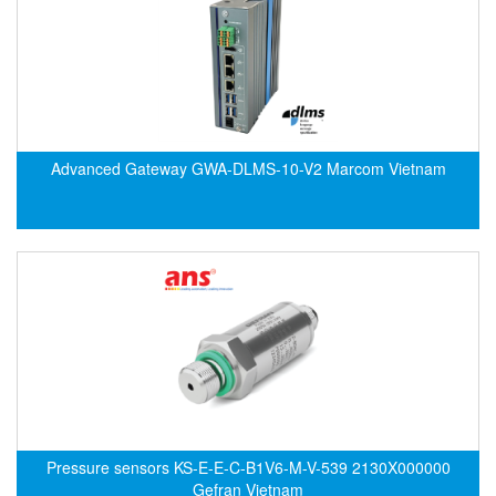
Electro-Sensors Vietnam
Elektrogas Vietnam
Elektrophysik Vietnam
elesa-ganter
ELETTA
Advanced Gateway GWA-DLMS-10-V2 Marcom Vietnam
Elettrotek Kabel
ELGO Electronic
ELIS PLZEŇ
ELMEKO
ELMESS-Thermosystemtechnik
Eltex-Elektrostatik
Eltherm
ELTRA Encoder
ELVEM Vietnam
Pressure sensors KS-E-E-C-B1V6-M-V-539 2130X000000
Emaco
Gefran Vietnam