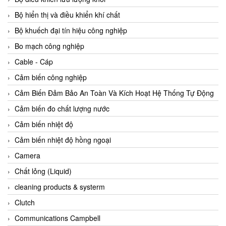
Agate Vietnam
Bộ hiển thị và điều khiển khí chất
AGR International Vietnam
Bộ khuếch đại tín hiệu công nghiệp
Aichi Tokei Denki Vietnam
Bo mạch công nghiệp
Aii Vietnam
Cable - Cáp
AIKOH
Cảm biến công nghiệp
AINUO Vietnam
Cảm Biến Đảm Bảo An Toàn Và Kích Hoạt Hệ Thống Tự Động
AIR MAJOR
Cảm biến đo chất lượng nước
Aira Euro Automation
Cảm biến nhiệt độ
Airtac Vietnam
Cảm biến nhiệt độ hồng ngoại
Airtec Vietnam
Camera
AI-Tek Vietnam
Chất lỏng (Liquid)
Akerstroms Viet Nam
cleaning products & systerm
AKO Armaturen & Separationstechnik
Clutch
AKO Armaturen & Separationstechnik Vietnam
Communications Campbell