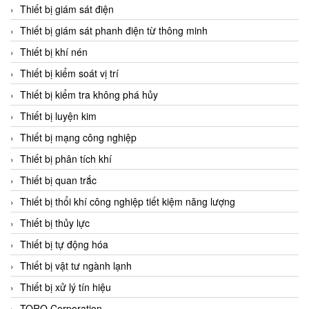
Chromalox
Thiết bị giám sát điện
ChuanYi
Thiết bị giám sát phanh điện từ thông minh
CIC
Thiết bị khí nén
Clage
Thiết bị kiểm soát vị trí
Clake Fololo
Thiết bị kiểm tra không phá hủy
Clark Cooper
Thiết bị luyện kim
CMC Ventilazione
Thiết bị mạng công nghiệp
Coax Valves Inc
Thiết bị phân tích khí
Codel
Thiết bị quan trắc
Cofimco
Thiết bị thổi khí công nghiệp tiết kiệm năng lượng
Coltraco
Thiết bị thủy lực
Comat Releco
Thiết bị tự động hóa
Comax
Thiết bị vật tư ngành lạnh
COMETECH VietNam
Thiết bị xử lý tín hiệu
COMFILE Technology
TORQ Corporation