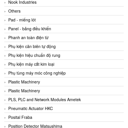
Beijer
Nook Industries
Beinlich-pumps
Others
Beka
Pad - miếng lót
BEKO
Panel - bảng điều khiển
Belimo
Phanh an toàn điện từ
Benetech Vietnam
Phụ kiện căn biên tự động
Bently Nevada
Phụ kiện hiệu chuẩn độ rung
Bentone Vietnam
Phụ kiện máy cắt kim loại
Bernstein Vietnam
Phụ tùng máy móc công nghiệp
Berthold
Plastic Machinery
Bestech
Plastic Machinery
Bestech
PLS, PLC and Network Modules Ametek
BETA
Pneumatic Actuator HKC
Bifold
Posital Fraba
Bihl+wiedemann
Position Detector Matsushima