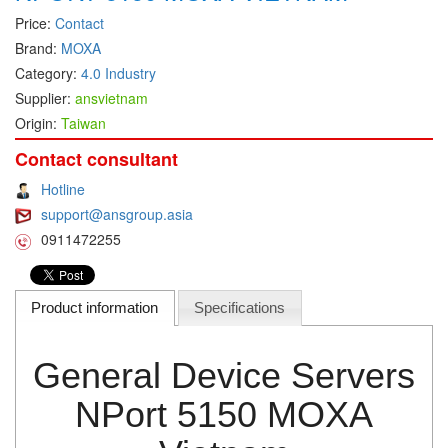
Price:
Contact
DEIF
Brand:
MOXA
Delmhorst VietNam
Category:
4.0 Industry
DELTA
Supplier:
ansvietnam
Origin:
Taiwan
Delta Ohm
Delta sensor
Contact consultant
Delta-mobrey
Hotline
support@ansgroup.asia
DEMA Engineering/ Foam- IT
0911472255
DESAX
DET-TRONICS
Product information
Specifications
Deublin
Diakont
General Device Servers
Dias Infrared
DINA Elektronik
NPort 5150 MOXA
Dinel