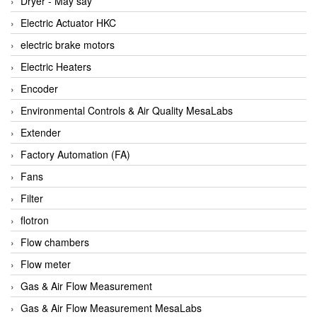
Dryer - Máy sấy
Anritsu
Electric Actuator HKC
ANTEC S.A
electric brake motors
Antico pumps
Electric Heaters
Anybus/ HMS
Encoder
AOBEN
Environmental Controls & Air Quality MesaLabs
Apex Dynamics Vietnam
Extender
Apex Dynamics Vietnam
Factory Automation (FA)
Apiste
Fans
APLISENS VietNam
Filter
Apollo Fire
flotron
Appleton
Flow chambers
AQ Matic
Flow meter
Aqualabo Vietnam
Gas & Air Flow Measurement
Aquametro
Gas & Air Flow Measurement MesaLabs