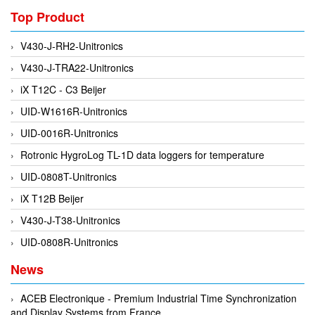
Fine Suntronix
Top Product
FineTek
V430-J-RH2-Unitronics
Finna Sensors Vietnam
V430-J-TRA22-Unitronics
Fireye
iX T12C - C3 Beijer
Fischer
UID-W1616R-Unitronics
Fisher
UID-0016R-Unitronics
FISO Vietnam
Rotronic HygroLog TL-1D data loggers for temperature
FLENDER
UID-0808T-Unitronics
Flexaust
iX T12B Beijer
Flexim
V430-J-T38-Unitronics
FLIR
UID-0808R-Unitronics
FLOMAG
News
flotron
Flow Force/ Super Green Power-Tech
ACEB Electronique - Premium Industrial Time Synchronization
and Display Systems from France
Floweserve/PMV