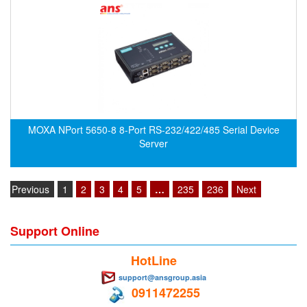
Evoqua
EXAIR
Exergen
Exide Technologies Vietnam
EXOR
FAIRCHILD
MOXA NPort 5650-8 8-Port RS-232/422/485 Serial Device
Server
FANUC
FDM/ F.lli Della Marca Srl
FEIN
Previous
1
2
3
4
5
…
235
236
Next
Felm
Support Online
FESTO
FHF (EATON Crouse-Hinds)
HotLine
Fife/ Maxcess
support@ansgroup.asia
0911472255
Fimet