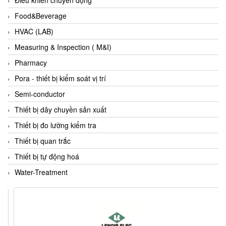
Francis Vietnam
Food&Beverage
FRANKE
HVAC (LAB)
Freezemod
Measuring & Inspection ( M&I)
Fritsch Vietnam
Pharmacy
FS CABLE
Pora - thiết bị kiểm soát vị trí
FS Inc Vietnam
Semi-conductor
FTM Vietnam
Thiết bị dây chuyền sản xuất
Fuji
Thiết bị đo lường kiểm tra
Fujian LEAD
Thiết bị quan trắc
Fujikura
Thiết bị tự động hoá
Fukuta
Water-Treatment
GAI-Tronics
Gardasoft
GASDNA Vietnam