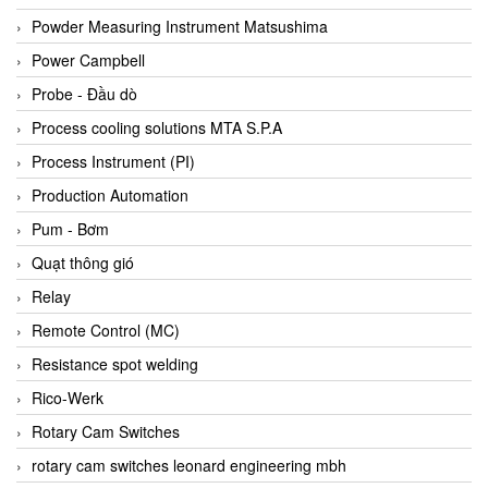
Bihl+wiedemann
Powder Measuring Instrument Matsushima
Bilz
Power Campbell
Binder Connector
Probe - Đầu dò
Biotech
Process cooling solutions MTA S.P.A
BirdX Vietnam
Process Instrument (PI)
BK Vibro
Production Automation
Black Box
Pum - Bơm
BlackBox Vietnam
Quạt thông gió
BLAGDON PUMP
Relay
Bloom Engineering
Remote Control (MC)
Boneng
Resistance spot welding
Bopp & Reuther Messtechnik
Rico-Werk
Bosch
Rotary Cam Switches
Boydcorp
rotary cam switches leonard engineering mbh