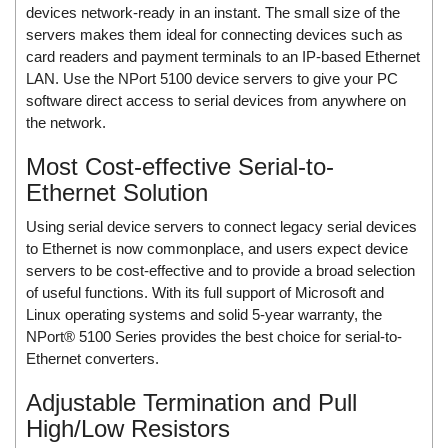
DSTI
devices network-ready in an instant. The small size of the
DUCATI
servers makes them ideal for connecting devices such as
card readers and payment terminals to an IP-based Ethernet
Duclean
LAN. Use the NPort 5100 device servers to give your PC
Dukin Besko
software direct access to serial devices from anywhere on
the network.
Dunkermotoren
Durag
Most Cost-effective Serial-to-
Dwyer
Ethernet Solution
DYH
Using serial device servers to connect legacy serial devices
to Ethernet is now commonplace, and users expect device
Dynisco
servers to be cost-effective and to provide a broad selection
E+E ELEKTRONIK
of useful functions. With its full support of Microsoft and
E+H
Linux operating systems and solid 5-year warranty, the
NPort® 5100 Series provides the best choice for serial-to-
E2S
Ethernet converters.
Earthtech
Adjustable Termination and Pull
Eaton
High/Low Resistors
EBMPAPST