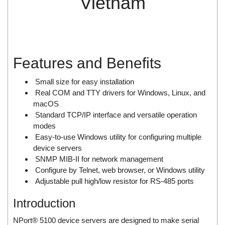
Vietnam
Di-Soric
Di-Soric
Dixon Valve
Doctor Led Vietnam
Features and Benefits
DOLD - Autho ANS
Small size for easy installation
Dold Vietnam
Real COM and TTY drivers for Windows, Linux, and
Dongdo Tech
macOS
Standard TCP/IP interface and versatile operation
Donghwa Valve
modes
Dongkun
Easy-to-use Windows utility for configuring multiple
Dosing Pump
device servers
SNMP MIB-II for network management
DR. NEUMANN Peltier-Technik
Configure by Telnet, web browser, or Windows utility
Driesen Kern
Adjustable pull high/low resistor for RS-485 ports
Dropsa Vietnam
Introduction
Druck
NPort® 5100 device servers are designed to make serial