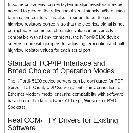
In some critical environments, termination resistors may be
ECKERLE
needed to prevent the reflection of serial signals. When using
Ecom-EX
termination resistors, it is also important to set the pull
ECONEX
high/low resistors correctly so that the electrical signal is not
corrupted. Since no set of resistor values is universally
Edward
compatible with all environments, the NPort® 5100 device
EES
servers come with jumpers for adjusting termination and pull
high/low resistor values for each serial port.
EGE Elektronik
Eilersen Vietnam
Standard TCP/IP Interface and
Broad Choice of Operation Modes
Ekstrom-Carlson
Elands Cable Vietnam
The NPort® 5100 device servers can be configured for TCP
Server, TCP Client, UDP Server/Client, Pair Connection, or
Elap Vietnam
Ethernet Modem mode, ensuring compatibility with software
Electro Adda
based on a standard network API (e.g., Winsock or BSD
Electro Industries
Sockets).
Electronic Design System S.R.L Vietnam
Real COM/TTY Drivers for Existing
Electronics Inc. Viet Nam
Software