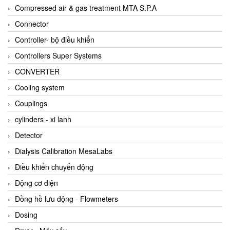
AKUSENSE
Compressed air & gas treatment MTA S.P.A
ALA OFFICINE SPA
Connector
Albrecht-Automatik Viet Nam
Controller- bộ điều khiển
Allen Bradley Vietnam
Controllers Super Systems
Alpha Moisture Vietnam
CONVERTER
Alpha-Achem Vietnam
Cooling system
Alphino
Couplings
ALRE-IT Vietnam
cylinders - xi lanh
Altech
Detector
Amarillo Gear
Dialysis Calibration MesaLabs
Ametek
Điều khiển chuyển động
AMPTRON Vietnam
Động cơ điện
AND Vietnam
Đồng hồ lưu động - Flowmeters
ANDERSON-NEGELE
Dosing
ANDILOG Technologies Vietnam