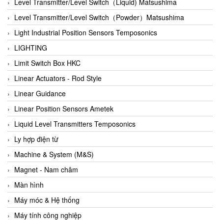
Auma
Level Transmitter/Level Switch（Liquid) Matsushima
Autec
Level Transmitter/Level Switch（Powder）Matsushima
Auto Flow
Light Industrial Position Sensors Temposonics
Automatic valve
LIGHTING
Aventics
Limit Switch Box HKC
Avproglobal
Linear Actuators - Rod Style
Axiomtek
Linear Guidance
AZBIL
Linear Position Sensors Ametek
B&C Electronics
Liquid Level Transmitters Temposonics
B&R
Ly hợp điện từ
Babcok wilcox
Machine & System (M&S)
Baelz Automatic Vietnam
Magnet - Nam châm
Bahr Modultechnik Vietnam
Màn hình
Balluff
Máy móc & Hệ thống
BamBo Vietnam
Máy tính công nghiệp