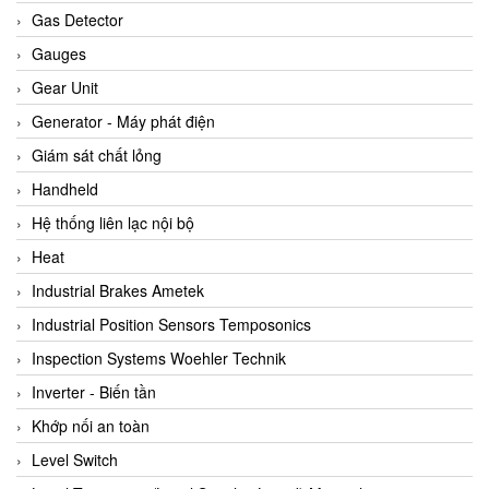
ARCA Regler
Gas Detector
Arcos Hydraulik
Gauges
Ardetem-Sfere-Vietnam
Gear Unit
Argal
Generator - Máy phát điện
AS ENERGI
Giám sát chất lỏng
ASCO CO2
Handheld
Asker
Hệ thống liên lạc nội bộ
AT2E
Heat
ATC Pneumatic
Industrial Brakes Ametek
ATEX System
Industrial Position Sensors Temposonics
ATI - IA
Inspection Systems Woehler Technik
ATI (Analytical Technology Inc)
Inverter - Biến tần
Atos
Khớp nối an toàn
Atrax
Level Switch