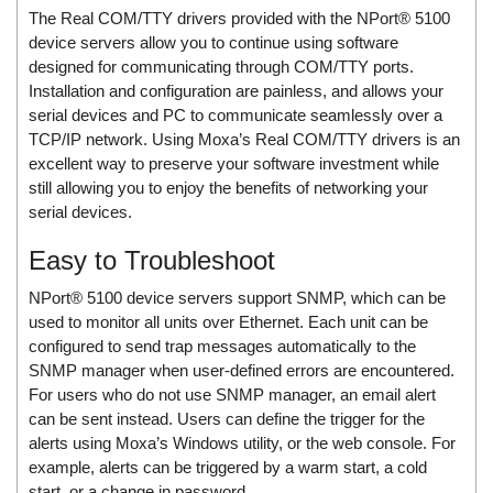
Electro-Sensors Vietnam
The Real COM/TTY drivers provided with the NPort® 5100
Elektrogas Vietnam
device servers allow you to continue using software
designed for communicating through COM/TTY ports.
Elektrophysik Vietnam
Installation and configuration are painless, and allows your
elesa-ganter
serial devices and PC to communicate seamlessly over a
TCP/IP network. Using Moxa’s Real COM/TTY drivers is an
ELETTA
excellent way to preserve your software investment while
Elettrotek Kabel
still allowing you to enjoy the benefits of networking your
ELGO Electronic
serial devices.
ELIS PLZEŇ
Easy to Troubleshoot
ELMEKO
NPort® 5100 device servers support SNMP, which can be
ELMESS-Thermosystemtechnik
used to monitor all units over Ethernet. Each unit can be
Eltex-Elektrostatik
configured to send trap messages automatically to the
SNMP manager when user-defined errors are encountered.
Eltherm
For users who do not use SNMP manager, an email alert
ELTRA Encoder
can be sent instead. Users can define the trigger for the
alerts using Moxa’s Windows utility, or the web console. For
ELVEM Vietnam
example, alerts can be triggered by a warm start, a cold
Emaco
start, or a change in password.