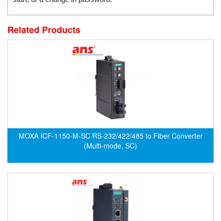
EMC PARTNER
EMCSOSIN
Related Products
Emerson/Vertiv
EMG
Emotron
ENCEL Vietnam
Endress+Hauser
Enensys Vietnam
Enerdoor
MOXA ICF-1150-M-SC RS-232/422/485 to Fiber Converter
(Multi-mode, SC)
Enerpac
ENERSYS
Enolgas
Envada
Environmental Compliance Products