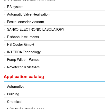
RA system
Flowline
Automatic Valve Réalisation
Flow-Mon
Posital encoder vietnam
Flowserve
SANKO ELECTRONIC LABOLATORY
Fluke Process Instruments Vietnam
Rishabh Instruments
FMS Vietnam
HS-Cooler GmbH
FOKO / Wintriss
INTERRA Technology
Fomotech Vietnam
Pump Wilden-Pumps
Forbes Marshall
Novotechnik Vietnam
FORNEY
Fortex
Application catalog
Fortress
Automotive
Fossil Power Systems
Building
FPZ
Chemical
Francia Srl Vietnam
Điều khiển chuyển động