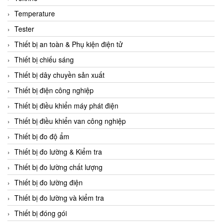
CCS
Temperature
CD Automation
Tester
CEAG Sicherheitst
Thiết bị an toàn & Phụ kiện điện tử
CEIA Vietnam
Thiết bị chiếu sáng
Celduc Vietnam
Thiết bị dây chuyền sản xuất
Cemb
Thiết bị điện công nghiệp
Centec GmbH
Thiết bị điều khiển máy phát điện
CEQUBE
Thiết bị điều khiển van công nghiệp
CHAUVIN ARNOUX
Thiết bị đo độ ẩm
Checkline
Thiết bị đo lường & Kiểm tra
Chino
Thiết bị đo lường chất lượng
Chiyoda Seiki
Thiết bị đo lường điện
Chiyoda-Tsusho
Thiết bị đo lường và kiểm tra
Chongqing Huaneng
Thiết bị đóng gói