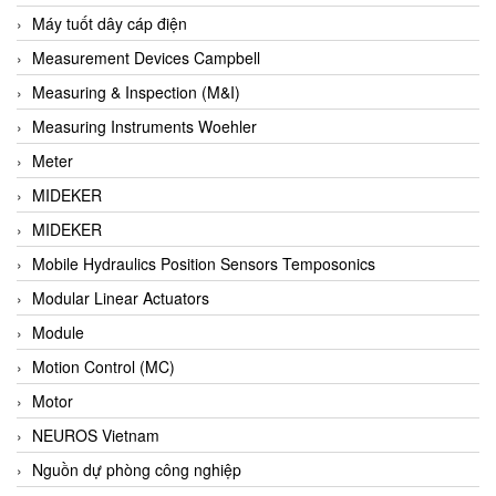
Barel Vietnam
Máy tuốt dây cáp điện
Barksdale
Measurement Devices Campbell
Bartec
Measuring & Inspection (M&I)
Basco
Measuring Instruments Woehler
Baumer
Meter
Baumuller Vietnam
MIDEKER
Baykee
MIDEKER
BBC Bircher Smart Access
Mobile Hydraulics Position Sensors Temposonics
BCS ITALY
Modular Linear Actuators
BEA SENSORS
Module
Beacon Extender
Motion Control (MC)
Beckhoff
Motor
Bedook
NEUROS Vietnam
Bei Sensor
Nguồn dự phòng công nghiệp