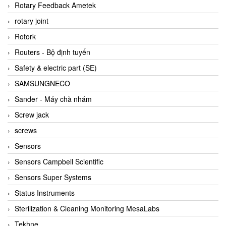
BRAUN Vietnam
Rotary Feedback Ametek
Brinkmann Pumpen
rotary joint
BRONKHORST
Rotork
Brook Instrument
Routers - Bộ định tuyến
Brooks Instrument Vietnam
Safety & electric part (SE)
Buhler
SAMSUNGNECO
BURLING INSTRUMENTS
Sander - Máy chà nhám
Burster
Screw jack
BUSCHJOST
screws
Calectro
Sensors
Campbell Scientific
Sensors Campbell Scientific
Canneed Vietnam
Sensors Super Systems
Cantoni
Status Instruments
CAPS
Sterilization & Cleaning Monitoring MesaLabs
CAREL Parts
Tekhne