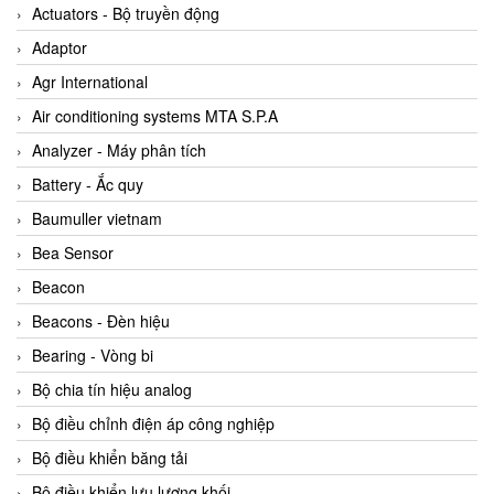
ABB Vietnam
Actuators - Bộ truyền động
AC Infinity Vietnam
Adaptor
AC&E Telecommunications
Agr International
AC&T Vietnam
Air conditioning systems MTA S.P.A
Accepta Vietnam
Analyzer - Máy phân tích
ACCUMAC Vietnam
Battery - Ắc quy
AccuWeb Vietnam
Baumuller vietnam
Acey
Bea Sensor
ACOEM Vietnam
Beacon
ADCA Vietnam
Beacons - Đèn hiệu
ADFweb Vietnam
Bearing - Vòng bi
Adler Vietnam
Bộ chia tín hiệu analog
Ados Vietnam
Bộ điều chỉnh điện áp công nghiệp
Advanced Energy Vietnam
Bộ điều khiển băng tải
Advantech Vietnam
Bộ điều khiển lưu lượng khối