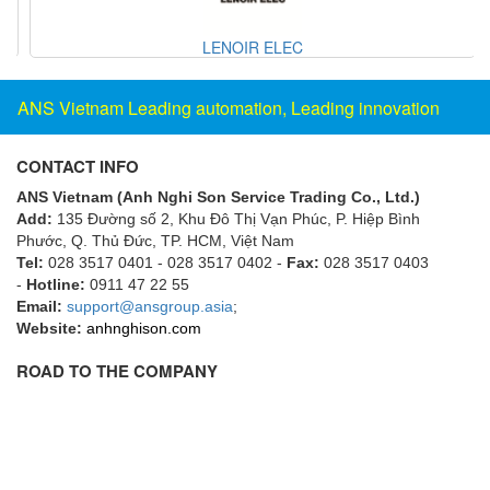
Gasensor
Gave
LENOIR ELEC
Gazex
GD GODAI ENGINEERING
ANS Vietnam Leading automation, Leading innovation
GE Panametrics
CONTACT INFO
GEDORE
ANS Vietnam (Anh Nghi Son Service Trading Co., Ltd.)
GEFA PROCESSTECHNIK GMBH
Add:
135 Đường số 2, Khu Đô Thị Vạn Phúc, P. Hiệp Bình
Gefran
Phước, Q. Thủ Đức, TP. HCM
, Việt Nam
Tel:
028 3517 0401 - 028 3517 0402 -
Fax:
028 3517 0403
Gems Sensor
-
Hotline:
0911 47 22 55
Gemu
Email:
support@ansgroup.asia
;
Website:
anhnghison.com
GENEBRE
ROAD TO THE COMPANY
Genesislamp
Geokon Vietnam
GESIPA
Gessmann