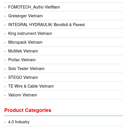
FOMOTECH_Autho VietNam
Greisinger Vietnam
INTEGRAL HYDRAULIK/ Bondioli & Pavesi
King instrument Vietnam
Micropack Vietnam
Multitek Vietnam
Profac Vietnam
Solo Tester Vietnam
STEGO Vietnam
TE Wire & Cable Vietnam
Valcom Vietnam
Woodward Vietnam
Product Categories
3CTEST Vietnam
4B VietNam Vietnam
4.0 Industry