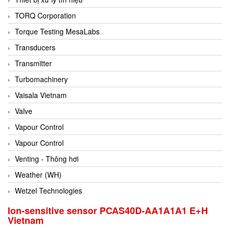
Conch
TORQ Corporation
Conductix/ WAMPFLER
Torque Testing MesaLabs
Contrec
Transducers
Contrinex
Transmitter
Control Solution Minesota
Turbomachinery
Copeland
Vaisala Vietnam
Cortem
Valve
Cosa Xentaur
Vapour Control
Cosil
Vapour Control
Coulton
Venting - Thông hơi
Crouzet
Weather (WH)
Crowcon
Wetzel Technologies
Crutec Dust Zero Vietnam
Ion-sensitive sensor PCAS40D-AA1A1A1 E+H
Vietnam
Crydom