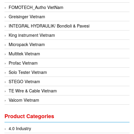
FOMOTECH_Autho VietNam
Greisinger Vietnam
INTEGRAL HYDRAULIK/ Bondioli & Pavesi
King instrument Vietnam
Micropack Vietnam
Multitek Vietnam
Profac Vietnam
Solo Tester Vietnam
STEGO Vietnam
TE Wire & Cable Vietnam
Valcom Vietnam
Woodward Vietnam
Product Categories
3CTEST Vietnam
4B VietNam Vietnam
4.0 Industry