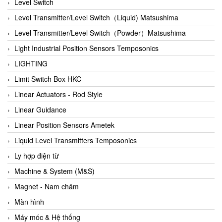
Auma
Level Switch
Autec
Level Transmitter/Level Switch（Liquid) Matsushima
Auto Flow
Level Transmitter/Level Switch（Powder）Matsushima
Automatic valve
Light Industrial Position Sensors Temposonics
Aventics
LIGHTING
Avproglobal
Limit Switch Box HKC
Axiomtek
Linear Actuators - Rod Style
AZBIL
Linear Guidance
B&C Electronics
Linear Position Sensors Ametek
B&R
Liquid Level Transmitters Temposonics
Babcok wilcox
Ly hợp điện từ
Baelz Automatic Vietnam
Machine & System (M&S)
Bahr Modultechnik Vietnam
Magnet - Nam châm
Balluff
Màn hình
BamBo Vietnam
Máy móc & Hệ thống