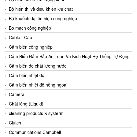
Agate Vietnam
Bộ hiển thị và điều khiển khí chất
AGR International Vietnam
Bộ khuếch đại tín hiệu công nghiệp
Aichi Tokei Denki Vietnam
Bo mạch công nghiệp
Aii Vietnam
Cable - Cáp
AIKOH
Cảm biến công nghiệp
AINUO Vietnam
Cảm Biến Đảm Bảo An Toàn Và Kích Hoạt Hệ Thống Tự Động
AIR MAJOR
Cảm biến đo chất lượng nước
Aira Euro Automation
Cảm biến nhiệt độ
Airtac Vietnam
Cảm biến nhiệt độ hồng ngoại
Airtec Vietnam
Camera
AI-Tek Vietnam
Chất lỏng (Liquid)
Akerstroms Viet Nam
cleaning products & systerm
AKO Armaturen & Separationstechnik
Clutch
AKO Armaturen & Separationstechnik Vietnam
Communications Campbell