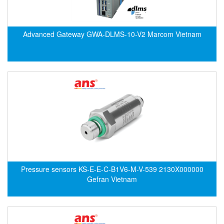
Electro-Sensors Vietnam
Elektrogas Vietnam
Elektrophysik Vietnam
Advanced Gateway GWA-DLMS-10-V2 Marcom Vietnam
elesa-ganter
ELETTA
Elettrotek Kabel
ELGO Electronic
ELIS PLZEŇ
ELMEKO
ELMESS-Thermosystemtechnik
Eltex-Elektrostatik
Pressure sensors KS-E-E-C-B1V6-M-V-539 2130X000000
Eltherm
Gefran Vietnam
ELTRA Encoder
ELVEM Vietnam
Emaco