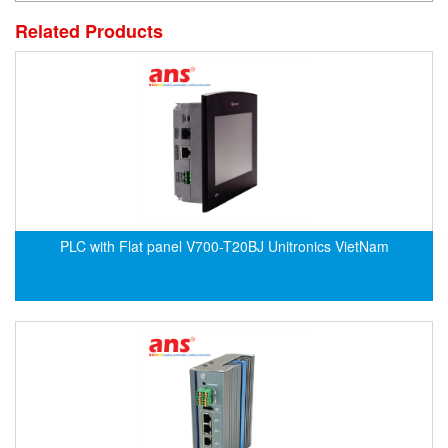
ECKERLE
Related Products
Ecom-EX
ECONEX
Edward
EES
EGE Elektronik
Eilersen Vietnam
Ekstrom-Carlson
PLC with Flat panel V700-T20BJ Unitronics VietNam
Elands Cable Vietnam
Elap Vietnam
Electro Adda
Electro Industries
Electronic Design System S.R.L Vietnam
Electronics Inc. Viet Nam