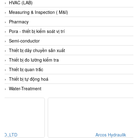
HVAC (LAB)
Fine Suntronix
Measuring & Inspection ( M&I)
FineTek
Pharmacy
Finna Sensors Vietnam
Pora - thiết bị kiểm soát vị trí
Fireye
Semi-conductor
Fischer
Thiết bị dây chuyền sản xuất
Fisher
Thiết bị đo lường kiểm tra
FISO Vietnam
Thiết bị quan trắc
FLENDER
Thiết bị tự động hoá
Flexaust
Water-Treatment
Flexim
FLIR
FLOMAG
flotron
Flow Force/ Super Green Power-Tech
Arcos Hydraulik
Floweserve/PMV