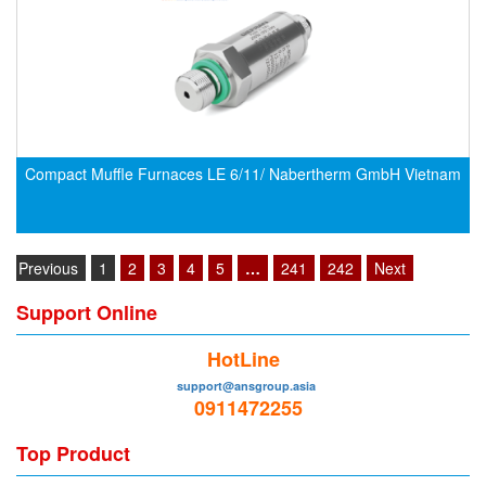
EMC PARTNER
EMCSOSIN
Emerson/Vertiv
EMG
Emotron
Compact Muffle Furnaces LE 6/11/ Nabertherm GmbH Vietnam
ENCEL Vietnam
Endress+Hauser
Enensys Vietnam
Previous
1
2
3
4
5
…
241
242
Next
Enerdoor
Support Online
Enerpac
HotLine
ENERSYS
support@ansgroup.asia
Enolgas
0911472255
Envada
Top Product
Environmental Compliance Products