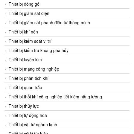
Chromalox
Thiết bị đóng gói
ChuanYi
Thiết bị giám sát điện
CIC
Thiết bị giám sát phanh điện từ thông minh
Clage
Thiết bị khí nén
Clake Fololo
Thiết bị kiểm soát vị trí
Clark Cooper
Thiết bị kiểm tra không phá hủy
CMC Ventilazione
Thiết bị luyện kim
Coax Valves Inc
Thiết bị mạng công nghiệp
Codel
Thiết bị phân tích khí
Cofimco
Thiết bị quan trắc
Coltraco
Thiết bị thổi khí công nghiệp tiết kiệm năng lượng
Comat Releco
Thiết bị thủy lực
Comax
Thiết bị tự động hóa
COMETECH VietNam
Thiết bị vật tư ngành lạnh
COMFILE Technology
Thiết bị xử lý tín hiệu