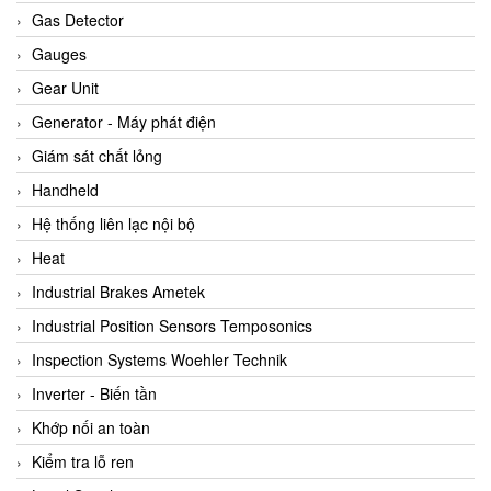
ARCA Regler
Gas Detector
Arcos Hydraulik
Gauges
Ardetem-Sfere-Vietnam
Gear Unit
Argal
Generator - Máy phát điện
AS ENERGI
Giám sát chất lỏng
ASCO CO2
Handheld
Asker
Hệ thống liên lạc nội bộ
AT2E
Heat
ATC Pneumatic
Industrial Brakes Ametek
ATEX System
Industrial Position Sensors Temposonics
ATI - IA
Inspection Systems Woehler Technik
ATI (Analytical Technology Inc)
Inverter - Biến tần
Atos
Khớp nối an toàn
Atrax
Kiểm tra lỗ ren