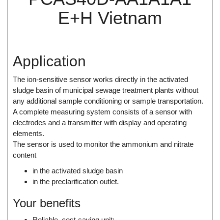
Di-Soric
E+H Vietnam
Di-Soric
Dixon Valve
Doctor Led Vietnam
Application
DOLD - Autho ANS
The ion-sensitive sensor works directly in the activated
Dold Vietnam
sludge basin of municipal sewage treatment plants without
Dongdo Tech
any additional sample conditioning or sample transportation.
A complete measuring system consists of a sensor with
Donghwa Valve
electrodes and a transmitter with display and operating
Dongkun
elements.
The sensor is used to monitor the ammonium and nitrate
Dosing Pump
content
DR. NEUMANN Peltier-Technik
in the activated sludge basin
Driesen Kern
in the preclarification outlet.
Dropsa Vietnam
Your benefits
Druck
Reliable, cost-saving unit: