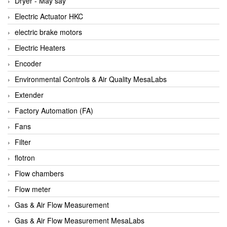
Dryer - Máy sấy
Anritsu
Electric Actuator HKC
ANTEC S.A
electric brake motors
Antico pumps
Electric Heaters
Anybus/ HMS
Encoder
AOBEN
Environmental Controls & Air Quality MesaLabs
Apex Dynamics Vietnam
Extender
Apex Dynamics Vietnam
Factory Automation (FA)
Apiste
Fans
APLISENS VietNam
Filter
Apollo Fire
flotron
Appleton
Flow chambers
AQ Matic
Flow meter
Aqualabo Vietnam
Gas & Air Flow Measurement
Aquametro
Gas & Air Flow Measurement MesaLabs