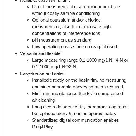
DSTI
Direct measurement of ammonium or nitrate
DUCATI
without costly sample conditioning
Duclean
Optional potassium and/or chloride
measurement, also to compensate high
Dukin Besko
concentrations of interference ions
Dunkermotoren
pH measurement as standard
Low operating costs since no reagent used
Durag
Versatile and flexible:
Dwyer
Large measuring range 0.1-1000 mg/1 NH4-N or
DYH
0.1-1000 mg/1 NO3-N
Easy-to-use and safe:
Dynisco
Installed directly on the basin rim, no measuring
E+E ELEKTRONIK
container or sample-conveying pump required
Minimum maintenance thanks to compressed
E+H
air cleaning
E2S
Long electrode service life, membrane cap must
Earthtech
be replaced every 6 months approximately
Standardized digital communication enables
Eaton
Plug&Play
EBMPAPST