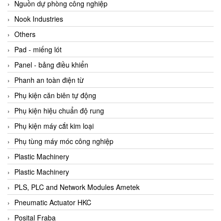
Beijer
Nguồn dự phòng công nghiệp
Beinlich-pumps
Nook Industries
Beka
Others
BEKO
Pad - miếng lót
Belimo
Panel - bảng điều khiển
Benetech Vietnam
Phanh an toàn điện từ
Bently Nevada
Phụ kiện căn biên tự động
Bentone Vietnam
Phụ kiện hiệu chuẩn độ rung
Bernstein Vietnam
Phụ kiện máy cắt kim loại
Berthold
Phụ tùng máy móc công nghiệp
Bestech
Plastic Machinery
Bestech
Plastic Machinery
BETA
PLS, PLC and Network Modules Ametek
Bifold
Pneumatic Actuator HKC
Bihl+wiedemann
Posital Fraba