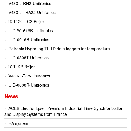
EPC
V430-J-RH2-Unitronics
EPE Process Filters & Accumulators
V430-J-TRA22-Unitronics
Epro/Emerson
iX T12C - C3 Beijer
ERE WIRELESS
UID-W1616R-Unitronics
Erhardt-Leimer
UID-0016R-Unitronics
Erhardt-Leimer
Rotronic HygroLog TL-1D data loggers for temperature
Erhardt-leimer
UID-0808T-Unitronics
ERICHSEN
iX T12B Beijer
Erinda/Delta
V430-J-T38-Unitronics
ESA Automation Vietnam
UID-0808R-Unitronics
Esa Pyronics
News
Euchner
ACEB Electronique - Premium Industrial Time Synchronization
EUCHNER GmbH + Co. KG VietNam
and Display Systems from France
Eurotherm Vietnam
RA system
Eurovent