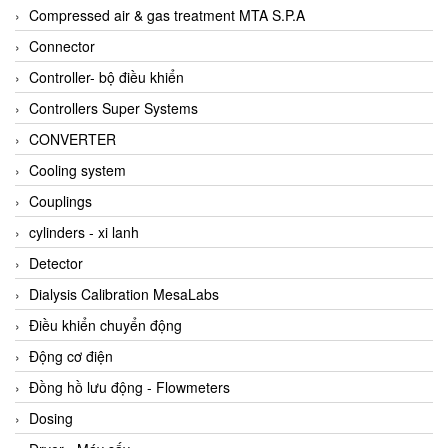
AKUSENSE
Compressed air & gas treatment MTA S.P.A
ALA OFFICINE SPA
Connector
Albrecht-Automatik Viet Nam
Controller- bộ điều khiển
Allen Bradley Vietnam
Controllers Super Systems
Alpha Moisture Vietnam
CONVERTER
Alpha-Achem Vietnam
Cooling system
Alphino
Couplings
ALRE-IT Vietnam
cylinders - xi lanh
Altech
Detector
Amarillo Gear
Dialysis Calibration MesaLabs
Ametek
Điều khiển chuyển động
AMPTRON Vietnam
Động cơ điện
AND Vietnam
Đồng hồ lưu động - Flowmeters
ANDERSON-NEGELE
Dosing
ANDILOG Technologies Vietnam