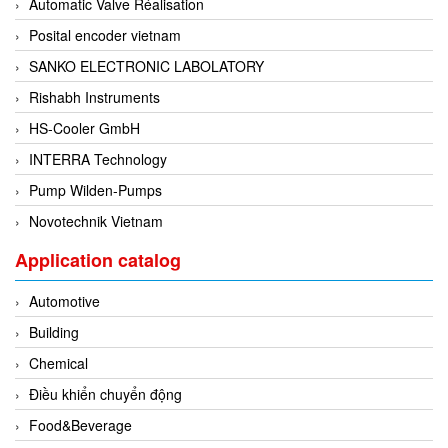
Automatic Valve Réalisation
Evoqua
Posital encoder vietnam
EXAIR
SANKO ELECTRONIC LABOLATORY
Exergen
Rishabh Instruments
Exide Technologies Vietnam
HS-Cooler GmbH
EXOR
INTERRA Technology
FAIRCHILD
Pump Wilden-Pumps
FANUC
Novotechnik Vietnam
FDM/ F.lli Della Marca Srl
Application catalog
FEIN
Automotive
Felm
Building
FESTO
Chemical
FHF (EATON Crouse-Hinds)
Điều khiển chuyển động
Fife/ Maxcess
Food&Beverage
Fimet