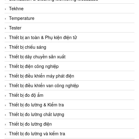
CCS
Tekhne
CD Automation
Temperature
CEAG Sicherheitst
Tester
CEIA Vietnam
Thiết bị an toàn & Phụ kiện điện tử
Celduc Vietnam
Thiết bị chiếu sáng
Cemb
Thiết bị dây chuyền sản xuất
Centec GmbH
Thiết bị điện công nghiệp
CEQUBE
Thiết bị điều khiển máy phát điện
CHAUVIN ARNOUX
Thiết bị điều khiển van công nghiệp
Checkline
Thiết bị đo độ ẩm
Chino
Thiết bị đo lường & Kiểm tra
Chiyoda Seiki
Thiết bị đo lường chất lượng
Chiyoda-Tsusho
Thiết bị đo lường điện
Chongqing Huaneng
Thiết bị đo lường và kiểm tra