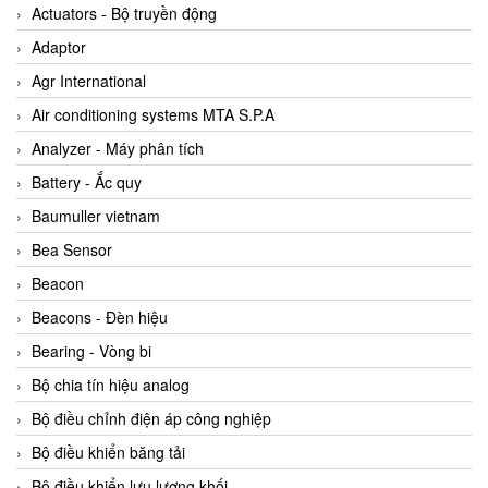
ABB Vietnam
Actuators - Bộ truyền động
AC Infinity Vietnam
Adaptor
AC&E Telecommunications
Agr International
AC&T Vietnam
Air conditioning systems MTA S.P.A
Accepta Vietnam
Analyzer - Máy phân tích
ACCUMAC Vietnam
Battery - Ắc quy
AccuWeb Vietnam
Baumuller vietnam
Acey
Bea Sensor
ACOEM Vietnam
Beacon
ADCA Vietnam
Beacons - Đèn hiệu
ADFweb Vietnam
Bearing - Vòng bi
Adler Vietnam
Bộ chia tín hiệu analog
Ados Vietnam
Bộ điều chỉnh điện áp công nghiệp
Advanced Energy Vietnam
Bộ điều khiển băng tải
Advantech Vietnam
Bộ điều khiển lưu lượng khối