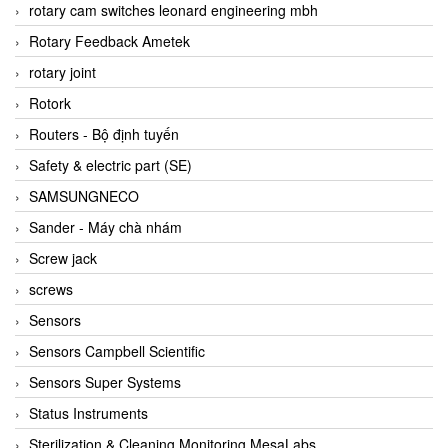
BRAUN Vietnam
rotary cam switches leonard engineering mbh
Brinkmann Pumpen
Rotary Feedback Ametek
BRONKHORST
rotary joint
Brook Instrument
Rotork
Brooks Instrument Vietnam
Routers - Bộ định tuyến
Buhler
Safety & electric part (SE)
BURLING INSTRUMENTS
SAMSUNGNECO
Burster
Sander - Máy chà nhám
BUSCHJOST
Screw jack
Calectro
screws
Campbell Scientific
Sensors
Canneed Vietnam
Sensors Campbell Scientific
Cantoni
Sensors Super Systems
CAPS
Status Instruments
CAREL Parts
Sterilization & Cleaning Monitoring MesaLabs