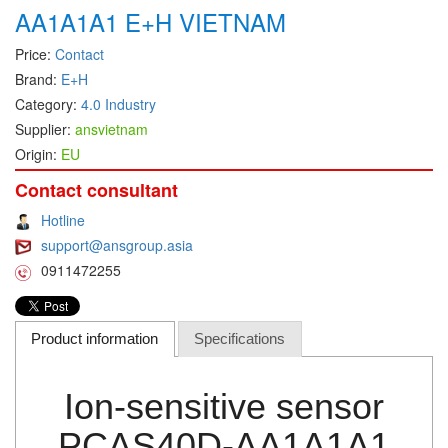
AA1A1A1 E+H VIETNAM
DEIF
Price:
Contact
Delmhorst VietNam
Brand:
E+H
DELTA
Category:
4.0 Industry
Delta Ohm
Supplier:
ansvietnam
Origin:
EU
Delta sensor
Delta-mobrey
Contact consultant
DEMA Engineering/ Foam- IT
Hotline
support@ansgroup.asia
DESAX
0911472255
DET-TRONICS
Deublin
Product information
Specifications
Diakont
Dias Infrared
Ion-sensitive sensor
DINA Elektronik
Dinel
PCAS40D-AA1A1A1