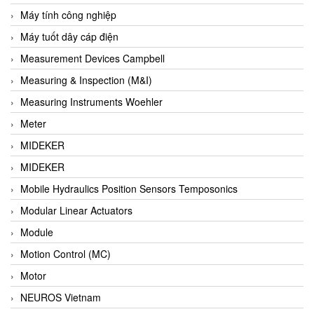
Barel Vietnam
Máy tính công nghiệp
Barksdale
Máy tuốt dây cáp điện
Bartec
Measurement Devices Campbell
Basco
Measuring & Inspection (M&I)
Baumer
Measuring Instruments Woehler
Baumuller Vietnam
Meter
Baykee
MIDEKER
BBC Bircher Smart Access
MIDEKER
BCS ITALY
Mobile Hydraulics Position Sensors Temposonics
BEA SENSORS
Modular Linear Actuators
Beacon Extender
Module
Beckhoff
Motion Control (MC)
Bedook
Motor
Bei Sensor
NEUROS Vietnam