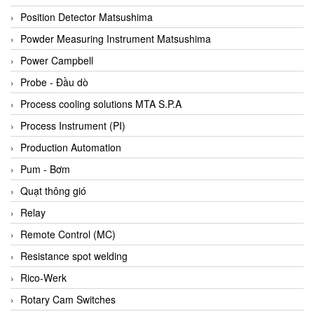
Bihl+wiedemann
Position Detector Matsushima
Bilz
Powder Measuring Instrument Matsushima
Binder Connector
Power Campbell
Biotech
Probe - Đầu dò
BirdX Vietnam
Process cooling solutions MTA S.P.A
BK Vibro
Process Instrument (PI)
Black Box
Production Automation
BlackBox Vietnam
Pum - Bơm
BLAGDON PUMP
Quạt thông gió
Bloom Engineering
Relay
Boneng
Remote Control (MC)
Bopp & Reuther Messtechnik
Resistance spot welding
Bosch
Rico-Werk
Boydcorp
Rotary Cam Switches