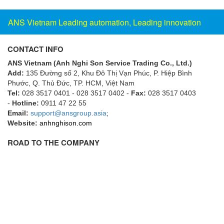
Flowline
ANS Vietnam Leading automation, Leading innovation
Flow-Mon
Flowserve
CONTACT INFO
Fluke Process Instruments Vietnam
ANS Vietnam (Anh Nghi Son Service Trading Co., Ltd.)
Add:
135 Đường số 2, Khu Đô Thị Vạn Phúc, P. Hiệp Bình
FMS Vietnam
Phước, Q. Thủ Đức, TP. HCM
, Việt Nam
FOKO / Wintriss
Tel:
028 3517 0401 - 028 3517 0402 -
Fax:
028 3517 0403
-
Hotline:
0911 47 22 55
Fomotech Vietnam
Email:
support@ansgroup.asia
;
Forbes Marshall
Website:
anhnghison.com
FORNEY
ROAD TO THE COMPANY
Fortex
Fortress
Fossil Power Systems
FPZ
Francia Srl Vietnam