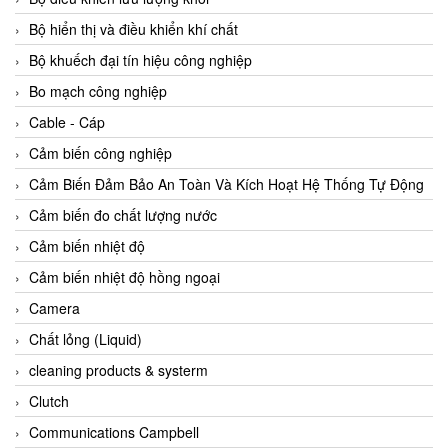
Agate Vietnam
Bộ hiển thị và điều khiển khí chất
AGR International Vietnam
Bộ khuếch đại tín hiệu công nghiệp
Aichi Tokei Denki Vietnam
Bo mạch công nghiệp
Aii Vietnam
Cable - Cáp
AIKOH
Cảm biến công nghiệp
AINUO Vietnam
Cảm Biến Đảm Bảo An Toàn Và Kích Hoạt Hệ Thống Tự Động
AIR MAJOR
Cảm biến đo chất lượng nước
Aira Euro Automation
Cảm biến nhiệt độ
Airtac Vietnam
Cảm biến nhiệt độ hồng ngoại
Airtec Vietnam
Camera
AI-Tek Vietnam
Chất lỏng (Liquid)
Akerstroms Viet Nam
cleaning products & systerm
AKO Armaturen & Separationstechnik
Clutch
AKO Armaturen & Separationstechnik Vietnam
Communications Campbell