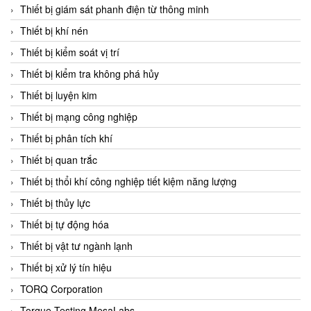
Chromalox
Thiết bị giám sát phanh điện từ thông minh
ChuanYi
Thiết bị khí nén
CIC
Thiết bị kiểm soát vị trí
Clage
Thiết bị kiểm tra không phá hủy
Clake Fololo
Thiết bị luyện kim
Clark Cooper
Thiết bị mạng công nghiệp
CMC Ventilazione
Thiết bị phân tích khí
Coax Valves Inc
Thiết bị quan trắc
Codel
Thiết bị thổi khí công nghiệp tiết kiệm năng lượng
Cofimco
Thiết bị thủy lực
Coltraco
Thiết bị tự động hóa
Comat Releco
Thiết bị vật tư ngành lạnh
Comax
Thiết bị xử lý tín hiệu
COMETECH VietNam
TORQ Corporation
COMFILE Technology
Torque Testing MesaLabs