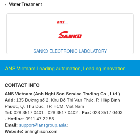
Water-Treatment
Gestra
GF
Ghisalba
Gill Instruments
Giovenzana Vietnam
SANKO ELECTRONIC LABOLATORY
Glamox
Glavi
ANS Vietnam Leading automation, Leading innovation
Global Encoder Vietnam
Glual
CONTACT INFO
GPA Pump
ANS Vietnam (Anh Nghi Son Service Trading Co., Ltd.)
Add:
135 Đường số 2, Khu Đô Thị Vạn Phúc, P. Hiệp Bình
GRAVITY
Phước, Q. Thủ Đức, TP. HCM
, Việt Nam
Green instruments
Tel:
028 3517 0401 - 028 3517 0402 -
Fax:
028 3517 0403
-
Hotline:
0911 47 22 55
GREYSTONE
Email:
support@ansgroup.asia
;
GREYSTONE
Website:
anhnghison.com