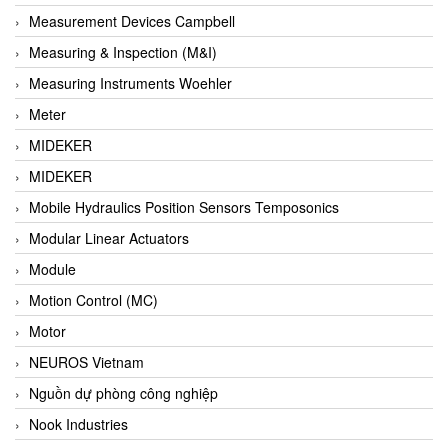
Barel Vietnam
Measurement Devices Campbell
Barksdale
Measuring & Inspection (M&I)
Bartec
Measuring Instruments Woehler
Basco
Meter
Baumer
MIDEKER
Baumuller Vietnam
MIDEKER
Baykee
Mobile Hydraulics Position Sensors Temposonics
BBC Bircher Smart Access
Modular Linear Actuators
BCS ITALY
Module
BEA SENSORS
Motion Control (MC)
Beacon Extender
Motor
Beckhoff
NEUROS Vietnam
Bedook
Nguồn dự phòng công nghiệp
Bei Sensor
Nook Industries