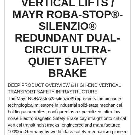
VERTICAL LIFTS /
Di-Soric
MAYR ROBA-STOP®-
Di-Soric
SILENZIO®
Dixon Valve
Doctor Led Vietnam
REDUNDANT DUAL-
DOLD - Autho ANS
CIRCUIT ULTRA-
Dold Vietnam
QUIET SAFETY
Dongdo Tech
BRAKE
Donghwa Valve
Dongkun
DEEP PRODUCT OVERVIEW & HIGH-END VERTICAL
Dosing Pump
TRANSPORT SAFETY INFRASTRUCTURE
DR. NEUMANN Peltier-Technik
The Mayr ROBA-stop®-silenzio® represents the pinnacle
technological milestone in industrial solid-state mechanical
Driesen Kern
holding assemblies, configured as a specialized, ultra-low
Dropsa Vietnam
noise Electromagnetic Safety Brake cấy straight onto critical
vertical transit hoist tracks, engineered and manufactured
Druck
100% in Germany by world-class safety mechanism pioneer