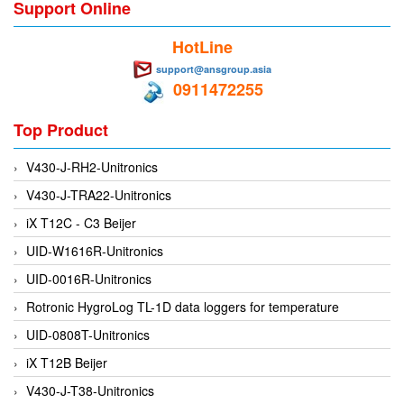
Support Online
Flowline
HotLine
Flow-Mon
support@ansgroup.asia
Flowserve
0911472255
Fluke Process Instruments Vietnam
Top Product
FMS Vietnam
FOKO / Wintriss
V430-J-RH2-Unitronics
Fomotech Vietnam
V430-J-TRA22-Unitronics
Forbes Marshall
iX T12C - C3 Beijer
FORNEY
UID-W1616R-Unitronics
Fortex
UID-0016R-Unitronics
Fortress
Rotronic HygroLog TL-1D data loggers for temperature
Fossil Power Systems
UID-0808T-Unitronics
FPZ
iX T12B Beijer
Francia Srl Vietnam
V430-J-T38-Unitronics