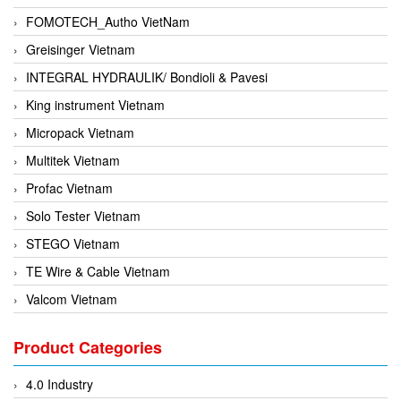
FOMOTECH_Autho VietNam
Greisinger Vietnam
INTEGRAL HYDRAULIK/ Bondioli & Pavesi
King instrument Vietnam
Micropack Vietnam
Multitek Vietnam
Profac Vietnam
Solo Tester Vietnam
STEGO Vietnam
TE Wire & Cable Vietnam
Valcom Vietnam
Woodward Vietnam
Product Categories
3CTEST Vietnam
4B VietNam Vietnam
4.0 Industry