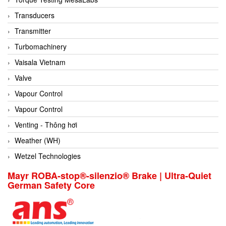
Conch
Transducers
Conductix/ WAMPFLER
Transmitter
Contrec
Turbomachinery
Contrinex
Vaisala Vietnam
Control Solution Minesota
Valve
Copeland
Vapour Control
Cortem
Vapour Control
Cosa Xentaur
Venting - Thông hơi
Cosil
Weather (WH)
Coulton
Wetzel Technologies
Crouzet
Mayr ROBA-stop®-silenzio® Brake | Ultra-Quiet
German Safety Core
Crowcon
Crutec Dust Zero Vietnam
Crydom