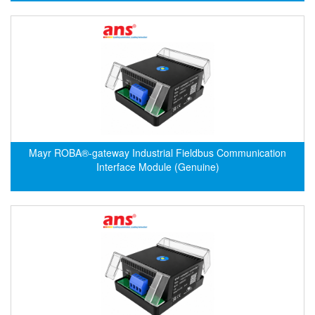
Evoqua
EXAIR
Exergen
Exide Technologies Vietnam
EXOR
FAIRCHILD
FANUC
Mayr ROBA®-gateway Industrial Fieldbus Communication
Interface Module (Genuine)
FDM/ F.lli Della Marca Srl
FEIN
Felm
FESTO
FHF (EATON Crouse-Hinds)
Fife/ Maxcess
Fimet