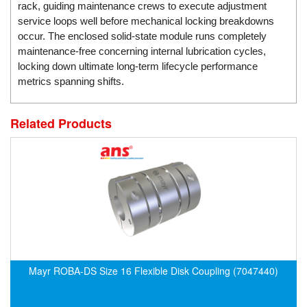
EPC
rack, guiding maintenance crews to execute adjustment
service loops well before mechanical locking breakdowns
EPE Process Filters & Accumulators
occur. The enclosed solid-state module runs completely
Epro/Emerson
maintenance-free concerning internal lubrication cycles,
locking down ultimate long-term lifecycle performance
ERE WIRELESS
metrics spanning shifts.
Erhardt-Leimer
Erhardt-Leimer
Related Products
Erhardt-leimer
ERICHSEN
Erinda/Delta
ESA Automation Vietnam
Esa Pyronics
Euchner
EUCHNER GmbH + Co. KG VietNam
Mayr ROBA-DS Size 16 Flexible Disk Coupling (7047440)
Eurotherm Vietnam
Eurovent