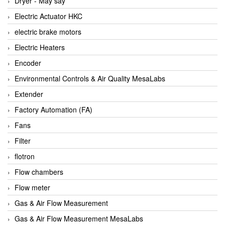
Dryer - Máy sấy
Anritsu
Electric Actuator HKC
ANTEC S.A
electric brake motors
Antico pumps
Electric Heaters
Anybus/ HMS
Encoder
AOBEN
Environmental Controls & Air Quality MesaLabs
Apex Dynamics Vietnam
Extender
Apex Dynamics Vietnam
Factory Automation (FA)
Apiste
Fans
APLISENS VietNam
Filter
Apollo Fire
flotron
Appleton
Flow chambers
AQ Matic
Flow meter
Aqualabo Vietnam
Gas & Air Flow Measurement
Aquametro
Gas & Air Flow Measurement MesaLabs