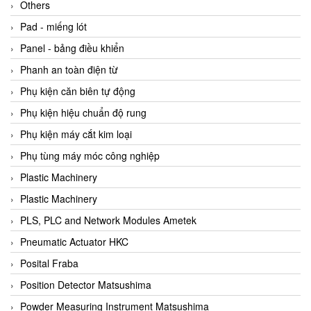
Beijer
Others
Beinlich-pumps
Pad - miếng lót
Beka
Panel - bảng điều khiển
BEKO
Phanh an toàn điện từ
Belimo
Phụ kiện căn biên tự động
Benetech Vietnam
Phụ kiện hiệu chuẩn độ rung
Bently Nevada
Phụ kiện máy cắt kim loại
Bentone Vietnam
Phụ tùng máy móc công nghiệp
Bernstein Vietnam
Plastic Machinery
Berthold
Plastic Machinery
Bestech
PLS, PLC and Network Modules Ametek
Bestech
Pneumatic Actuator HKC
BETA
Posital Fraba
Bifold
Position Detector Matsushima
Bihl+wiedemann
Powder Measuring Instrument Matsushima