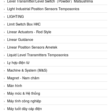
Auma
Level Transmitter/Level Switch（Powder）Matsushima
Autec
Light Industrial Position Sensors Temposonics
Auto Flow
LIGHTING
Automatic valve
Limit Switch Box HKC
Aventics
Linear Actuators - Rod Style
Avproglobal
Linear Guidance
Axiomtek
Linear Position Sensors Ametek
AZBIL
Liquid Level Transmitters Temposonics
B&C Electronics
Ly hợp điện từ
B&R
Machine & System (M&S)
Babcok wilcox
Magnet - Nam châm
Baelz Automatic Vietnam
Màn hình
Bahr Modultechnik Vietnam
Máy móc & Hệ thống
Balluff
Máy tính công nghiệp
BamBo Vietnam
Máy tuốt dây cáp điện