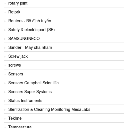
BRAUN Vietnam
rotary joint
Brinkmann Pumpen
Rotork
BRONKHORST
Routers - Bộ định tuyến
Brook Instrument
Safety & electric part (SE)
Brooks Instrument Vietnam
SAMSUNGNECO
Buhler
Sander - Máy chà nhám
BURLING INSTRUMENTS
Screw jack
Burster
screws
BUSCHJOST
Sensors
Calectro
Sensors Campbell Scientific
Campbell Scientific
Sensors Super Systems
Canneed Vietnam
Status Instruments
Cantoni
Sterilization & Cleaning Monitoring MesaLabs
CAPS
Tekhne
CAREL Parts
Temperature