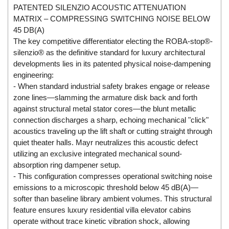
Electro-Sensors Vietnam
PATENTED SILENZIO ACOUSTIC ATTENUATION
Elektrogas Vietnam
MATRIX – COMPRESSING SWITCHING NOISE BELOW
45 DB(A)
Elektrophysik Vietnam
The key competitive differentiator electing the ROBA-stop®-
elesa-ganter
silenzio® as the definitive standard for luxury architectural
developments lies in its patented physical noise-dampening
ELETTA
engineering:
Elettrotek Kabel
- When standard industrial safety brakes engage or release
ELGO Electronic
zone lines—slamming the armature disk back and forth
against structural metal stator cores—the blunt metallic
ELIS PLZEŇ
connection discharges a sharp, echoing mechanical "click"
ELMEKO
acoustics traveling up the lift shaft or cutting straight through
quiet theater halls. Mayr neutralizes this acoustic defect
ELMESS-Thermosystemtechnik
utilizing an exclusive integrated mechanical sound-
Eltex-Elektrostatik
absorption ring dampener setup.
- This configuration compresses operational switching noise
Eltherm
emissions to a microscopic threshold below 45 dB(A)—
ELTRA Encoder
softer than baseline library ambient volumes. This structural
ELVEM Vietnam
feature ensures luxury residential villa elevator cabins
operate without trace kinetic vibration shock, allowing
Emaco