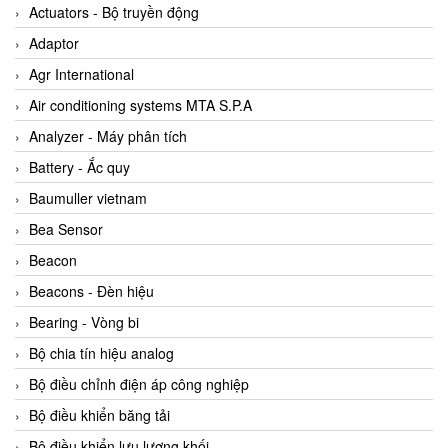
ABB Vietnam
Actuators - Bộ truyền động
AC Infinity Vietnam
Adaptor
AC&E Telecommunications
Agr International
AC&T Vietnam
Air conditioning systems MTA S.P.A
Accepta Vietnam
Analyzer - Máy phân tích
ACCUMAC Vietnam
Battery - Ắc quy
AccuWeb Vietnam
Baumuller vietnam
Acey
Bea Sensor
ACOEM Vietnam
Beacon
ADCA Vietnam
Beacons - Đèn hiệu
ADFweb Vietnam
Bearing - Vòng bi
Adler Vietnam
Bộ chia tín hiệu analog
Ados Vietnam
Bộ điều chỉnh điện áp công nghiệp
Advanced Energy Vietnam
Bộ điều khiển băng tải
Advantech Vietnam
Bộ điều khiển lưu lượng khối