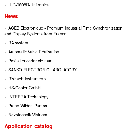
Francis Vietnam
UID-0808R-Unitronics
FRANKE
News
Freezemod
ACEB Electronique - Premium Industrial Time Synchronization
Fritsch Vietnam
and Display Systems from France
FS CABLE
RA system
FS Inc Vietnam
Automatic Valve Réalisation
FTM Vietnam
Posital encoder vietnam
Fuji
SANKO ELECTRONIC LABOLATORY
Fujian LEAD
Rishabh Instruments
Fujikura
HS-Cooler GmbH
Fukuta
INTERRA Technology
GAI-Tronics
Pump Wilden-Pumps
Gardasoft
Novotechnik Vietnam
GASDNA Vietnam
Application catalog