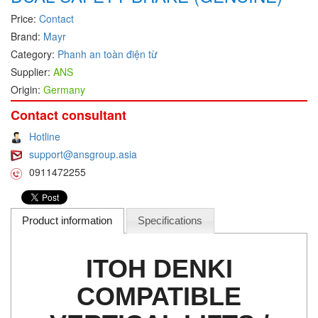
Price:
Contact
DEIF
Brand:
Mayr
Delmhorst VietNam
Category:
Phanh an toàn điện từ
DELTA
Supplier:
ANS
Delta Ohm
Origin:
Germany
Delta sensor
Contact consultant
Delta-mobrey
Hotline
DEMA Engineering/ Foam- IT
support@ansgroup.asia
0911472255
DESAX
DET-TRONICS
Deublin
Product information
Specifications
Diakont
ITOH DENKI
Dias Infrared
DINA Elektronik
COMPATIBLE
Dinel