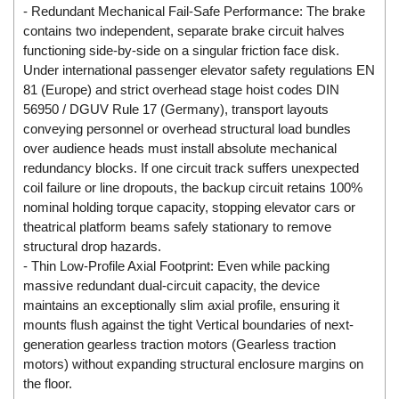
- Redundant Mechanical Fail-Safe Performance: The brake
ECKERLE
contains two independent, separate brake circuit halves
Ecom-EX
functioning side-by-side on a singular friction face disk.
Under international passenger elevator safety regulations EN
ECONEX
81 (Europe) and strict overhead stage hoist codes DIN
Edward
56950 / DGUV Rule 17 (Germany), transport layouts
EES
conveying personnel or overhead structural load bundles
over audience heads must install absolute mechanical
EGE Elektronik
redundancy blocks. If one circuit track suffers unexpected
Eilersen Vietnam
coil failure or line dropouts, the backup circuit retains 100%
nominal holding torque capacity, stopping elevator cars or
Ekstrom-Carlson
theatrical platform beams safely stationary to remove
Elands Cable Vietnam
structural drop hazards.
Elap Vietnam
- Thin Low-Profile Axial Footprint: Even while packing
massive redundant dual-circuit capacity, the device
Electro Adda
maintains an exceptionally slim axial profile, ensuring it
Electro Industries
mounts flush against the tight Vertical boundaries of next-
generation gearless traction motors (Gearless traction
Electronic Design System S.R.L Vietnam
motors) without expanding structural enclosure margins on
Electronics Inc. Viet Nam
the floor.