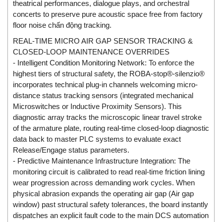
theatrical performances, dialogue plays, and orchestral
EMC PARTNER
concerts to preserve pure acoustic space free from factory
floor noise chấn động tracking.
EMCSOSIN
REAL-TIME MICRO AIR GAP SENSOR TRACKING &
Emerson/Vertiv
CLOSED-LOOP MAINTENANCE OVERRIDES
EMG
- Intelligent Condition Monitoring Network: To enforce the
Emotron
highest tiers of structural safety, the ROBA-stop®-silenzio®
incorporates technical plug-in channels welcoming micro-
ENCEL Vietnam
distance status tracking sensors (integrated mechanical
Endress+Hauser
Microswitches or Inductive Proximity Sensors). This
diagnostic array tracks the microscopic linear travel stroke
Enensys Vietnam
of the armature plate, routing real-time closed-loop diagnostic
Enerdoor
data back to master PLC systems to evaluate exact
Enerpac
Release/Engage status parameters.
- Predictive Maintenance Infrastructure Integration: The
ENERSYS
monitoring circuit is calibrated to read real-time friction lining
Enolgas
wear progression across demanding work cycles. When
physical abrasion expands the operating air gap (Air gap
Envada
window) past structural safety tolerances, the board instantly
Environmental Compliance Products
dispatches an explicit fault code to the main DCS automation