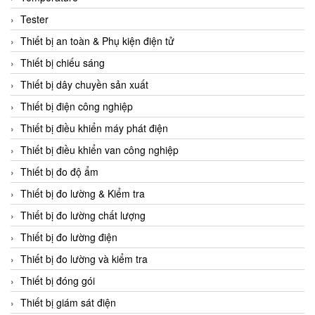
CCS
Tester
CD Automation
Thiết bị an toàn & Phụ kiện điện tử
CEAG Sicherheitst
Thiết bị chiếu sáng
CEIA Vietnam
Thiết bị dây chuyền sản xuất
Celduc Vietnam
Thiết bị điện công nghiệp
Cemb
Thiết bị điều khiển máy phát điện
Centec GmbH
Thiết bị điều khiển van công nghiệp
CEQUBE
Thiết bị đo độ ẩm
CHAUVIN ARNOUX
Thiết bị đo lường & Kiểm tra
Checkline
Thiết bị đo lường chất lượng
Chino
Thiết bị đo lường điện
Chiyoda Seiki
Thiết bị đo lường và kiểm tra
Chiyoda-Tsusho
Thiết bị đóng gói
Chongqing Huaneng
Thiết bị giám sát điện