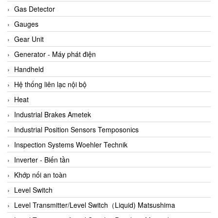
ARCA Regler
Gas Detector
Arcos Hydraulik
Gauges
Ardetem-Sfere-Vietnam
Gear Unit
Argal
Generator - Máy phát điện
AS ENERGI
Handheld
ASCO CO2
Hệ thống liên lạc nội bộ
Asker
Heat
AT2E
Industrial Brakes Ametek
ATC Pneumatic
Industrial Position Sensors Temposonics
ATEX System
Inspection Systems Woehler Technik
ATI - IA
Inverter - Biến tần
ATI (Analytical Technology Inc)
Khớp nối an toàn
Atos
Level Switch
Atrax
Level Transmitter/Level Switch（Liquid) Matsushima