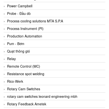
Bihl+wiedemann
Power Campbell
Bilz
Probe - Đầu dò
Binder Connector
Process cooling solutions MTA S.P.A
Biotech
Process Instrument (PI)
BirdX Vietnam
Production Automation
BK Vibro
Pum - Bơm
Black Box
Quạt thông gió
BlackBox Vietnam
Relay
BLAGDON PUMP
Remote Control (MC)
Bloom Engineering
Resistance spot welding
Boneng
Rico-Werk
Bopp & Reuther Messtechnik
Rotary Cam Switches
Bosch
rotary cam switches leonard engineering mbh
Boydcorp
Rotary Feedback Ametek