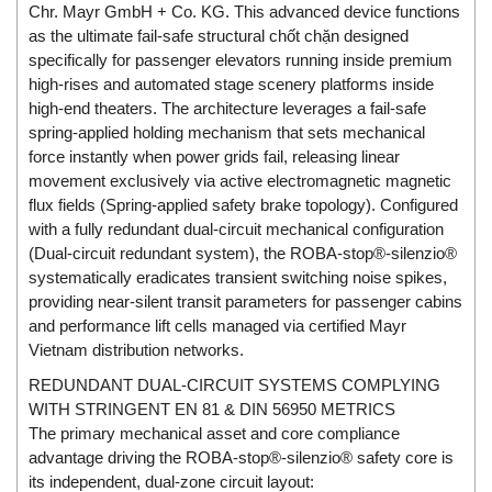
DSTI
Chr. Mayr GmbH + Co. KG. This advanced device functions
DUCATI
as the ultimate fail-safe structural chốt chặn designed
specifically for passenger elevators running inside premium
Duclean
high-rises and automated stage scenery platforms inside
Dukin Besko
high-end theaters. The architecture leverages a fail-safe
spring-applied holding mechanism that sets mechanical
Dunkermotoren
force instantly when power grids fail, releasing linear
Durag
movement exclusively via active electromagnetic magnetic
flux fields (Spring-applied safety brake topology). Configured
Dwyer
with a fully redundant dual-circuit mechanical configuration
DYH
(Dual-circuit redundant system), the ROBA-stop®-silenzio®
Dynisco
systematically eradicates transient switching noise spikes,
providing near-silent transit parameters for passenger cabins
E+E ELEKTRONIK
and performance lift cells managed via certified Mayr
E+H
Vietnam distribution networks.
E2S
REDUNDANT DUAL-CIRCUIT SYSTEMS COMPLYING
WITH STRINGENT EN 81 & DIN 56950 METRICS
Earthtech
The primary mechanical asset and core compliance
Eaton
advantage driving the ROBA-stop®-silenzio® safety core is
EBMPAPST
its independent, dual-zone circuit layout: