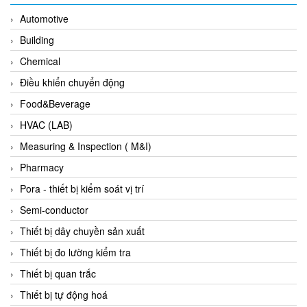
Gasensor
Automotive
Gave
Building
Gazex
Chemical
GD GODAI ENGINEERING
Điều khiển chuyển động
GE Panametrics
Food&Beverage
GEDORE
HVAC (LAB)
GEFA PROCESSTECHNIK GMBH
Measuring & Inspection ( M&I)
Gefran
Pharmacy
Gems Sensor
Pora - thiết bị kiểm soát vị trí
Gemu
Semi-conductor
GENEBRE
Thiết bị dây chuyền sản xuất
Genesislamp
Thiết bị đo lường kiểm tra
Geokon Vietnam
Thiết bị quan trắc
GESIPA
Thiết bị tự động hoá
Gessmann