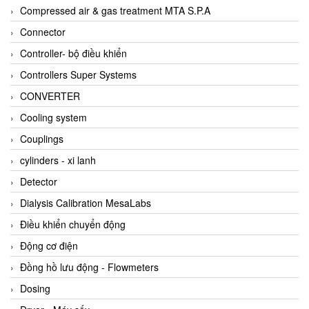
AKUSENSE
Compressed air & gas treatment MTA S.P.A
ALA OFFICINE SPA
Connector
Albrecht-Automatik Viet Nam
Controller- bộ điều khiển
Allen Bradley Vietnam
Controllers Super Systems
Alpha Moisture Vietnam
CONVERTER
Alpha-Achem Vietnam
Cooling system
Alphino
Couplings
ALRE-IT Vietnam
cylinders - xi lanh
Altech
Detector
Amarillo Gear
Dialysis Calibration MesaLabs
Ametek
Điều khiển chuyển động
AMPTRON Vietnam
Động cơ điện
AND Vietnam
Đồng hồ lưu động - Flowmeters
ANDERSON-NEGELE
Dosing
ANDILOG Technologies Vietnam