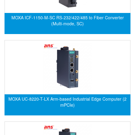
Electro-Sensors Vietnam
Elektrogas Vietnam
MOXA ICF-1150-M-SC RS-232/422/485 to Fiber Converter
Elektrophysik Vietnam
(Multi-mode, SC)
elesa-ganter
ELETTA
Elettrotek Kabel
ELGO Electronic
ELIS PLZEŇ
ELMEKO
ELMESS-Thermosystemtechnik
Eltex-Elektrostatik
MOXA UC-8220-T-LX Arm-based Industrial Edge Computer (2
Eltherm
mPCIe)
ELTRA Encoder
ELVEM Vietnam
Emaco