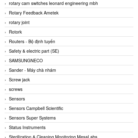
BRAUN Vietnam
rotary cam switches leonard engineering mbh
Brinkmann Pumpen
Rotary Feedback Ametek
BRONKHORST
rotary joint
Brook Instrument
Rotork
Brooks Instrument Vietnam
Routers - Bộ định tuyến
Buhler
Safety & electric part (SE)
BURLING INSTRUMENTS
SAMSUNGNECO
Burster
Sander - Máy chà nhám
BUSCHJOST
Screw jack
Calectro
screws
Campbell Scientific
Sensors
Canneed Vietnam
Sensors Campbell Scientific
Cantoni
Sensors Super Systems
CAPS
Status Instruments
CAREL Parts
Sterilization & Cleaning Monitoring MesaLabs