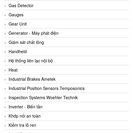
ARCA Regler
Gas Detector
Arcos Hydraulik
Gauges
Ardetem-Sfere-Vietnam
Gear Unit
Argal
Generator - Máy phát điện
AS ENERGI
Giám sát chất lỏng
ASCO CO2
Handheld
Asker
Hệ thống liên lạc nội bộ
AT2E
Heat
ATC Pneumatic
Industrial Brakes Ametek
ATEX System
Industrial Position Sensors Temposonics
ATI - IA
Inspection Systems Woehler Technik
ATI (Analytical Technology Inc)
Inverter - Biến tần
Atos
Khớp nối an toàn
Atrax
Kiểm tra lỗ ren