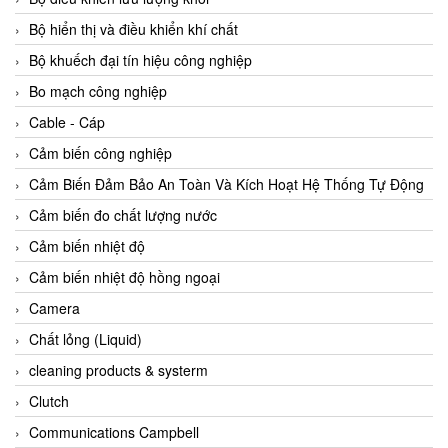
Agate Vietnam
Bộ hiển thị và điều khiển khí chất
AGR International Vietnam
Bộ khuếch đại tín hiệu công nghiệp
Aichi Tokei Denki Vietnam
Bo mạch công nghiệp
Aii Vietnam
Cable - Cáp
AIKOH
Cảm biến công nghiệp
AINUO Vietnam
Cảm Biến Đảm Bảo An Toàn Và Kích Hoạt Hệ Thống Tự Động
AIR MAJOR
Cảm biến đo chất lượng nước
Aira Euro Automation
Cảm biến nhiệt độ
Airtac Vietnam
Cảm biến nhiệt độ hồng ngoại
Airtec Vietnam
Camera
AI-Tek Vietnam
Chất lỏng (Liquid)
Akerstroms Viet Nam
cleaning products & systerm
AKO Armaturen & Separationstechnik
Clutch
AKO Armaturen & Separationstechnik Vietnam
Communications Campbell