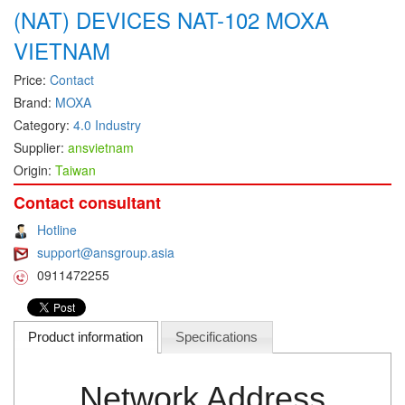
(NAT) DEVICES NAT-102 MOXA
DEIF
VIETNAM
Delmhorst VietNam
Price:
Contact
DELTA
Brand:
MOXA
Delta Ohm
Category:
4.0 Industry
Delta sensor
Supplier:
ansvietnam
Delta-mobrey
Origin:
Taiwan
DEMA Engineering/ Foam- IT
Contact consultant
DESAX
Hotline
DET-TRONICS
support@ansgroup.asia
0911472255
Deublin
Diakont
Dias Infrared
Product information
Specifications
DINA Elektronik
Network Address
Dinel