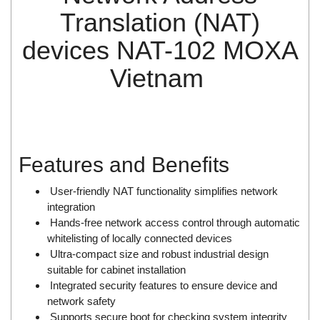
Di-Soric
Translation (NAT)
Di-Soric
devices NAT-102 MOXA
Dixon Valve
Vietnam
Doctor Led Vietnam
DOLD - Autho ANS
Dold Vietnam
Dongdo Tech
Features and Benefits
Donghwa Valve
Dongkun
User-friendly NAT functionality simplifies network
integration
Dosing Pump
Hands-free network access control through automatic
DR. NEUMANN Peltier-Technik
whitelisting of locally connected devices
Ultra-compact size and robust industrial design
Driesen Kern
suitable for cabinet installation
Dropsa Vietnam
Integrated security features to ensure device and
Druck
network safety
Supports secure boot for checking system integrity