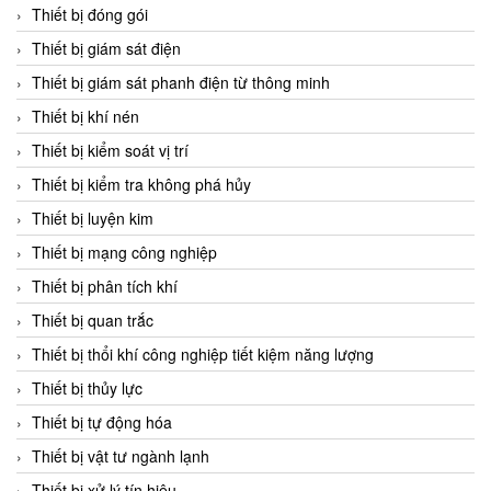
Chromalox
Thiết bị đóng gói
ChuanYi
Thiết bị giám sát điện
CIC
Thiết bị giám sát phanh điện từ thông minh
Clage
Thiết bị khí nén
Clake Fololo
Thiết bị kiểm soát vị trí
Clark Cooper
Thiết bị kiểm tra không phá hủy
CMC Ventilazione
Thiết bị luyện kim
Coax Valves Inc
Thiết bị mạng công nghiệp
Codel
Thiết bị phân tích khí
Cofimco
Thiết bị quan trắc
Coltraco
Thiết bị thổi khí công nghiệp tiết kiệm năng lượng
Comat Releco
Thiết bị thủy lực
Comax
Thiết bị tự động hóa
COMETECH VietNam
Thiết bị vật tư ngành lạnh
COMFILE Technology
Thiết bị xử lý tín hiệu