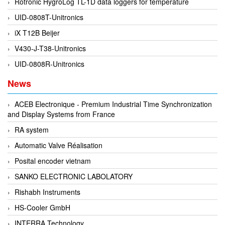
Rotronic HygroLog TL-1D data loggers for temperature
Evoqua
UID-0808T-Unitronics
EXAIR
iX T12B Beijer
Exergen
V430-J-T38-Unitronics
Exide Technologies Vietnam
UID-0808R-Unitronics
EXOR
News
FAIRCHILD
ACEB Electronique - Premium Industrial Time Synchronization
FANUC
and Display Systems from France
FDM/ F.lli Della Marca Srl
RA system
FEIN
Automatic Valve Réalisation
Felm
Posital encoder vietnam
FESTO
SANKO ELECTRONIC LABOLATORY
FHF (EATON Crouse-Hinds)
Rishabh Instruments
Fife/ Maxcess
HS-Cooler GmbH
Fimet
INTERRA Technology