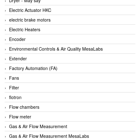
Dryer - Máy sấy
Anritsu
Electric Actuator HKC
ANTEC S.A
electric brake motors
Antico pumps
Electric Heaters
Anybus/ HMS
Encoder
AOBEN
Environmental Controls & Air Quality MesaLabs
Apex Dynamics Vietnam
Extender
Apex Dynamics Vietnam
Factory Automation (FA)
Apiste
Fans
APLISENS VietNam
Filter
Apollo Fire
flotron
Appleton
Flow chambers
AQ Matic
Flow meter
Aqualabo Vietnam
Gas & Air Flow Measurement
Aquametro
Gas & Air Flow Measurement MesaLabs