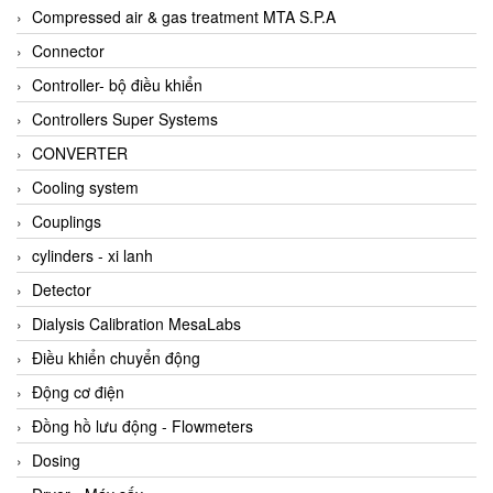
AKUSENSE
Compressed air & gas treatment MTA S.P.A
ALA OFFICINE SPA
Connector
Albrecht-Automatik Viet Nam
Controller- bộ điều khiển
Allen Bradley Vietnam
Controllers Super Systems
Alpha Moisture Vietnam
CONVERTER
Alpha-Achem Vietnam
Cooling system
Alphino
Couplings
ALRE-IT Vietnam
cylinders - xi lanh
Altech
Detector
Amarillo Gear
Dialysis Calibration MesaLabs
Ametek
Điều khiển chuyển động
AMPTRON Vietnam
Động cơ điện
AND Vietnam
Đồng hồ lưu động - Flowmeters
ANDERSON-NEGELE
Dosing
ANDILOG Technologies Vietnam