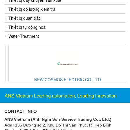
Flowline
Thiết bị đo lường kiểm tra
Flow-Mon
Thiết bị quan trắc
Flowserve
Thiết bị tự động hoá
Fluke Process Instruments Vietnam
Water-Treatment
FMS Vietnam
FOKO / Wintriss
Fomotech Vietnam
Forbes Marshall
NEW COSMOS ELECTRIC CO.,LTD
FORNEY
Fortex
ANS Vietnam Leading automation, Leading innovation
Fortress
Fossil Power Systems
CONTACT INFO
FPZ
ANS Vietnam (Anh Nghi Son Service Trading Co., Ltd.)
Francia Srl Vietnam
Add:
135 Đường số 2, Khu Đô Thị Vạn Phúc, P. Hiệp Bình