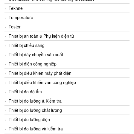
CCS
Tekhne
CD Automation
Temperature
CEAG Sicherheitst
Tester
CEIA Vietnam
Thiết bị an toàn & Phụ kiện điện tử
Celduc Vietnam
Thiết bị chiếu sáng
Cemb
Thiết bị dây chuyền sản xuất
Centec GmbH
Thiết bị điện công nghiệp
CEQUBE
Thiết bị điều khiển máy phát điện
CHAUVIN ARNOUX
Thiết bị điều khiển van công nghiệp
Checkline
Thiết bị đo độ ẩm
Chino
Thiết bị đo lường & Kiểm tra
Chiyoda Seiki
Thiết bị đo lường chất lượng
Chiyoda-Tsusho
Thiết bị đo lường điện
Chongqing Huaneng
Thiết bị đo lường và kiểm tra