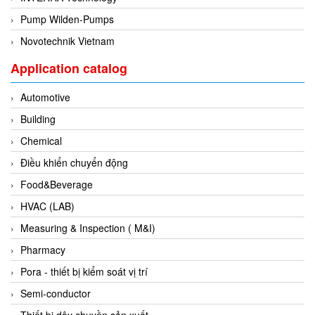
Fine Suntronix
Pump Wilden-Pumps
FineTek
Novotechnik Vietnam
Finna Sensors Vietnam
Application catalog
Fireye
Fischer
Automotive
Fisher
Building
FISO Vietnam
Chemical
FLENDER
Điều khiển chuyển động
Flexaust
Food&Beverage
Flexim
HVAC (LAB)
FLIR
Measuring & Inspection ( M&I)
FLOMAG
Pharmacy
flotron
Pora - thiết bị kiểm soát vị trí
Flow Force/ Super Green Power-Tech
Semi-conductor
Floweserve/PMV
Thiết bị dây chuyền sản xuất