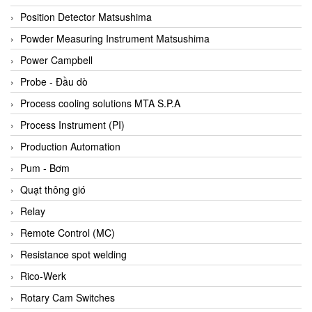
Bihl+wiedemann
Position Detector Matsushima
Bilz
Powder Measuring Instrument Matsushima
Binder Connector
Power Campbell
Biotech
Probe - Đầu dò
BirdX Vietnam
Process cooling solutions MTA S.P.A
BK Vibro
Process Instrument (PI)
Black Box
Production Automation
BlackBox Vietnam
Pum - Bơm
BLAGDON PUMP
Quạt thông gió
Bloom Engineering
Relay
Boneng
Remote Control (MC)
Bopp & Reuther Messtechnik
Resistance spot welding
Bosch
Rico-Werk
Boydcorp
Rotary Cam Switches