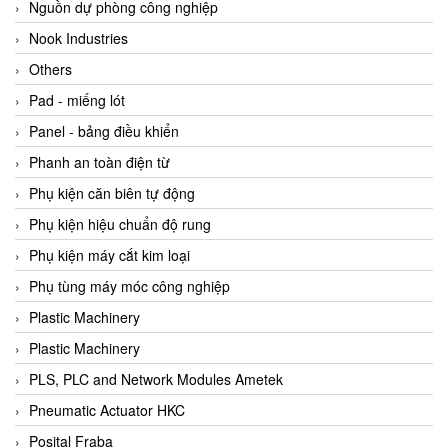
Beijer
Nguồn dự phòng công nghiệp
Beinlich-pumps
Nook Industries
Beka
Others
BEKO
Pad - miếng lót
Belimo
Panel - bảng điều khiển
Benetech Vietnam
Phanh an toàn điện từ
Bently Nevada
Phụ kiện căn biên tự động
Bentone Vietnam
Phụ kiện hiệu chuẩn độ rung
Bernstein Vietnam
Phụ kiện máy cắt kim loại
Berthold
Phụ tùng máy móc công nghiệp
Bestech
Plastic Machinery
Bestech
Plastic Machinery
BETA
PLS, PLC and Network Modules Ametek
Bifold
Pneumatic Actuator HKC
Bihl+wiedemann
Posital Fraba