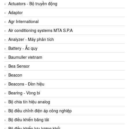
ABB Vietnam
Actuators - Bộ truyền động
AC Infinity Vietnam
Adaptor
AC&E Telecommunications
Agr International
AC&T Vietnam
Air conditioning systems MTA S.P.A
Accepta Vietnam
Analyzer - Máy phân tích
ACCUMAC Vietnam
Battery - Ắc quy
AccuWeb Vietnam
Baumuller vietnam
Acey
Bea Sensor
ACOEM Vietnam
Beacon
ADCA Vietnam
Beacons - Đèn hiệu
ADFweb Vietnam
Bearing - Vòng bi
Adler Vietnam
Bộ chia tín hiệu analog
Ados Vietnam
Bộ điều chỉnh điện áp công nghiệp
Advanced Energy Vietnam
Bộ điều khiển băng tải
Advantech Vietnam
Bộ điều khiển lưu lượng khối