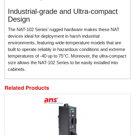
ECKERLE
Industrial-grade and Ultra-compact
Ecom-EX
Design
ECONEX
The NAT-102 Series’ rugged hardware makes these NAT
Edward
devices ideal for deployment in harsh industrial
environments, featuring wide-temperature models that are
EES
built to operate reliably in hazardous conditions and extreme
EGE Elektronik
temperatures of -40 up to 75°C. Moreover, the ultra-compact
Eilersen Vietnam
size allows the NAT-102 Series to be easily installed into
cabinets.
Ekstrom-Carlson
Elands Cable Vietnam
Related Products
Elap Vietnam
Electro Adda
Electro Industries
Electronic Design System S.R.L Vietnam
Electronics Inc. Viet Nam