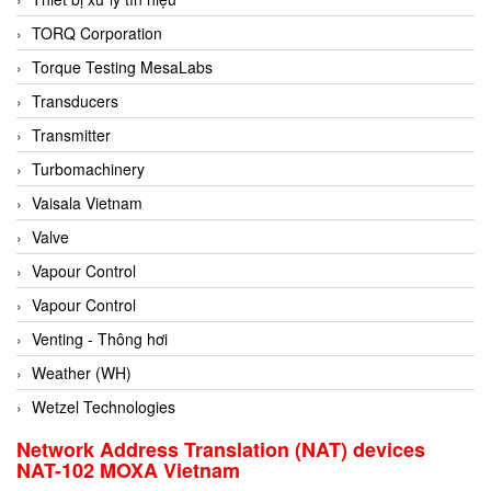
Conch
TORQ Corporation
Conductix/ WAMPFLER
Torque Testing MesaLabs
Contrec
Transducers
Contrinex
Transmitter
Control Solution Minesota
Turbomachinery
Copeland
Vaisala Vietnam
Cortem
Valve
Cosa Xentaur
Vapour Control
Cosil
Vapour Control
Coulton
Venting - Thông hơi
Crouzet
Weather (WH)
Crowcon
Wetzel Technologies
Crutec Dust Zero Vietnam
Network Address Translation (NAT) devices
NAT-102 MOXA Vietnam
Crydom