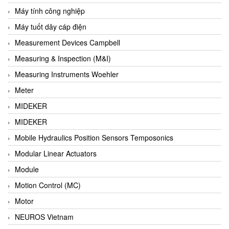
Barel Vietnam
Máy tính công nghiệp
Barksdale
Máy tuốt dây cáp điện
Bartec
Measurement Devices Campbell
Basco
Measuring & Inspection (M&I)
Baumer
Measuring Instruments Woehler
Baumuller Vietnam
Meter
Baykee
MIDEKER
BBC Bircher Smart Access
MIDEKER
BCS ITALY
Mobile Hydraulics Position Sensors Temposonics
BEA SENSORS
Modular Linear Actuators
Beacon Extender
Module
Beckhoff
Motion Control (MC)
Bedook
Motor
Bei Sensor
NEUROS Vietnam