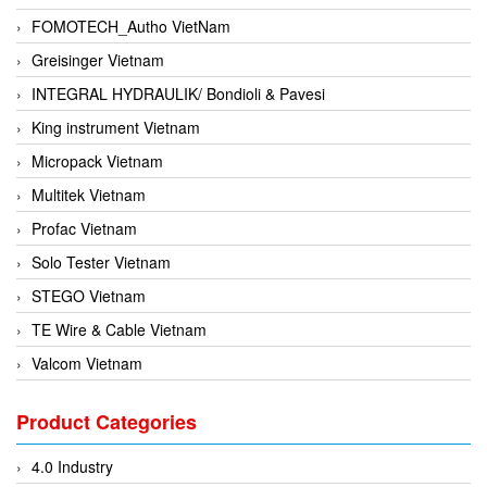
FOMOTECH_Autho VietNam
Greisinger Vietnam
INTEGRAL HYDRAULIK/ Bondioli & Pavesi
King instrument Vietnam
Micropack Vietnam
Multitek Vietnam
Profac Vietnam
Solo Tester Vietnam
STEGO Vietnam
TE Wire & Cable Vietnam
Valcom Vietnam
Woodward Vietnam
Product Categories
3CTEST Vietnam
4B VietNam Vietnam
4.0 Industry