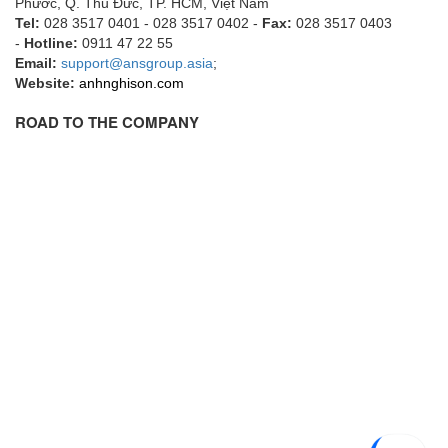
Phước, Q. Thủ Đức, TP. HCM
, Việt Nam
Francis Vietnam
Tel:
028 3517 0401 - 028 3517 0402 -
Fax:
028 3517 0403
-
Hotline:
0911 47 22 55
FRANKE
Email:
support@ansgroup.asia
;
Freezemod
Website:
anhnghison.com
Fritsch Vietnam
ROAD TO THE COMPANY
FS CABLE
FS Inc Vietnam
FTM Vietnam
Fuji
Fujian LEAD
Fujikura
Fukuta
GAI-Tronics
Gardasoft
GASDNA Vietnam