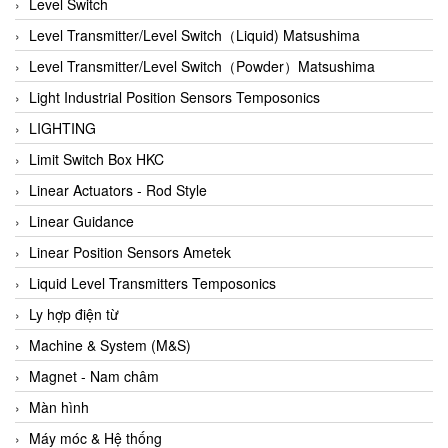
Auma
Level Switch
Autec
Level Transmitter/Level Switch（Liquid) Matsushima
Auto Flow
Level Transmitter/Level Switch（Powder）Matsushima
Automatic valve
Light Industrial Position Sensors Temposonics
Aventics
LIGHTING
Avproglobal
Limit Switch Box HKC
Axiomtek
Linear Actuators - Rod Style
AZBIL
Linear Guidance
B&C Electronics
Linear Position Sensors Ametek
B&R
Liquid Level Transmitters Temposonics
Babcok wilcox
Ly hợp điện từ
Baelz Automatic Vietnam
Machine & System (M&S)
Bahr Modultechnik Vietnam
Magnet - Nam châm
Balluff
Màn hình
BamBo Vietnam
Máy móc & Hệ thống