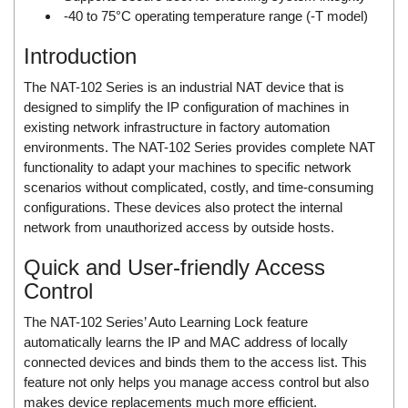
DSTI
-40 to 75°C operating temperature range (-T model)
DUCATI
Introduction
Duclean
Dukin Besko
The NAT-102 Series is an industrial NAT device that is
designed to simplify the IP configuration of machines in
Dunkermotoren
existing network infrastructure in factory automation
Durag
environments. The NAT-102 Series provides complete NAT
functionality to adapt your machines to specific network
Dwyer
scenarios without complicated, costly, and time-consuming
DYH
configurations. These devices also protect the internal
Dynisco
network from unauthorized access by outside hosts.
E+E ELEKTRONIK
Quick and User-friendly Access
E+H
Control
E2S
The NAT-102 Series’ Auto Learning Lock feature
Earthtech
automatically learns the IP and MAC address of locally
connected devices and binds them to the access list. This
Eaton
feature not only helps you manage access control but also
EBMPAPST
makes device replacements much more efficient.