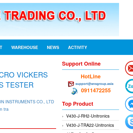
ST
WAREHOUSE
NEWS
ACTIVITY
Support Online
ICRO VICKERS
HotLine
S TESTER
support@ansgroup.asia
0911472255
ON INSTRUMENTS CO., LTD
Top Product
m tra
V430-J-RH2-Unitronics
V430-J-TRA22-Unitronics