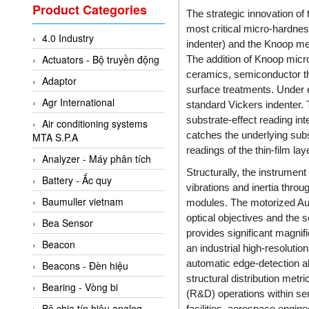
Valcom Vietnam
Product Categories
The strategic innovation of
Woodward Vietnam
most critical micro-hardne
4.0 Industry
3CTEST Vietnam
indenter) and the Knoop met
Actuators - Bộ truyền động
The addition of Knoop micr
4B VietNam Vietnam
ceramics, semiconductor th
Adaptor
ABB Vietnam
surface treatments. Under e
Agr International
standard Vickers indenter. Th
AC Infinity Vietnam
substrate-effect reading in
Air conditioning systems
AC&E Telecommunications
catches the underlying sub
MTA S.P.A
AC&T Vietnam
readings of the thin-film laye
Analyzer - Máy phân tích
Accepta Vietnam
Structurally, the instrumen
Battery - Ắc quy
vibrations and inertia throu
ACCUMAC Vietnam
Baumuller vietnam
modules. The motorized Auto
AccuWeb Vietnam
optical objectives and the 
Bea Sensor
provides significant magnif
Acey
Beacon
an industrial high-resolut
ACOEM Vietnam
automatic edge-detection al
Beacons - Đèn hiệu
ADCA Vietnam
structural distribution met
Bearing - Vòng bi
(R&D) operations within se
ADFweb Vietnam
Bộ chia tín hiệu analog
facilities, aerospace engine