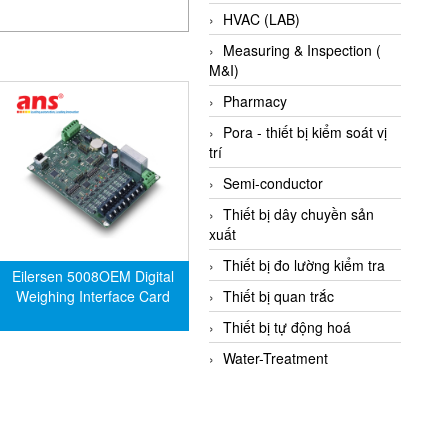
HVAC (LAB)
Measuring & Inspection (
M&I)
Pharmacy
Pora - thiết bị kiểm soát vị
trí
Semi-conductor
Thiết bị dây chuyền sản
xuất
Thiết bị đo lường kiểm tra
Eilersen 5008OEM Digital
Weighing Interface Card
Thiết bị quan trắc
Thiết bị tự động hoá
Water-Treatment