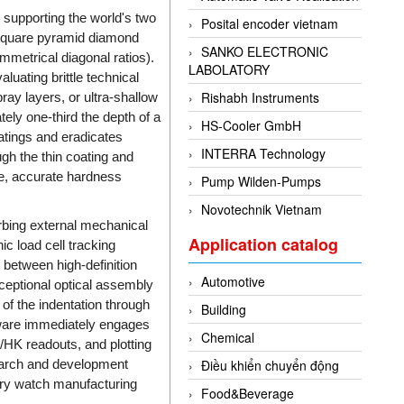
 supporting the world's two
Posital encoder vietnam
 square pyramid diamond
SANKO ELECTRONIC
mmetrical diagonal ratios).
LABOLATORY
uating brittle technical
Rishabh Instruments
ay layers, or ultra-shallow
ely one-third the depth of a
HS-Cooler GmbH
coatings and eradicates
INTERRA Technology
gh the thin coating and
re, accurate hardness
Pump Wilden-Pumps
Novotechnik Vietnam
orbing external mechanical
Application catalog
ic load cell tracking
 between high-definition
Automotive
xceptional optical assembly
of the indentation through
Building
tware immediately engages
Chemical
/HK readouts, and plotting
search and development
Điều khiển chuyển động
ury watch manufacturing
Food&Beverage