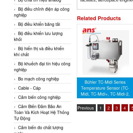
Adler Vietnam
Bộ điều chỉnh điện áp công
Ados Vietnam
nghiệp
Related Products
Advanced Energy Vietnam
Bộ điều khiển băng tải
Advantech Vietnam
Bộ điều khiển lưu lượng
khối
Agate Vietnam
Bộ hiển thị và điều khiển
AGR International Vietnam
khí chất
Aichi Tokei Denki Vietnam
Bộ khuếch đại tín hiệu công
nghiệp
Aii Vietnam
AIKOH
Bo mạch công nghiệp
Bühler TC-Midi Series
Temperature Sensor (TC-
AINUO Vietnam
Cable - Cáp
Midi, TC-Midi+, TC-Midi-2,
AIR MAJOR
Cảm biến công nghiệp
TC-Midi-3)
Aira Euro Automation
Cảm Biến Đảm Bảo An
Previous
1
2
3
4
Toàn Và Kích Hoạt Hệ Thống
Airtac Vietnam
Tự Động
Airtec Vietnam
Cảm biến đo chất lượng