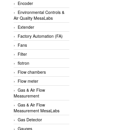
Encoder
APLISENS VietNam
Environmental Controls &
Apollo Fire
Air Quality MesaLabs
Appleton
Extender
AQ Matic
Factory Automation (FA)
Aqualabo Vietnam
Fans
Aquametro
Filter
ARCA Regler
flotron
Arcos Hydraulik
Flow chambers
Ardetem-Sfere-Vietnam
Flow meter
Argal
Gas & Air Flow
Measurement
AS ENERGI
Gas & Air Flow
ASCO CO2
Measurement MesaLabs
Asker
Gas Detector
AT2E
Gauges