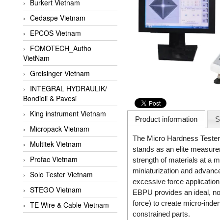
Burkert Vietnam
Cedaspe Vietnam
EPCOS Vietnam
FOMOTECH_Autho
VietNam
Greisinger Vietnam
INTEGRAL HYDRAULIK/
Bondioli & Pavesi
King instrument Vietnam
Product information
S
Micropack Vietnam
The Micro Hardness Tes
Multitek Vietnam
stands as an elite measure
Profac Vietnam
strength of materials at a 
miniaturization and advanc
Solo Tester Vietnam
excessive force applicati
STEGO Vietnam
EBPU provides an ideal, non
force) to create micro-indent
TE Wire & Cable Vietnam
constrained parts.