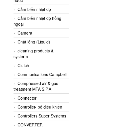
nước
AI-Tek Vietnam
Cảm biến nhiệt độ
Akerstroms Viet Nam
Cảm biến nhiệt độ hồng
AKO Armaturen &
ngoại
Separationstechnik
Camera
AKO Armaturen &
Separationstechnik Vietnam
Chất lỏng (Liquid)
AKUSENSE
cleaning products &
systerm
ALA OFFICINE SPA
Clutch
Albrecht-Automatik Viet
Nam
Communications Campbell
Allen Bradley Vietnam
Compressed air & gas
treatment MTA S.P.A
Alpha Moisture Vietnam
Connector
Alpha-Achem Vietnam
Controller- bộ điều khiển
Alphino
Controllers Super Systems
ALRE-IT Vietnam
CONVERTER
Altech